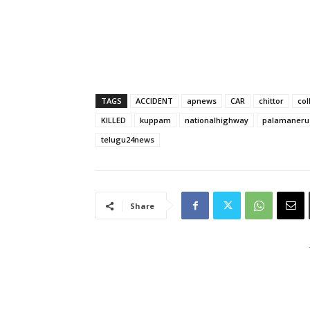
TAGS
ACCIDENT
apnews
CAR
chittor
col
KILLED
kuppam
nationalhighway
palamaneru
telugu24news
Share