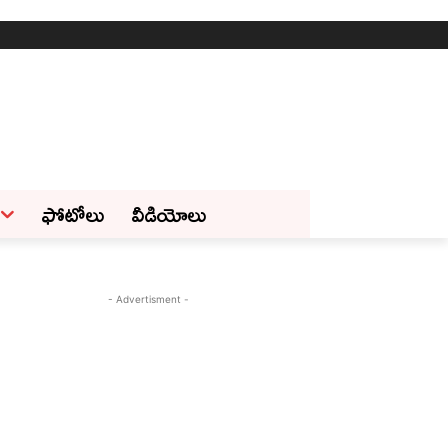
ఫోటోలు
వీడియోలు
- Advertisment -