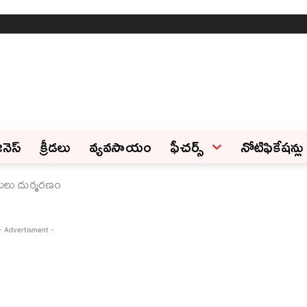
ినెస్‌
క్రీడలు
వ్యవసాయం
ఫీచ‌ర్స్ ‌
నోటిఫికేషన్లు
ుకులు దుర్మరణం
- Advertisment -