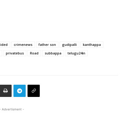
lided
crimenews
father son
gudipalli
kanthappa
privatebus
Road
subbappa
telugu24in
- Advertisment -