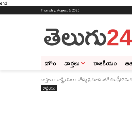
end
Thursday, August 6, 2026
హోం
వార్తలు
రాజకీయం
బిజ
వార్తలు
రాష్ట్రీయం
రోడ్డు ప్రమాదంలో తండ్రీకొడ
రాష్ట్రీయం