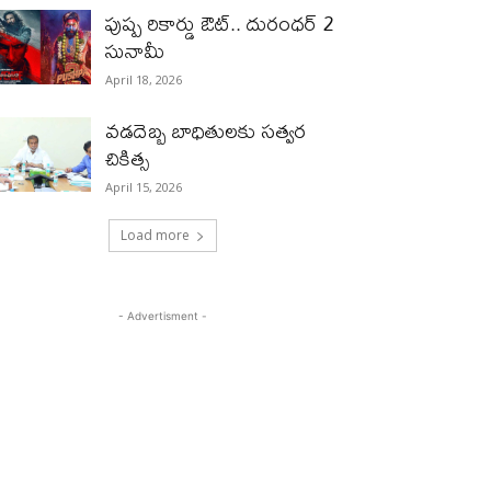
పుష్ప రికార్డు ఔట్‌.. దురంధ‌ర్ 2
సునామీ
April 18, 2026
వడదెబ్బ బాధితులకు సత్వర
చికిత్స
April 15, 2026
Load more
- Advertisment -