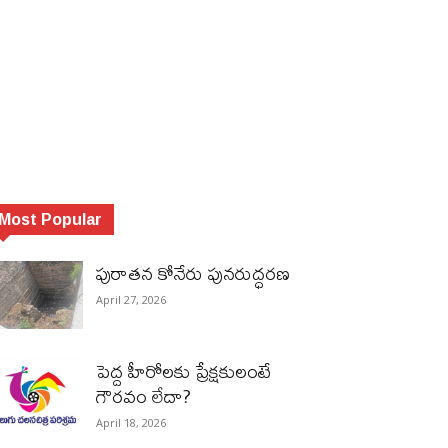
Most Popular
పురాత‌న కోనేరు పున‌రుద్ధ‌ర‌ణ
April 27, 2026
పెద్ద హీరోల‌కు ప్రేక్ష‌కులంటే
గౌర‌వం లేదా?
April 18, 2026