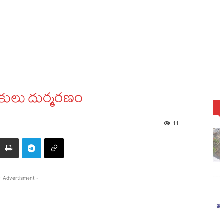
డుకులు దుర్మరణం
11
- Advertisment -