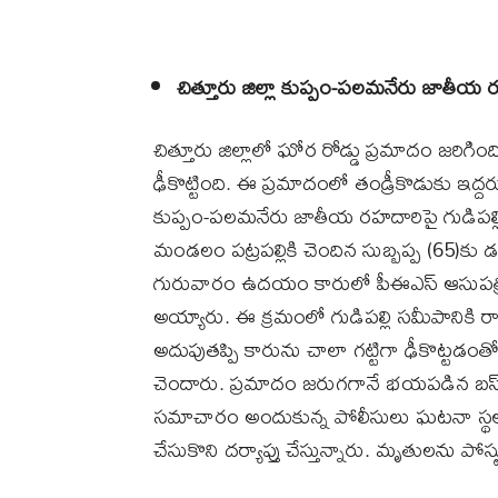
చిత్తూరు జిల్లా కుప్పం-పలమనేరు జాతీ
చిత్తూరు జిల్లాలో ఘోర రోడ్డు ప్రమాదం జరిగింద
ఢీకొట్టింది. ఈ ప్రమాదంలో తండ్రీకొడుకు ఇద్ద
కుప్పం-పలమనేరు జాతీయ రహదారిపై గుడిపల్లి గ
మండలం పట్రపల్లికి చెందిన సుబ్బప్ప (65)క
గురువారం ఉదయం కారులో పీఈఎస్‌ ఆసుపత్రిక
అయ్యారు. ఈ క్రమంలో గుడిపల్లి సమీపానికి రాగాన
అదుపుతప్పి కారును చాలా గట్టిగా ఢీకొట్టడంతో
చెందారు. ప్రమాదం జరుగగానే భయపడిన బస్‌ 
సమాచారం అందుకున్న పోలీసులు ఘటనా స్థలా
చేసుకొని దర్యాప్తు చేస్తున్నారు. మృతులను పోస