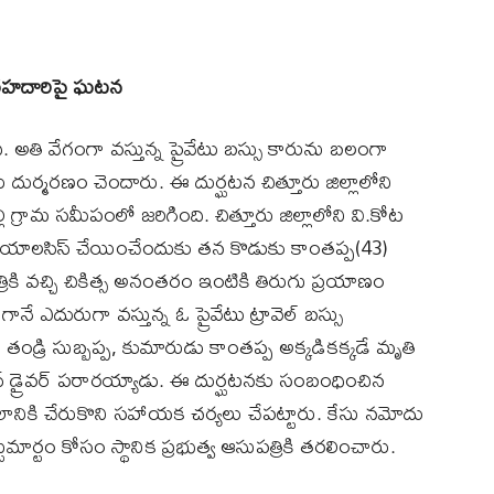
య రహదారిపై ఘటన
ి. అతి వేగంగా వస్తున్న ప్రైవేటు బస్సు కారును బలంగా
రు దుర్మరణం చెందారు. ఈ దుర్ఘటన చిత్తూరు జిల్లాలోని
్రామ సమీపంలో జరిగింది. చిత్తూరు జిల్లాలోని వి.కోట
ు డయాలసిస్‌ చేయించేందుకు తన కొడుకు కాంతప్ప(43)
ి వచ్చి చికిత్స అనంతరం ఇంటికి తిరుగు ప్రయాణం
ే ఎదురుగా వస్తున్న ఓ ప్రైవేటు ట్రావెల్‌ బస్సు
 తండ్రి సుబ్బప్ప, కుమారుడు కాంతప్ప అక్కడికక్కడే మృతి
డ్రైవర్‌ పరారయ్యాడు. ఈ దుర్ఘటనకు సంబంధించిన
నికి చేరుకొని సహాయక చర్యలు చేపట్టారు. కేసు నమోదు
్టుమార్టం కోసం స్థానిక ప్రభుత్వ ఆసుపత్రికి తరలించారు.