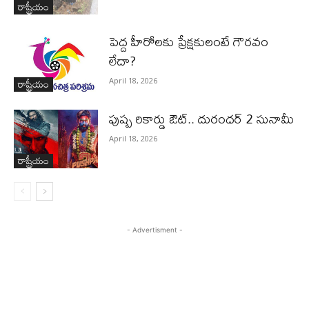
రాష్ట్రీయం
పెద్ద హీరోల‌కు ప్రేక్ష‌కులంటే గౌర‌వం
లేదా?
రాష్ట్రీయం
April 18, 2026
పుష్ప రికార్డు ఔట్‌.. దురంధ‌ర్ 2 సునామీ
April 18, 2026
రాష్ట్రీయం
- Advertisment -