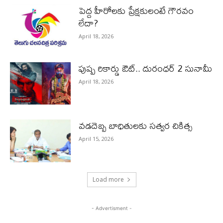
పెద్ద హీరోల‌కు ప్రేక్ష‌కులంటే గౌర‌వం
లేదా?
April 18, 2026
పుష్ప రికార్డు ఔట్‌.. దురంధ‌ర్ 2 సునామీ
April 18, 2026
వడదెబ్బ బాధితులకు సత్వర చికిత్స
April 15, 2026
Load more
- Advertisment -