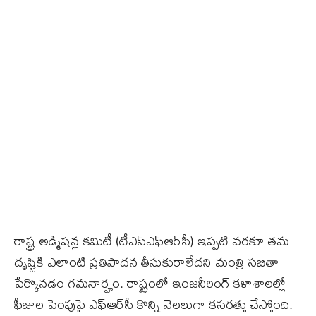
రాష్ట్ర అడ్మిషన్ల కమిటీ (టీఎస్‌ఎఫ్‌ఆర్‌సీ) ఇప్పటి వరకూ తమ
దృష్టికి ఎలాంటి ప్రతిపాదన తీసుకురాలేదని మంత్రి సబితా
పేర్కొనడం గమనార్హం. రాష్ట్రంలో ఇంజనీరింగ్‌ కళాశాలల్లో
ఫీజుల పెంపుపై ఎఫ్‌ఆర్‌సీ కొన్ని నెలలుగా కసరత్తు చేస్తోంది.