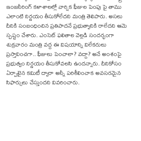
ఇంజనీరింగ్‌ కళాశాలల్లో వార్షిక ఫీజుల పెంపు పై తాము
ఎలాంటి నిర్ణయం తీసుకోలేదని మంత్రి తెలిపారు. అసలు
దీనికి సంబంధించిన ప్రతిపాదనే ప్రభుత్వానికి రాలేదని ఆమె
స్పష్టం చేశారు. ఎంసెట్‌ ఫలితాల వెల్లడి సందర్భంగా
శుక్రవారం మంత్రి వద్ద ఈ విషయాన్ని విలేకరులు
ప్రస్తావించగా.. ఫీజులు పెంచాలా? వద్దా? అనే అంశంపై
ప్రభుత్వం నిర్ణయం తీసుకోవలసి ఉందన్నారు. దీనికోసం
ఏర్పాటైన కమిటీ ద్వారా అన్నీ పరిశీలించాక అవసరమైన
సిఫార్సులు చేస్తుందని వివరించారు.