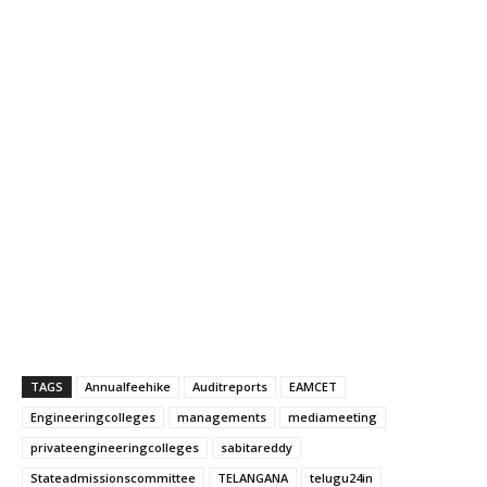
TAGS
Annualfeehike
Auditreports
EAMCET
Engineeringcolleges
managements
mediameeting
privateengineeringcolleges
sabitareddy
Stateadmissionscommittee
TELANGANA
telugu24in