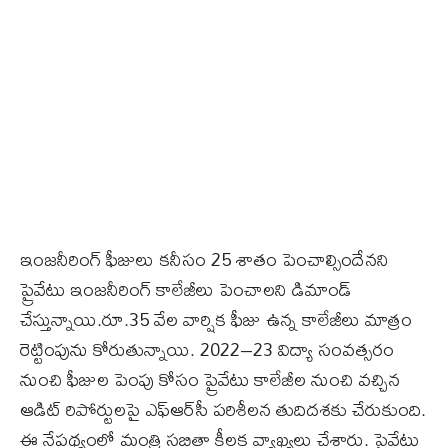
ఇంజనీరింగ్‌ ఫీజులు కనీసం 25 శాతం పెంచాల్సిందేనని
ప్రైవేటు ఇంజనీరింగ్‌ కాలేజీలు పెంచాలని డిమాండ్‌
చేస్తున్నాయి.రూ.35 వేల వార్షిక ఫీజు ఉన్న కాలేజీలు మాత్రం
రెట్టింపును కోరుతున్నాయి. 2022–23 విద్యా సంవత్సరం
నుంచి ఫీజుల పెంపు కోసం ప్రైవేటు కాలేజీల నుంచి వచ్చిన
ఆడిట్‌ రిపోర్టులపై ఎఫ్‌ఆర్‌సీ పరిశీలన తుదిదశకు చేరుకుంది.
ఈ నేపథ్యంలో మంత్రి సబితా కీలక వ్యాఖ్యలు చేశారు. ప్రైవేటు