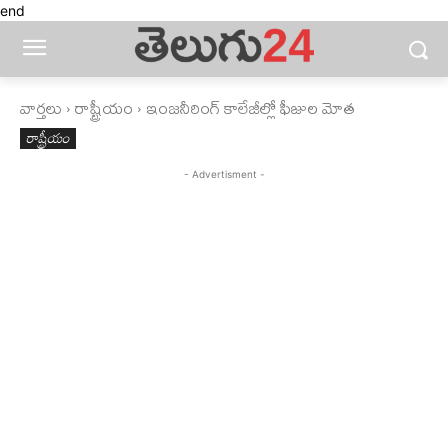
end
వార్తలు
రాష్ట్రీయం
ఇంజనీరింగ్‌ కాలేజీల్లో ఫీజుల మోత
రాష్ట్రీయం
- Advertisment -