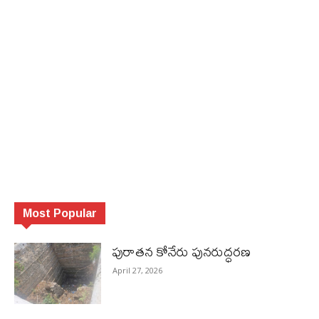
Most Popular
పురాత‌న కోనేరు పున‌రుద్ధ‌ర‌ణ
April 27, 2026