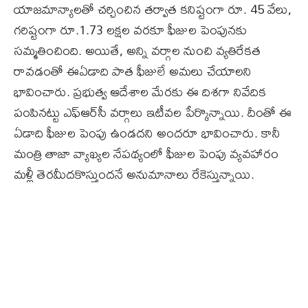
యాజమాన్యాలతో చర్చించిన తర్వాత కనిష్టంగా రూ. 45 వేలు,
గరిష్టంగా రూ.1.73 లక్షల వరకూ ఫీజుల పెంపునకు
సమ్మతించింది. అయితే, అన్ని వర్గాల నుంచి వ్యతిరేకత
రావడంతో ఈఏడాది పాత ఫీజులే అమలు చేయాలని
భావించారు. ప్రభుత్వ ఆదేశాల మేరకు ఈ దిశగా నివేదిక
పంపినట్టు ఎఫ్‌ఆర్‌సీ వర్గాలు ఇటీవల పేర్కొన్నాయి. దీంతో ఈ
ఏడాది ఫీజుల పెంపు ఉండదని అందరూ భావించారు. కానీ
మంత్రి తాజా వ్యాఖ్యల నేపథ్యంలో ఫీజుల పెంపు వ్యవహారం
మళ్లీ తెరమీదకొస్తుందనే అనుమానాలు రేకెస్తున్నాయి.