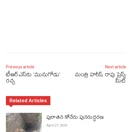
Previous article
Next article
టీఆర్ఎస్‌కు ‘మునుగోడు’
మంత్రి హరీష్ రావు ప్రెస్స్
రచ్చ
మీట్
Related Articles
పురాత‌న కోనేరు పున‌రుద్ధ‌ర‌ణ
April 27, 2026