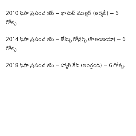
2010 ఫిఫా ప్రపంచ కప్ – థామస్ ముల్లర్ (జర్మనీ) – 6
గోల్స్
2014 ఫిఫా ప్రపంచ కప్ – జేమ్స్ రోడ్రిగ్స్ (కొలంబియా) – 6
గోల్స్
2018 ఫిఫా ప్రపంచ కప్ – హ్యారీ కేన్ (ఇంగ్లండ్) – 6 గోల్స్.