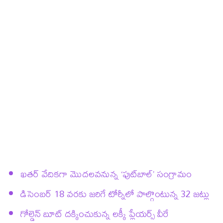
ఖతర్ వేదికగా మొదలవనున్న ‘ఫుట్‌బాల్’ సంగ్రామం
డిసెంబర్ 18 వరకు జరిగే టోర్నీలో పాల్గొంటున్న 32 జట్లు
గోల్డెన్ బూట్ దక్కించుకున్న లక్కీ ప్లేయర్స్ వీరే