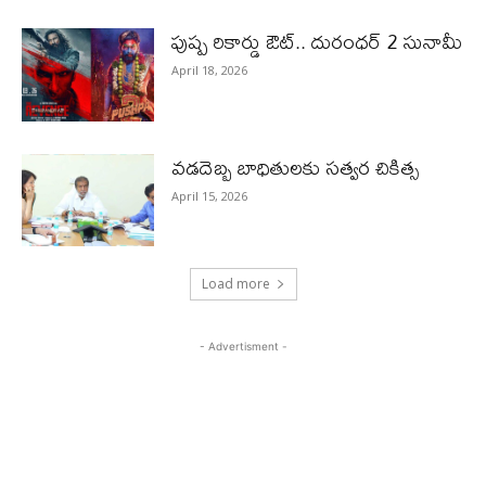
పుష్ప రికార్డు ఔట్‌.. దురంధ‌ర్ 2 సునామీ
April 18, 2026
వడదెబ్బ బాధితులకు సత్వర చికిత్స
April 15, 2026
Load more
- Advertisment -