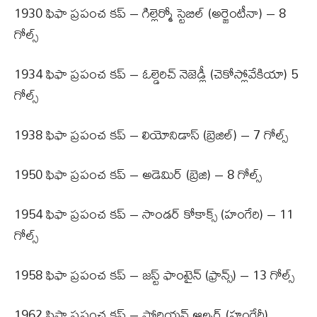
1930 ఫిఫా ప్రపంచ కప్ – గిల్లెర్మో స్టెబిల్ (అర్జెంటీనా) – 8
గోల్స్
1934 ఫిఫా ప్రపంచ కప్ – ఓల్డెరిచ్ నెజెడ్లీ (చెకోస్లోవేకియా) 5
గోల్స్
1938 ఫిఫా ప్రపంచ కప్ – లియోనిడాస్ (బ్రెజిల్) – 7 గోల్స్
1950 ఫిఫా ప్రపంచ కప్ – అడెమిర్ (బ్రెజి) – 8 గోల్స్
1954 ఫిఫా ప్రపంచ కప్ – సాండర్ కోకాక్స్ (హంగేరి) – 11
గోల్స్
1958 ఫిఫా ప్రపంచ కప్ – జస్ట్ ఫాంటైన్ (ఫ్రాన్స్) – 13 గోల్స్
1962 ఫిఫా ప్రపంచ కప్ – ఫ్లోరియన్ ఆల్బర్ట్ (హంగేరీ),