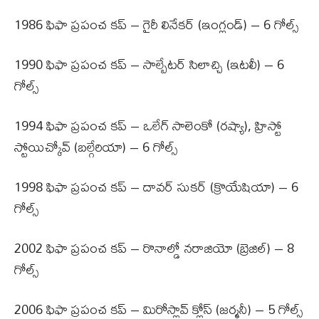
1986 ఫిఫా ప్రపంచ కప్ – గైరీ లినేకర్ (ఇంగ్లండ్) – 6 గోల్స్
1990 ఫిఫా ప్రపంచ కప్ – సాల్బేటర్ సిలాచ్చి (ఇటలీ) – 6
గోల్స్
1994 ఫిఫా ప్రపంచ కప్ – ఒలేగ్ సాలెంకో (రష్యా), హ్రిస్టో
స్టోయిచ్కోవ్ (బల్గేరియా) – 6 గోల్స్
1998 ఫిఫా ప్రపంచ కప్ – దావర్ సుకర్ (క్రొయేషియా) – 6
గోల్స్
2002 ఫిఫా ప్రపంచ కప్ – రొనాల్డో నరాజియో (బ్రెజిల్) – 8
గోల్స్
2006 ఫిఫా ప్రపంచ కప్ – మిరోస్లావ్ క్లోస్ (జర్మనీ) – 5 గోల్స్