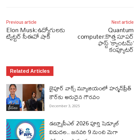
Previous article
Next article
Elon Musk:ఉద్యోగులకు
Quantum
ట్విట్టర్ సీఈవో షాక్
computer:కొత్త సూపర్
ఫాస్ట్ ‘క్వాంటమ్’
కంప్యూటర్
Related Articles
జైపూర్ వాక్స్ మ్యూజియంలో హర్మన్‌ప్రీత్
కౌర్‌కు అరుదైన గౌరవం
క్రీడలు
December 3, 2025
డబ్ల్యూపీఎల్ 2026 పూర్తి షెడ్యూల్
విడుదల.. జనవరి 9 నుంచి మెగా