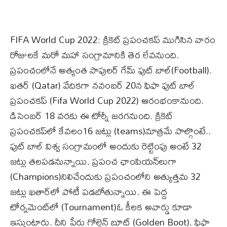
FIFA World Cup 2022: క్రికెట్ ప్రపంచకప్ ముగిసిన వారం
రోజులకే మరో మహా సంగ్రామానికి తెర లేవనుంది.
ప్రపంచంలోనే అత్యంత పాపులర్ గేమ్ ఫుట్ బాల్(Football).
ఖతర్ (Qatar) వేదికగా నవంబర్ 20న ఫిఫా ఫుట్ బాల్
ప్రపంచకప్ (Fifa World Cup 2022) ఆరంభంకానుంది.
డిసెంబర్ 18 వరకు ఈ టోర్నీ జరగనుంది. క్రికెట్
ప్రపంచకప్‌లో కేవలం16 జట్లు (teams)మాత్రమే పాల్గొంటే..
ఫుట్ బాల్ విశ్వ సంగ్రామంలో అందుకు రెట్టింపు అంటే 32
జట్లు తలపడనున్నాయి. ప్రపంచ ఛాంపియన్‌లుగా
(Champions)నిలిచేందుకు ప్రపంచంలోని అత్యుత్తమ 32
జట్లు ఖతార్‌లో పోటీ పడబోతున్నాయి. ఈ పెద్ద
టోర్నమెంట్‌లో (Tournament)ఓ కీలక అవార్డు కూడా
ఇస్తుంటారు. దీని పేరు గోల్డెన్ బూట్ (Golden Boot). ఫిఫా