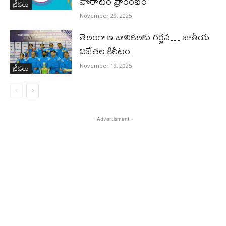
పోరాటం ప్రారంభం
క్రీడలు
November 29, 2025
తెలంగాణ బాలికలకు గర్జన… జాతీయ
విజేతల కిరీటం
క్రీడలు
November 19, 2025
- Advertisment -