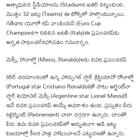
అత్యాధునిక స్టేడియాలను (Stadium) ఖతర్ నిర్మించింది.
మొత్తం 32 జట్లు (Teams) ఈ టోర్నీలో పాల్గొంటున్నాయి.
గతేడాది యూరో కప్ చాంపియన్‌ (Euro Cup
Champion)గా నిలిచిన ఇటలీ (Italy)ఈ ప్రపంచకప్‌కు
అర్హత సాధించలేకపోవడం గమనార్హం.
మెస్సీ, రొనాల్డో (Messi, Ronaldo)లకు చివరి ప్రపంచకప్
కెరీర్ చరమాంకంలో ఉన్న పోర్చుగల్ స్టార్ క్రిస్టియానో రోనాల్డో
(Portugal star Cristiano Ronaldo)తో పాటు అర్జెంటీనా
స్టార్ లియోనెల్ మెస్సీ (Argentine star Lionel Messi)కి
ఇదే చివరి ప్రపంచకప్ అయ్యే అవకాశం ఉంది. ప్రస్తుతం వీరు
రిటైర్మెంట్ (Retirement) చాలా దగ్గరగా ఉన్నారు. దాంతో
వీరు తమ చివరి ప్రపంచకప్‌లో అద్భుతంగా ఆడి జట్టు
విజయాల్లో కీలక పాత్ర పోషించాలనే పట్టుదలతో ఉన్నారు.