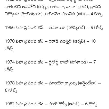
వాలెంటిన్ ఇవనోవ్ (రష్యా), గారించా, వావా (బ్రెజిల్), డ్రాసన్
జెర్కోవిచ్ (క్రొయేషియా), లియోనెల్ సాంచెజ్ (చిలీ) – 4 గోల్స్
1966 ఫిఫా ప్రపంచ కప్ – ఇసెబియో (పోర్చుగల్) – 9 గోల్స్
1970 ఫిఫా ప్రపంచ కప్ – గెరాడ్ ముల్లర్ (జర్మనీ) – 10
గోల్స్
1974 ఫిఫా ప్రపంచ కప్ – గ్ర్జెగోర్జ్ లాటో (పోలాండ్) – 7
గోల్స్
1978 ఫిఫా ప్రపంచ కప్ – మారియో క్యాంప్స్ (అర్జెంటీనా) –
6 గోల్స్
1982 ఫిఫా ప్రపంచ కప్ – పాలో రోస్సీ (ఇటలీ) – 6 గోల్స్