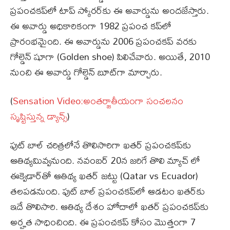
ప్రపంచకప్‌లో టాప్ స్కోరర్‌కు ఈ అవార్డును అందజేస్తారు.
ఈ అవార్డు అధికారికంగా 1982 ప్రపంచ కప్‌లో
ప్రారంభమైంది. ఈ అవార్డును 2006 ప్రపంచకప్ వరకు
గోల్డెన్ షూగా (Golden shoe) పిలిచేవారు. అయితే, 2010
నుంచి ఈ అవార్డు గోల్డెన్ బూట్‌గా మార్చారు.
(
Sensation Video:అంతర్జాతీయంగా సంచలనం
సృష్టిస్తున్న డ్యాన్స్
)
ఫుట్ బాల్ చరిత్రలోనే తొలిసారిగా ఖతర్ ప్రపంచకప్‌కు
ఆతిథ్యమివ్వనుంది. నవంబర్ 20న జరిగే తొలి మ్యాచ్ లో
ఈక్వెడార్‌తో ఆతిథ్య ఖతర్ జట్టు (Qatar vs Ecuador)
తలపడనుంది. ఫుట్ బాల్ ప్రపంచకప్‌లో ఆడటం ఖతర్‌కు
ఇదే తొలిసారి. ఆతిథ్య దేశం హోదాలో ఖతర్ ప్రపంచకప్‌కు
అర్హత సాధించింది. ఈ ప్రపంచకప్ కోసం మొత్తంగా 7