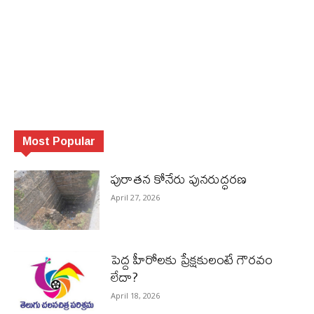
Most Popular
పురాత‌న కోనేరు పున‌రుద్ధ‌ర‌ణ
April 27, 2026
పెద్ద హీరోల‌కు ప్రేక్ష‌కులంటే గౌర‌వం
లేదా?
April 18, 2026