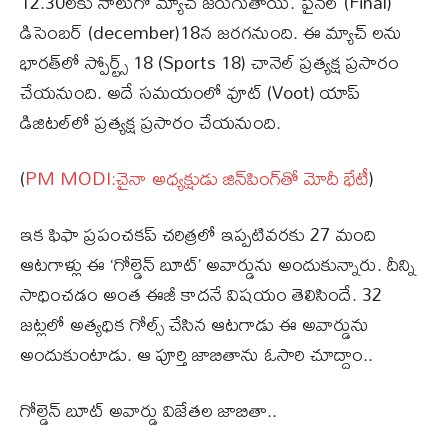
12.30లకు నాలుగో మ్యాచ్ జరుగుతాయి. ఫైనల్ (Final)
డిసెంబర్ (december)18న జరగనుంది. ఈ మ్యాచ్ లను
భారత్‌లో స్పోర్ట్స్ 18 (Sports 18) చానెల్ ప్రత్యక్ష ప్రసారం
చేయనుంది. అదే సమయంలో వూట్ (Voot) యాప్
డిజిటల్‌లో ప్రత్యక్ష ప్రసారం చేయనుంది.
(
PM MODI:చైనా అధ్యక్షుడు జిన్‌పింగ్‌తో మోదీ భేటీ
)
ఇక ఫిఫా ప్రపంచ‌కప్ చరిత్రలో ఇప్పటివరకు 27 మంది
ఆటగాళ్లు ఈ ‘గోల్డెన్ బూట్‌’ అవార్డును అందుకున్నారు. దీన్ని
సాధించడం అంత ఈజీ కాదనే విషయం తెలిసిందే. 32
జట్లలో అత్యధిక గోల్స్ చేసిన ఆటగాడు ఈ అవార్డును
అందుకుంటాడు. ఆ పూర్తి జాబితాను ఓసారి చూద్దాం..
గోల్డెన్ బూట్ అవార్డు విజేతల జాబితా..