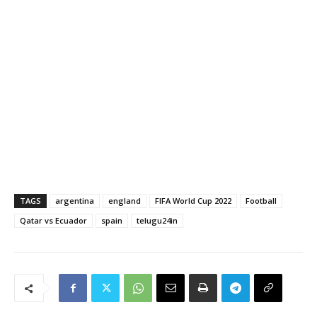
TAGS
argentina
england
FIFA World Cup 2022
Football
Qatar vs Ecuador
spain
telugu24in