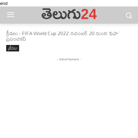
end
క్రీడలు
FIFA World Cup 2022:నవంబర్ 20 నుంచి ‘ఫిఫా’
ప్రపంచ‌కప్
క్రీడలు
- Advertisment -