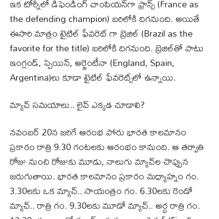
ఇక టోర్నీలో డిఫెండింగ్ చాంపియన్‌గా ఫ్రాన్స్ (France as
the defending champion) బరిలోకి దిగనుంది. అయితే
ఈసారి మాత్రం టైటిల్ ఫేవరెట్ గా బ్రెజిల్ (Brazil as the
favorite for the title) బరిలోకి దిగనుంది. బ్రెజిల్‌తో పాటు
ఇంగ్లండ్, స్పెయిన్, అర్జెంటీనా (England, Spain,
Argentina)లు కూడా టైటిల్ ఫేవరెట్స్‌‌లో ఉన్నాయి.
మ్యాచ్ సమయాలు.. లైవ్ ఎక్కడ చూడాలి?
నవంబర్ 20న జరిగే ఆరంభ పోరు భారత కాలమానం
ప్రకారం రాత్రి 9.30 గంటలకు ఆరంభం కానుంది. ఆ తర్వాతి
రోజు నుంచి రోజుకు మూడు, నాలుగు మ్యాచ్‌ల చొప్పున
జరుగుతాయి. భారత కాలమానం ప్రకారం మధ్యాహ్నం గం.
3.30లకు ఒక మ్యాచ్.. సాయంత్రం గం. 6.30లకు రెండో
మ్యాచ్.. రాత్రి గం. 9.30లకు మూడో మ్యాచ్.. అర్ధ రాత్రి గం.