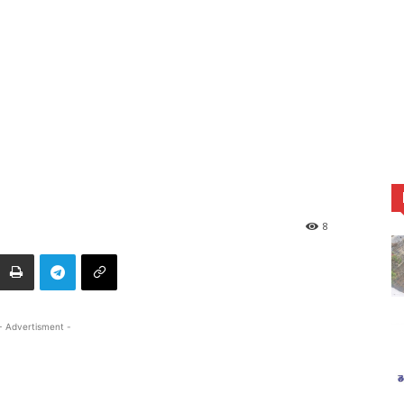
8
- Advertisment -