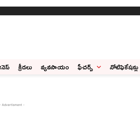
ినెస్‌
క్రీడలు
వ్యవసాయం
ఫీచ‌ర్స్ ‌
నోటిఫికేషన్లు
- Advertisment -