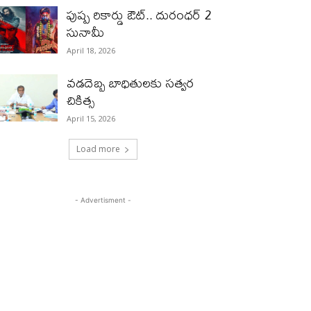
పుష్ప రికార్డు ఔట్‌.. దురంధ‌ర్ 2
సునామీ
April 18, 2026
వడదెబ్బ బాధితులకు సత్వర
చికిత్స
April 15, 2026
Load more
- Advertisment -