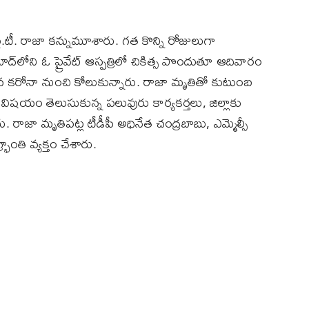
 వై.టీ. రాజా కన్నుమూశారు. గత కొన్ని రోజులుగా
ోని ఓ ప్రైవేట్ ఆస్పత్రిలో చికిత్స పొందుతూ ఆదివారం
కరోనా నుంచి కోలుకున్నారు. రాజా మృతితో కుటుంబ
ిషయం తెలుసుకున్న పలువురు కార్యకర్తలు, జిల్లాకు
ాజా మృతిపట్ల టీడీపీ అధినేత చంద్రబాబు, ఎమ్మెల్సీ
రాంతి వ్యక్తం చేశారు.