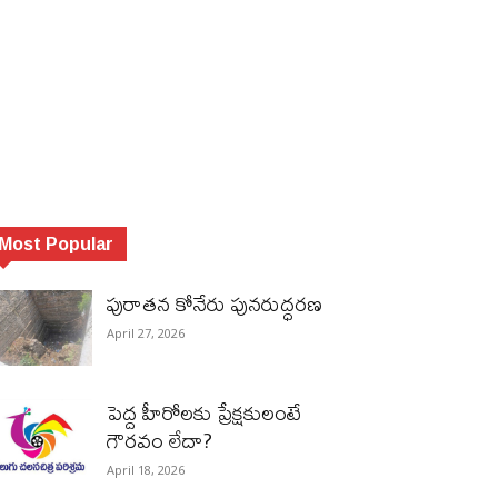
Most Popular
పురాత‌న కోనేరు పున‌రుద్ధ‌ర‌ణ
April 27, 2026
పెద్ద హీరోల‌కు ప్రేక్ష‌కులంటే
గౌర‌వం లేదా?
April 18, 2026