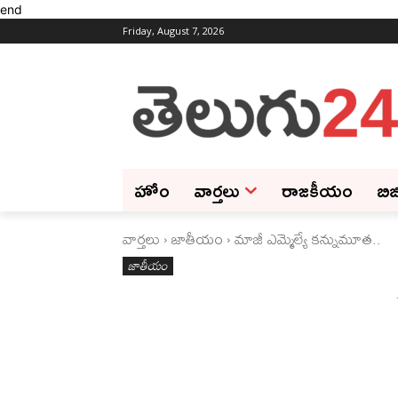
end
Friday, August 7, 2026
హోం
వార్తలు
రాజకీయం
బిజ
వార్తలు
జాతీయం
మాజీ ఎమ్మెల్యే కన్నుమూత..
జాతీయం