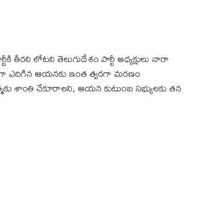
కి తీరని లోటని తెలుగుదేశం పార్టీ అధ్యక్షులు నారా
నేతగా ఎదిగిన ఆయనకు ఇంత త్వరగా మరణం
్మకు శాంతి చేకూరాలని, ఆయన కుటుంబ సభ్యులకు తన