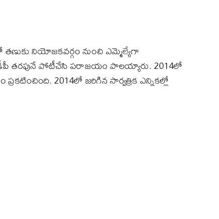
లో తణుకు నియోజకవర్గం నుంచి ఎమ్మెల్యేగా
డీపీ తరఫునే పోటీచేసి పరాజయం పాలయ్యారు. 2014లో
ానం ప్రకటించింది. 2014లో జరిగిన సార్వత్రిక ఎన్నికల్లో