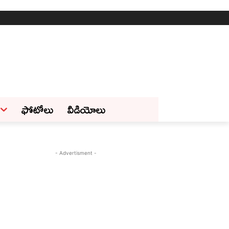
ఫోటోలు
వీడియోలు
- Advertisment -