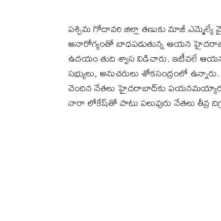
పశ్చిమ గోదావరి జిల్లా తణుకు మాజీ ఎమ్మెల్యే
అనారోగ్యంతో బాధపడుతున్న ఆయన హైదరాబాద్‌ల
ఉదయం తుది శ్వాస విడిచారు. ఇటీవలే ఆయన 
సభ్యులు, అనుచరులు శోకసంద్రంలో ఉన్నారు. వ
చెందిన నేతలు హైదరాబాద్‌కు పయనమయ్యారు. ర
నారా లోకేష్‌తో పాటు పలువురు నేతలు తీవ్ర దిగ్భ్