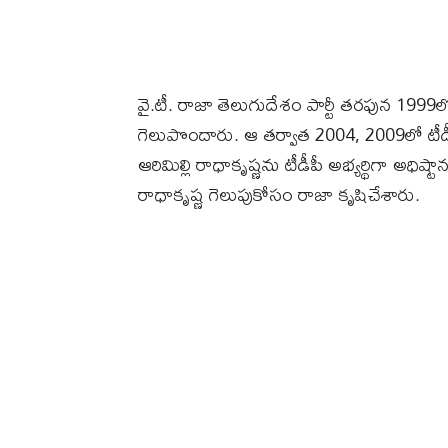
వై.టీ. రాజా తెలుగుదేశం పార్టీ తరఫున 1999
గెలుపొందారు. ఆ తర్వాత 2004, 2009లో టీ
ఆరిమిల్లి రాధాకృష్ణను టీడీపీ అభ్యర్థిగా అధిష్ట
రాధాకృష్ణ గెలుపుకోసం రాజా కృషిచేశారు.