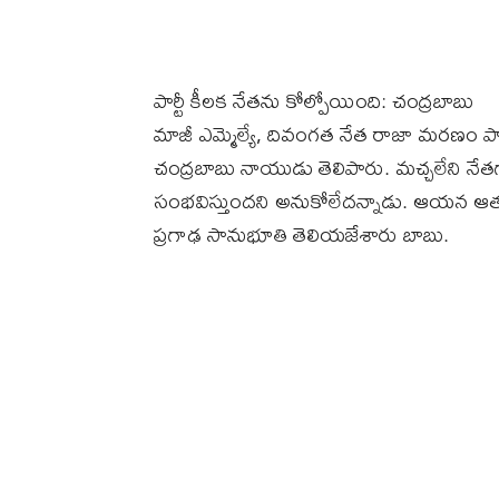
పార్టీ కీలక నేతను కోల్పోయింది: చంద్రబాబు
మాజీ ఎమ్మెల్యే, దివంగత నేత రాజా మరణం పార్టీ
చంద్రబాబు నాయుడు తెలిపారు. మచ్చలేని 
సంభవిస్తుందని అనుకోలేదన్నాడు. ఆయన ఆత
ప్రగాఢ సానుభూతి తెలియజేశారు బాబు.