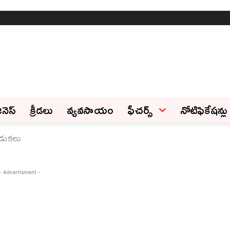
ినెస్‌
క్రీడలు
వ్యవసాయం
ఫీచ‌ర్స్ ‌
నోటిఫికేషన్లు
ేడుకలు
- Advertisment -