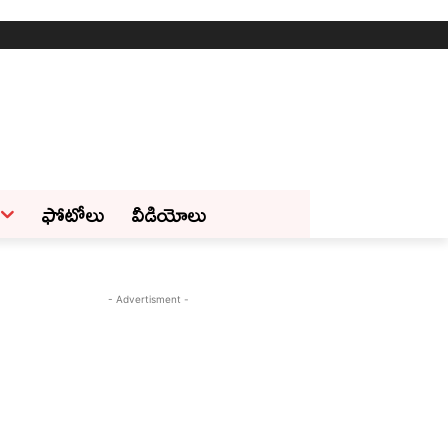
ఫోటోలు
వీడియోలు
- Advertisment -