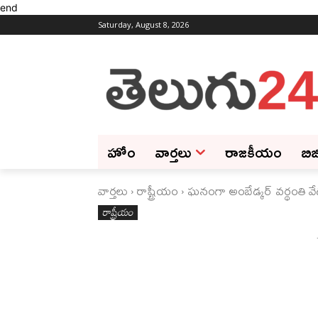
end
Saturday, August 8, 2026
హోం
వార్తలు
రాజకీయం
బిజ
వార్తలు
రాష్ట్రీయం
ఘనంగా అంబేడ్కర్ వర్థంతి వ
రాష్ట్రీయం