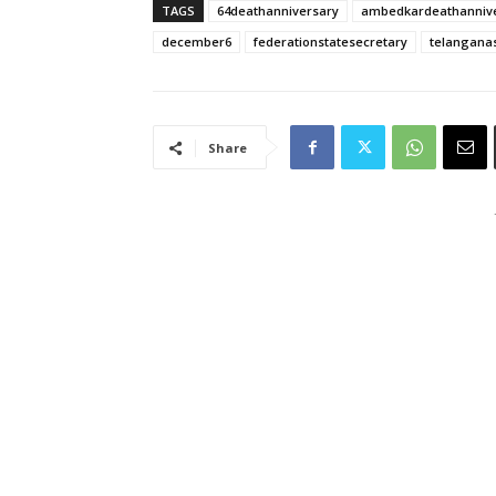
TAGS
64deathanniversary
ambedkardeathanniv
december6
federationstatesecretary
telangana
Share