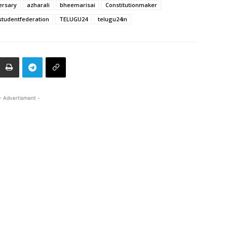
ersary
azharali
bheemarisai
Constitutionmaker
studentfederation
TELUGU24
telugu24in
- Advertisment -