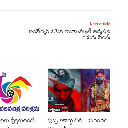
Next article
అంబేద్కర్ ఓపెన్ యూనివర్సిటీ అడ్మిషన్ల
గడువు పెంపు
రాష్ట్రీయం
ల‌కు ప్రేక్ష‌కులంటే
పుష్ప రికార్డు ఔట్‌.. దురంధ‌ర్