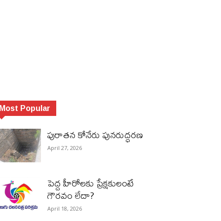
Most Popular
పురాత‌న కోనేరు పున‌రుద్ధ‌ర‌ణ
April 27, 2026
పెద్ద హీరోల‌కు ప్రేక్ష‌కులంటే
గౌర‌వం లేదా?
April 18, 2026