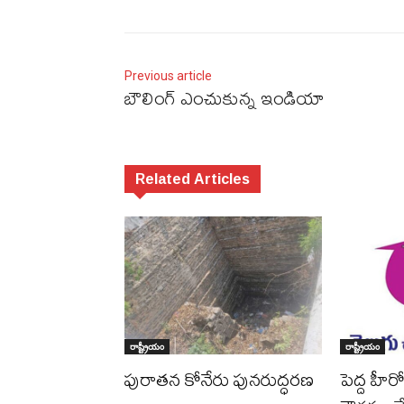
Previous article
బౌలింగ్‌ ఎంచుకున్న ఇండియా
Related Articles
రాష్ట్రీయం
రాష్ట్రీయం
పురాత‌న కోనేరు పున‌రుద్ధ‌ర‌ణ
పెద్ద హీరో