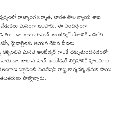
 ఆధ్వర్యంలో రాజ్యాంగ నిర్మాత, భారత తొలి న్యాయ శాఖ
్ధంతి వేడుకలు ఘనంగా జరిపారు. ఈ సందర్భంగా
ాడుతూ.. డా. బాబాసాహెబ్ అంబేడ్కర్ దేశానికి ఎనలేని
 బీసీ, మైనార్టీలకు ఆయన చేసిన సేవలు
కల్పించిన ఘనత అంబేడ్కర్ గారికే దక్కుతుందనడంలో
ారు డా. బాబాసాహెబ్ అంబేడ్కర్ విగ్రహానికి పూలమాల
లంగాణ స్టూడెంట్ ఫెడరేషన్ రాష్ట్ర కార్యదర్శి భీమరి సాయి
తదితరులు పాల్గొన్నారు.