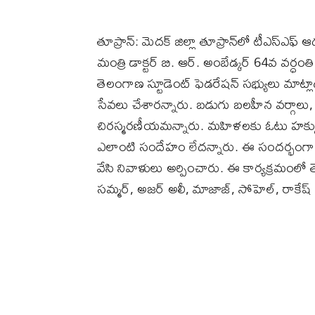
తూప్రాన్: మెదక్ జిల్లా తూప్రాన్‌లో టీఎస్ఎఫ్
మంత్రి డాక్టర్‌ బి. ఆర్. అంబేడ్కర్ 64వ వర
తెలంగాణ స్టూడెంట్ ఫెడరేషన్ సభ్యులు మాట్ల
సేవలు చేశారన్నారు. బడుగు బలహీన వర్గాలు,
చిరస్మరణీయమన్నారు. మహిళలకు ఓటు హక్కు 
ఎలాంటి సందేహం లేదన్నారు. ఈ సందర్భంగా వ
వేసి నివాళులు అర్పించారు. ఈ కార్యక్రమంలో తె
సమ్మర్, అజర్ అలీ, మాజాజ్, సోహెల్, రాకేష్ 