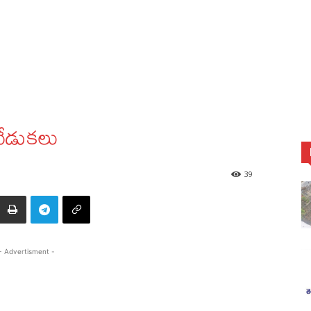
వేడుకలు
39
- Advertisment -