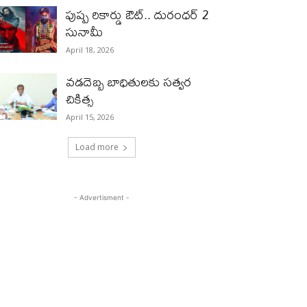
పుష్ప రికార్డు ఔట్‌.. దురంధ‌ర్ 2
సునామీ
April 18, 2026
వడదెబ్బ బాధితులకు సత్వర
చికిత్స
April 15, 2026
Load more
- Advertisment -