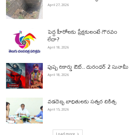
April 27, 2026
పెద్ద హీరోల‌కు ప్రేక్ష‌కులంటే గౌర‌వం
లేదా?
April 18, 2026
పుష్ప రికార్డు ఔట్‌.. దురంధ‌ర్ 2 సునామీ
April 18, 2026
వడదెబ్బ బాధితులకు సత్వర చికిత్స
April 15, 2026
Load more