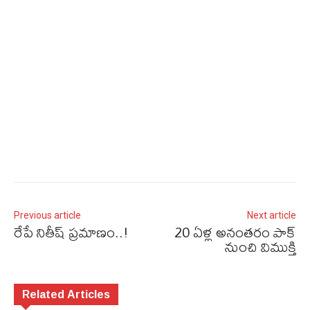
Previous article
Next article
రేపే నితీష్‌ ప్రమాణం..!
20 ఏళ్ల అనంతరం పాక్‌
నుంచి విముక్తి
Related Articles