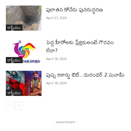
పురాత‌న కోనేరు పున‌రుద్ధ‌ర‌ణ
April 27, 2026
రాష్ట్రీయం
పెద్ద హీరోల‌కు ప్రేక్ష‌కులంటే గౌర‌వం
లేదా?
రాష్ట్రీయం
April 18, 2026
పుష్ప రికార్డు ఔట్‌.. దురంధ‌ర్ 2 సునామీ
April 18, 2026
రాష్ట్రీయం
- Advertisment -