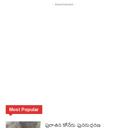
- Advertisment -
Most Popular
పురాత‌న కోనేరు పున‌రుద్ధ‌ర‌ణ