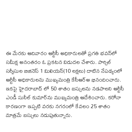
ఈ మేరకు ఆదివారం ఆర్టీసీ అధికారులతో ప్రగతి భవన్‌లో
సమీక్ష అనంతరం ఓ ప్రకటన విడుదల చేశారు. పార్సిల్
సర్వీసుల బిజినెస్ 1 మిలియన్(10 లక్షలు) దాటిన నేపథ్యంలో
ఆర్టీసీ అధికారులను ముఖ్యమంత్రి కేసీఆర్అ భినందించారు.
ఇకపై హైదరాబాద్ లో 50 శాతం బస్సులను నడపాలని ఆర్టీసీ
ఎండీ సునీల్ కుమార్‌ను ముఖ్యమంత్రి ఆదేశించారు. కరోనా
కారణంగా ఇప్పటి వరకు నగరంలో కేవలం 25 శాతం
మాత్రమే బస్సులు నడుపుతున్నారు.