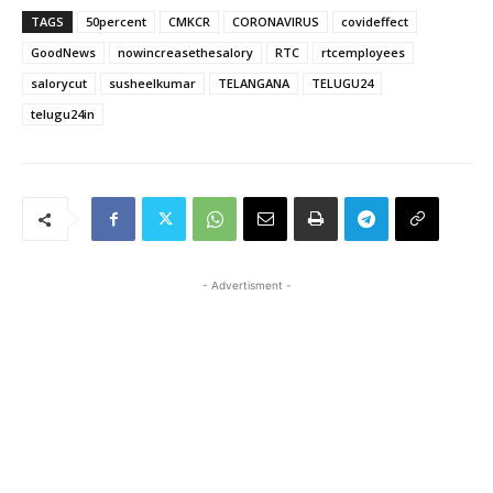
TAGS
50percent
CMKCR
CORONAVIRUS
covideffect
GoodNews
nowincreasethesalory
RTC
rtcemployees
salorycut
susheelkumar
TELANGANA
TELUGU24
telugu24in
- Advertisment -