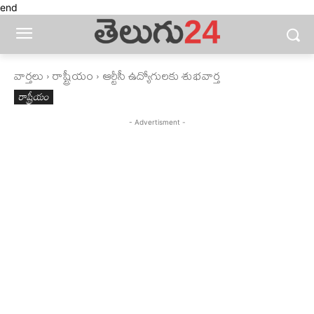
end
వార్తలు
రాష్ట్రీయం
ఆర్టీసీ ఉద్యోగులకు శుభవార్త
రాష్ట్రీయం
- Advertisment -