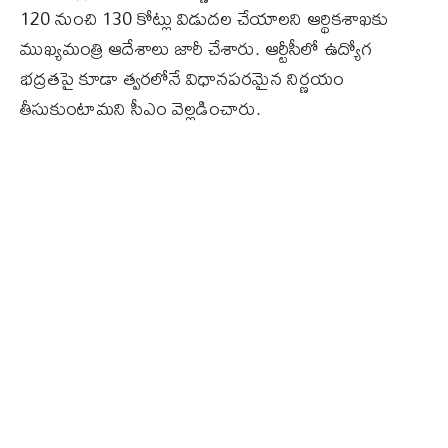
120 నుంచి 130 కోట్లు విడుదల చేయాలని ఆర్థికశాఖకు
ముఖ్యమంత్రి ఆదేశాలు జారీ చేశారు. ఆర్టీసీలో ఉద్యోగ
భద్రతపై కూడా త్వరలోనే విధానపరమైన నిర్ణయం
తీసుకుంటామని సీఎం వెల్లడించారు.