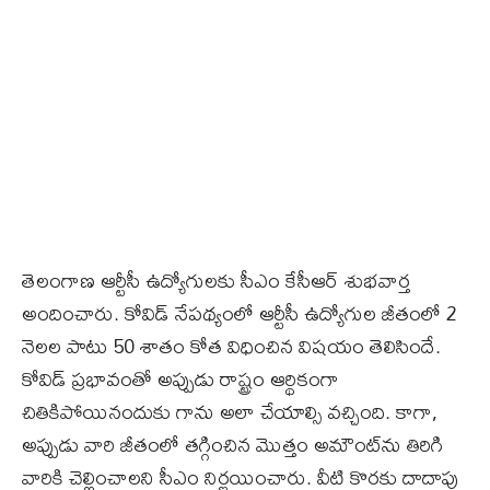
తెలంగాణ ఆర్టీసీ ఉద్యోగులకు సీఎం కేసీఆర్‌ శుభవార్త
అందించారు. కోవిడ్ నేపథ్యంలో ఆర్టీసీ ఉద్యోగుల జీతంలో 2
నెలల పాటు 50 శాతం కోత విధించిన విషయం తెలిసిందే.
కోవిడ్‌ ప్రభావంతో అప్పుడు రాష్ట్రం ఆర్థికంగా
చితికిపోయినందుకు గాను అలా చేయాల్సి వచ్చింది. కాగా,
అప్పుడు వారి జీతంలో తగ్గించిన మొత్తం అమౌంట్‌ను తిరిగి
వారికి చెల్లించాలని సీఎం నిర్ణయించారు. వీటి కొరకు దాదాపు