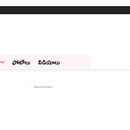
ఫోటోలు
వీడియోలు
- Advertisment -