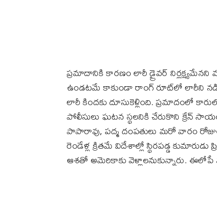
ప్రమాదానికి కారణం లారీ డ్రైవర్ నిర్లక్ష్యమే
ఉండటమే కాకుండా రాంగ్‌ రూట్‌లో లారీని న
లారీ కిందకు దూసుకెళ్లింది. ప్రమాదంలో కా
పోలీసులు ఘటన స్థలనికి చేరుకొని క్రేన్‌
పాపారావు, పద్మ దంపతులు మరో వారం రోజుల్లో అ
రెండేళ్ల క్రితమే విదేశాల్లో స్థిరపడ్డ కుమారు
ఆశతో అమెరికాకు వెళ్లాలనుకున్నారు. ఈలోపే మ