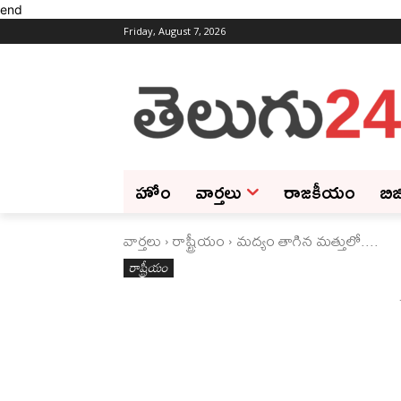
end
Friday, August 7, 2026
హోం
వార్తలు
రాజకీయం
బిజ
వార్తలు
రాష్ట్రీయం
మద్యం తాగిన మత్తులో....
రాష్ట్రీయం