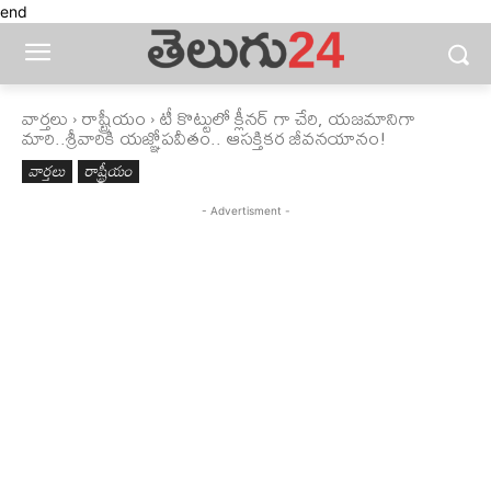
end
వార్తలు
రాష్ట్రీయం
టీ కొట్టులో క్లీనర్ గా చేరి, యజమానిగా
మారి..శ్రీవారికి యజ్ఞోపవీతం.. ఆసక్తికర జీవనయానం!
వార్తలు
రాష్ట్రీయం
- Advertisment -