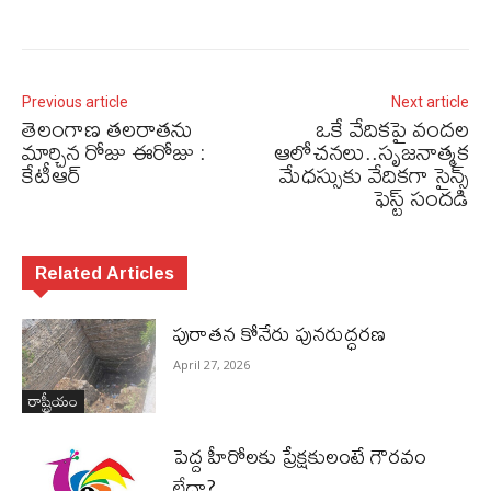
Previous article
Next article
తెలంగాణ తలరాతను
ఒకే వేదికపై వందల
మార్చిన రోజు ఈరోజు :
ఆలోచనలు..సృజనాత్మక
కేటీఆర్‌
మేధస్సుకు వేదికగా సైన్స్
ఫెస్ట్ సందడి
Related Articles
పురాత‌న కోనేరు పున‌రుద్ధ‌ర‌ణ
April 27, 2026
రాష్ట్రీయం
పెద్ద హీరోల‌కు ప్రేక్ష‌కులంటే గౌర‌వం
లేదా?