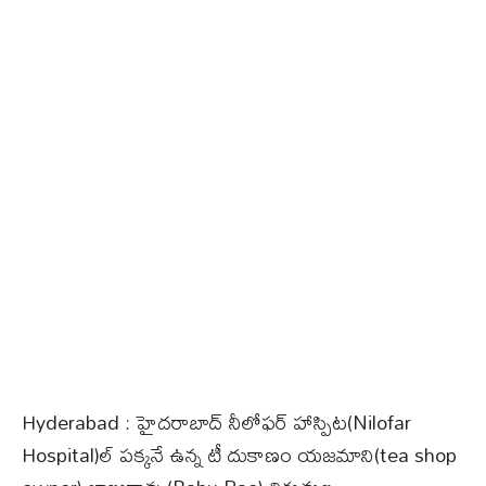
Hyderabad : హైదరాబాద్ నీలోఫర్ హాస్పిట(Nilofar
Hospital)ల్ పక్కనే ఉన్న టీ దుకాణం యజమాని(tea shop