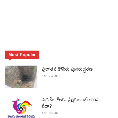
Most Popular
పురాత‌న కోనేరు పున‌రుద్ధ‌ర‌ణ
April 27, 2026
పెద్ద హీరోల‌కు ప్రేక్ష‌కులంటే గౌర‌వం
లేదా?
April 18, 2026