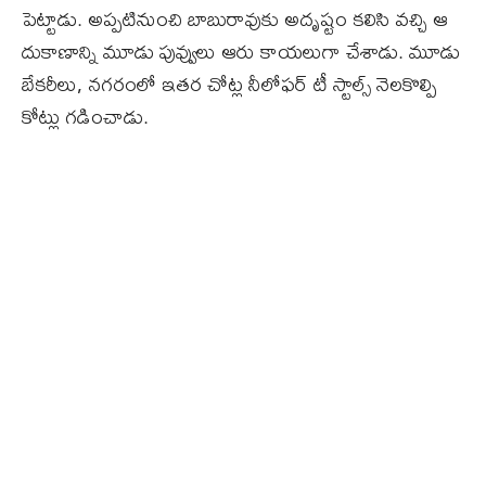
పెట్టాడు. అప్పటినుంచి బాబురావుకు అదృష్టం కలిసి వచ్చి ఆ
దుకాణాన్ని మూడు పువ్వులు ఆరు కాయలుగా చేశాడు. మూడు
బేకరీలు, నగరంలో ఇతర చోట్ల నీలోఫర్ టీ స్టాల్స్ నెలకొల్పి
కోట్లు గడించాడు.