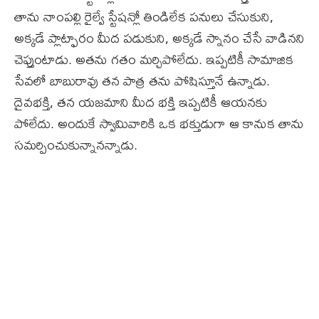
తాను నాంపల్లి రైల్వే స్టేషన్లో తిండిలేక పనులు చేసుకుని,
అక్కడే ప్లాట్ఫారం మీద పడుకుని, అక్కడే స్నానం చేసే వాడినని
చెప్తుంటాడు. అతను గతం మర్చిపోలేదు. ఇప్పటికీ సామాజిక
సేవలో బాబురావు తన పాత్ర తను పోషిస్తూనే ఉన్నాడు.
దైవభక్తి, తన యజమాని మీద భక్తి ఇప్పటికీ ఆయనకు
పోలేదు. అందుకే స్వామివారికి ఒక భక్తుడుగా ఆ కానుక తాను
సమర్పించుకున్నానన్నాడు.