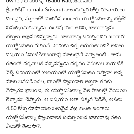
owner) బాబురావు (Babu Rao).తిరుమల
శ్రీవారికి(Tirumala Srivaru) నాలుగున్నర కోట్ల రూపాయలు
విలువైన, వజ్రాలతో పొదిగిన బంగారు యజ్ఞోపవీతాన్ని భక్తితో
సమర్పించుకున్నాడు. ఈ విషయం తెలిసి, బాబురావును
భక్తులు అభినందిస్తున్నారు. బాబురావు సమర్పించిన బంగారు
యజ్ఞోపవీతం గురించే ఎందుకు చర్చ జరుగుతుంది? అసలు
విషయం ఏమిటి?బాబురావు మాటల్లోనే చెప్పాలంటే.. తాను
గతంలో దర్శనానికి వచ్చినప్పుడు దర్శనం చేసుకుని బయటికి
వెళ్ళే సమయంలో ‘ఆలయంలో యజ్ఞోపవీతం ఇస్తావా’ అన్న
మాట వినపడిందని, దాంతో స్వామివారి ఆజ్ఞగా తనకు
చెప్పారని భావించి, ఈ యజ్ఞోపవీతాన్ని నెల రోజుల్లో చేయించి
తెచ్చానని చెప్పారు. ఆ విషయం అలా పక్కన పెడితే, అసలు
4.50 కోట్ల రూపాయల విలువైన వజ్ర ఖచిత బంగారు
యజ్ఞోపవీతాన్ని స్వామివారికి సమర్పించిన బాబురావు గతం
ఏమిటో తెలుసా?.