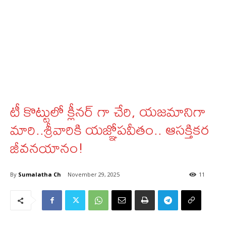
టీ కొట్టులో క్లీనర్ గా చేరి, యజమానిగా
మారి..శ్రీవారికి యజ్ఞోపవీతం.. ఆసక్తికర
జీవనయానం!
By
Sumalatha Ch
November 29, 2025
11