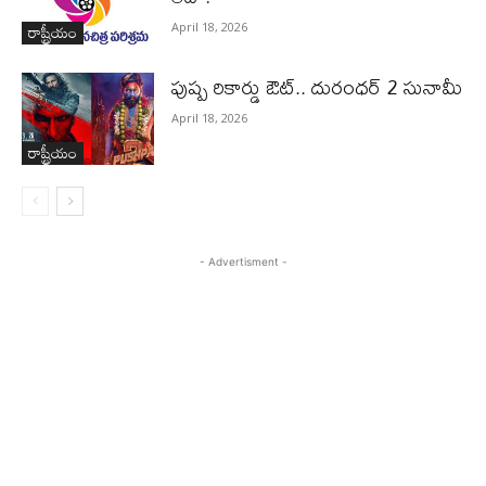
రాష్ట్రీయం
April 18, 2026
పుష్ప రికార్డు ఔట్‌.. దురంధ‌ర్ 2 సునామీ
April 18, 2026
రాష్ట్రీయం
- Advertisment -