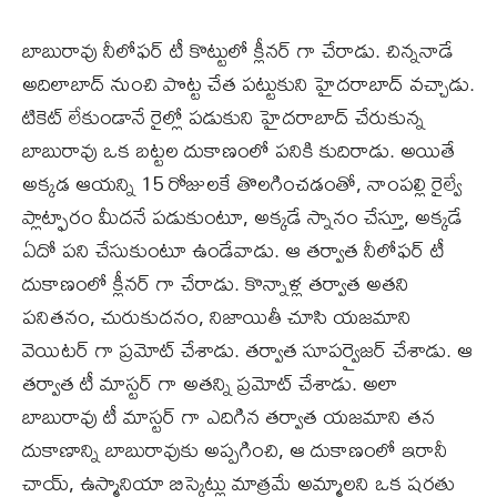
బాబురావు నీలోఫర్ టీ కొట్టులో క్లీనర్ గా చేరాడు. చిన్ననాడే
అదిలాబాద్ నుంచి పొట్ట చేత పట్టుకుని హైదరాబాద్ వచ్చాడు.
టికెట్ లేకుండానే రైల్లో పడుకుని హైదరాబాద్ చేరుకున్న
బాబురావు ఒక బట్టల దుకాణంలో పనికి కుదిరాడు. అయితే
అక్కడ ఆయన్ని 15 రోజులకే తొలగించడంతో, నాంపల్లి రైల్వే
ప్లాట్ఫారం మీదనే పడుకుంటూ, అక్కడే స్నానం చేస్తూ, అక్కడే
ఏదో పని చేసుకుంటూ ఉండేవాడు. ఆ తర్వాత నీలోఫర్ టీ
దుకాణంలో క్లీనర్ గా చేరాడు. కొన్నాళ్ల తర్వాత అతని
పనితనం, చురుకుదనం, నిజాయితీ చూసి యజమాని
వెయిటర్ గా ప్రమోట్ చేశాడు. తర్వాత సూపర్వైజర్ చేశాడు. ఆ
తర్వాత టీ మాస్టర్ గా అతన్ని ప్రమోట్ చేశాడు. అలా
బాబురావు టీ మాస్టర్ గా ఎదిగిన తర్వాత యజమాని తన
దుకాణాన్ని బాబురావుకు అప్పగించి, ఆ దుకాణంలో ఇరానీ
చాయ్, ఉస్మానియా బిస్కెట్లు మాత్రమే అమ్మాలని ఒక షరతు