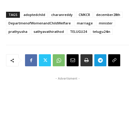
TAGS
adoptedchild
charanreddy
CMKCR
december28th
DepartmenofWomenandChildWelfare
marriage
minister
prathyusha
sathyavathirathod
TELUGU24
telugu24in
- Advertisment -