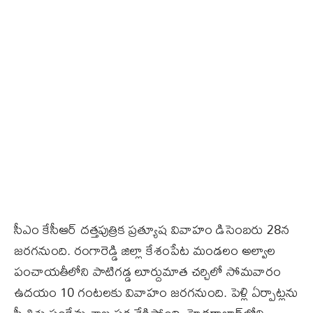
సీఎం కేసీఆర్‌ దత్తపుత్రిక ప్రత్యూష వివాహం డిసెంబరు 28న
జరగనుంది. రంగారెడ్డి జిల్లా కేశంపేట మండలం అల్వాల
పంచాయతీలోని పాటిగడ్డ లూర్దుమాత చర్చిలో సోమవారం
ఉదయం 10 గంటలకు వివాహం జరగనుంది. పెళ్లి ఏర్పాట్లను