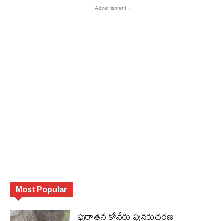
- Advertisment -
Most Popular
పురాత‌న కోనేరు పున‌రుద్ధ‌ర‌ణ