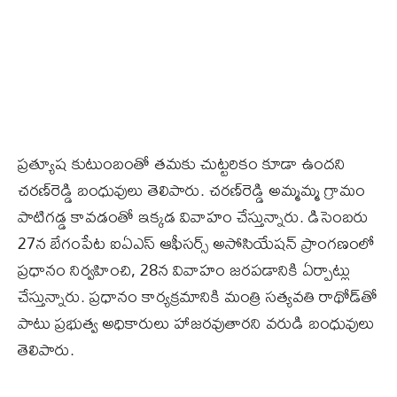
ప్రత్యూష కుటుంబంతో తమకు చుట్టరికం కూడా ఉందని
చరణ్‌రెడ్డి బంధువులు తెలిపారు. చరణ్‌రెడ్డి అమ్మమ్మ గ్రామం
పాటిగడ్డ కావడంతో ఇక్కడ వివాహం చేస్తున్నారు. డిసెంబరు
27న బేగంపేట ఐఏఎస్‌ ఆఫీసర్స్‌ అసోసియేషన్‌ ప్రాంగణంలో
ప్రధానం నిర్వహించి, 28న వివాహం జరపడానికి ఏర్పాట్లు
చేస్తున్నారు. ప్రధానం కార్యక్రమానికి మంత్రి సత్యవతి రాథోడ్‌తో
పాటు ప్రభుత్వ అధికారులు హాజరవుతారని వరుడి బంధువులు
తెలిపారు.