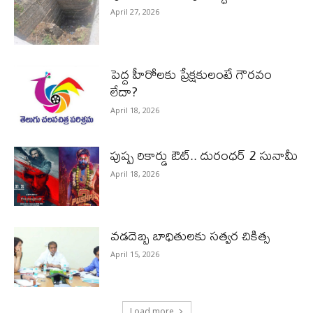
April 27, 2026
పెద్ద హీరోల‌కు ప్రేక్ష‌కులంటే గౌర‌వం
లేదా?
April 18, 2026
పుష్ప రికార్డు ఔట్‌.. దురంధ‌ర్ 2 సునామీ
April 18, 2026
వడదెబ్బ బాధితులకు సత్వర చికిత్స
April 15, 2026
Load more