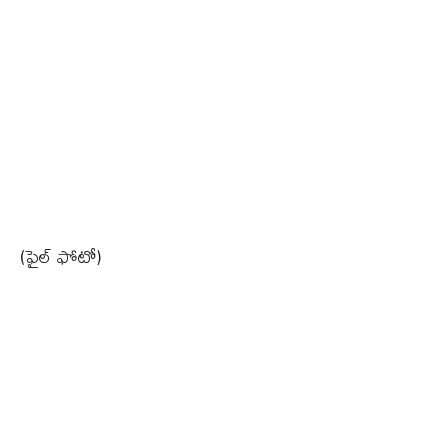
(ఫైల్ ఫోటో)