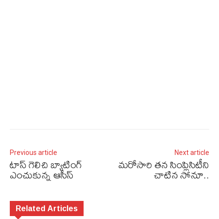
Previous article
Next article
టాస్‌ గెలిచి బ్యాటింగ్
మరోసారి తన సింప్లిసిటీని
ఎంచుకున్న ఆసీస్‌
చాటిన సోనూ..
Related Articles