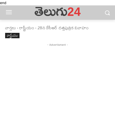
end
వార్తలు
రాష్ట్రీయం
28న కేసీఆర్ దత్తపుత్రిక వివాహం
రాష్ట్రీయం
- Advertisment -