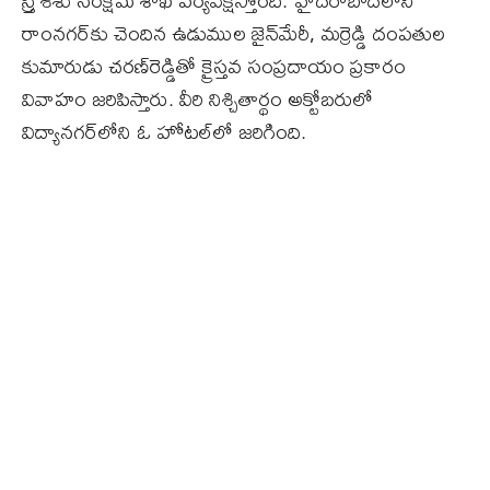
స్ర్తీ శిశు సంక్షేమ శాఖ పర్యవేక్షిస్తోంది. హైదరాబాద్‌లోని
రాంనగర్‌కు చెందిన ఉడుముల జైన్‌మేరీ, మర్రెడ్డి దంపతుల
కుమారుడు చరణ్‌రెడ్డితో క్రైస్తవ సంప్రదాయం ప్రకారం
వివాహం జరిపిస్తారు. వీరి నిశ్చితార్థం అక్టోబరులో
విద్యానగర్‌లోని ఓ హోటల్‌లో జరిగింది.