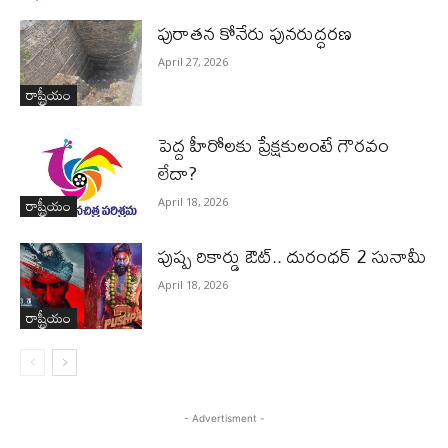
పురాత‌న కోనేరు పున‌రుద్ధ‌ర‌ణ
April 27, 2026
రాష్ట్రీయం
పెద్ద హీరోల‌కు ప్రేక్ష‌కులంటే గౌర‌వం
లేదా?
రాష్ట్రీయం
April 18, 2026
పుష్ప రికార్డు ఔట్‌.. దురంధ‌ర్ 2 సునామీ
April 18, 2026
రాష్ట్రీయం
- Advertisment -