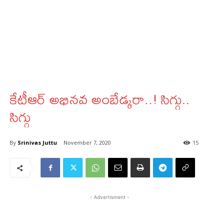
కేటీఆర్‌ అభినవ అంబేడ్కరా..! సిగ్గు..
సిగ్గు
By
Srinivas Juttu
November 7, 2020
15
- Advertisment -