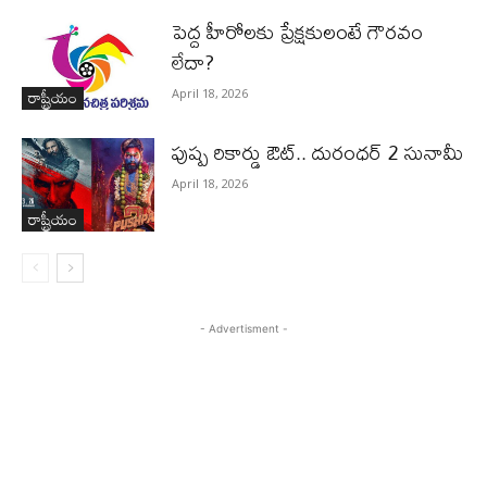
పెద్ద హీరోల‌కు ప్రేక్ష‌కులంటే గౌర‌వం
లేదా?
రాష్ట్రీయం
April 18, 2026
పుష్ప రికార్డు ఔట్‌.. దురంధ‌ర్ 2 సునామీ
April 18, 2026
రాష్ట్రీయం
- Advertisment -