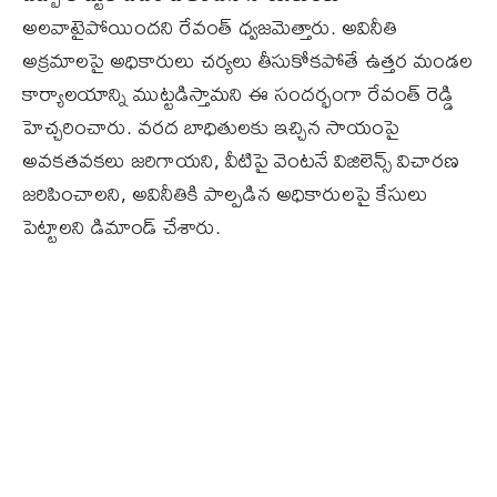
అలవాటైపోయిందని రేవంత్‌ ధ్వజమెత్తారు. అవినీతి
అక్రమాలపై అధికారులు చర్యలు తీసుకోకపోతే ఉత్తర మండల
కార్యాలయాన్ని ముట్టడిస్తామని ఈ సందర్భంగా రేవంత్‌ రెడ్డి
హెచ్చరించారు. వరద బాధితులకు ఇచ్చిన సాయంపై
అవకతవకలు జరిగాయని, వీటిపై వెంటనే విజిలెన్స్‌ విచారణ
జరిపించాలని, అవినీతికి పాల్పడిన అధికారులపై కేసులు
పెట్టాలని డిమాండ్‌ చేశారు.