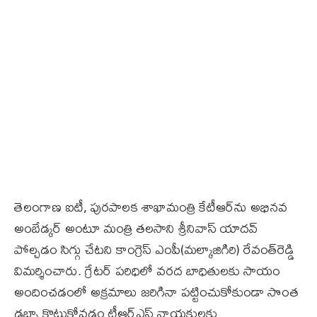
తెలంగాణ ఐటీ, పురపాలక శాఖామంత్రి కేటీఆర్‌ను అభినవ
అంబేడ్కర్‌ అంటూ మంత్రి తలసాని శ్రీనివాస్‌ యాదవ్‌
పోల్చడం సిగ్గు చేటని కాంగ్రెస్‌ ఎంపీ(మల్కాజిగిరి) రేవంత్‌రెడ్డి
విమర్శించారు. గ్రేటర్‌ పరిధిలో వరద బాధితులకు సాయం
అందించడంలో అక్రమాలు జరిగినా పట్టించుకోకుండా సొంత
డబ్బా కొట్టుకోవడం టీఆర్‌ఎస్‌ నాయకులకు