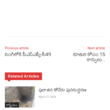
Previous article
Next article
నింగిలోకి పీఎస్‌ఎల్వీ-సీ49
కూతురి కోసం 15
కాన్పులు..
Related Articles
పురాత‌న కోనేరు పున‌రుద్ధ‌ర‌ణ
April 27, 2026
రాష్ట్రీయం