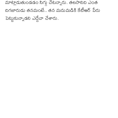
మాట్లాడుతుండడం సిగ్గు చేటన్నారు. తలసానిది ఎంత
దిగజారుడు తనమంటే.. తన మనుమడికి కేటీఆర్‌ పేరు
పెట్టుకున్నాడని ఎద్దేవా చేశారు.