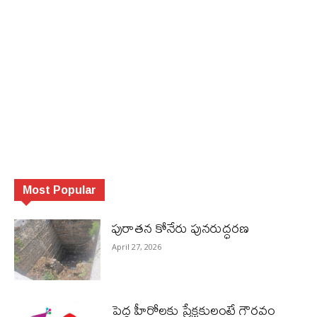
Most Popular
పురాత‌న కోనేరు పున‌రుద్ధ‌ర‌ణ
April 27, 2026
పెద్ద హీరోల‌కు ప్రేక్ష‌కులంటే గౌర‌వం