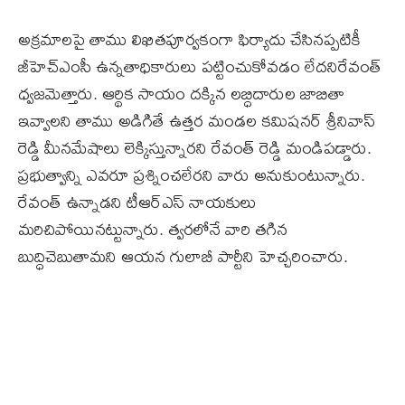
అక్రమాలపై తాము లిఖితపూర్వకంగా ఫిర్యాదు చేసినప్పటికీ
జీహెచ్‌ఎంసీ ఉన్నతాధికారులు పట్టించుకోవడం లేదనిరేవంత్‌
ధ్వజమెత్తారు. ఆర్థిక సాయం దక్కిన లబ్ధిదారుల జాబితా
ఇవ్వాలని తాము అడిగితే ఉత్తర మండల కమిషనర్ ‌శ్రీనివాస్‌
రెడ్డి మీనమేషాలు లెక్కిస్తున్నారని రేవంత్‌ రెడ్డి మండిపడ్డారు.
ప్రభుత్వాన్ని ఎవరూ ప్రశ్నించలేరని వారు అనుకుంటున్నారు.
రేవంత్‌ ఉన్నాడని టీఆర్ఎస్‌ నాయకులు
మరిచిపోయినట్టున్నారు. త్వరలోనే వారి తగిన
బుద్ధిచెబుతామని ఆయన గులాబీ పార్టీని హెచ్చరించారు.