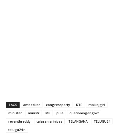
TAGS
ambedkar
congressparty
KTR
malkajgiri
minister
ministr
MP
pule
quetioningongovt
revanthreddy
talasanisrinivas
TELANGANA
TELUGU24
telugu24in