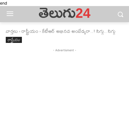
end
వార్తలు
రాష్ట్రీయం
కేటీఆర్‌ అభినవ అంబేడ్కరా..! సిగ్గు.. సిగ్గు
రాష్ట్రీయం
- Advertisment -