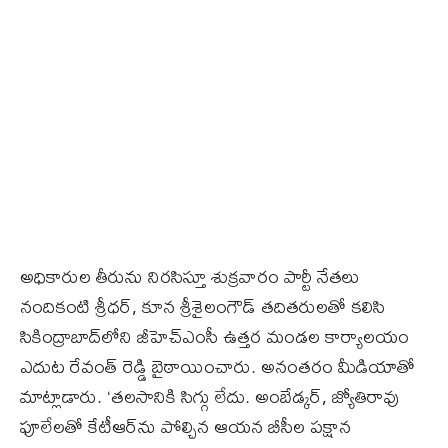
అధికారుల తీరును నిరసిస్తూ శుక్రవారం పార్టీ నేతలు
నందికంటి శ్రీధర్‌, కూన శ్రీశైలంగౌడ్‌ తదితరులతో కలిసి
సికింద్రాబాద్‌లోని జీహెచ్‌ఎంసీ ఉత్తర మండల కార్యాలయం
ఎదుట రేవంత్‌ రెడ్డి బైఠాయించారు. అనంతరం మీడియాతో
మాట్లాడారు. ‘తలసానికి సిగ్గు లేదు. అంబేడ్కర్‌, జ్యోతిరావు
ఫూలేలతో కేటీఆర్‌ను పోల్చిన ఆయన బీసీల పక్షాన