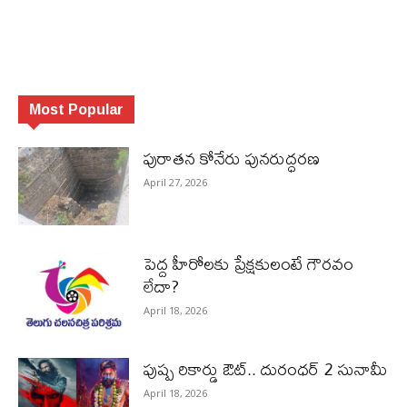
Most Popular
పురాత‌న కోనేరు పున‌రుద్ధ‌ర‌ణ
April 27, 2026
పెద్ద హీరోల‌కు ప్రేక్ష‌కులంటే గౌర‌వం
లేదా?
April 18, 2026
పుష్ప రికార్డు ఔట్‌.. దురంధ‌ర్ 2 సునామీ
April 18, 2026