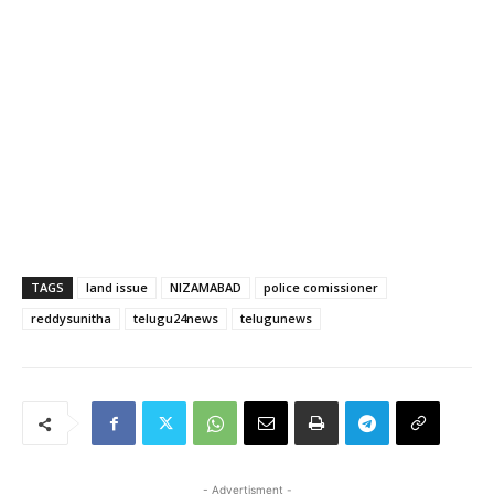
TAGS
land issue
NIZAMABAD
police comissioner
reddysunitha
telugu24news
telugunews
- Advertisment -