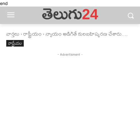
end
వార్తలు
రాష్ట్రీయం
న్యాయం అడిగితే కులబహిష్కరణ చేశారు....
రాష్ట్రీయం
- Advertisment -