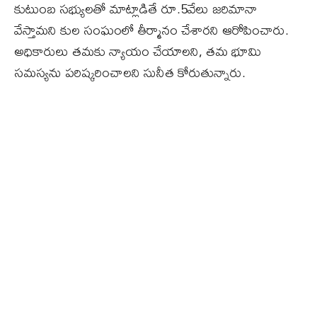
కుటుంబ సభ్యులతో మాట్లాడితే రూ.5వేలు జరిమానా
వేస్తామని కుల సంఘంలో తీర్మానం చేశారని ఆరోపించారు.
అధికారులు తమకు న్యాయం చేయాలని, తమ భూమి
సమస్యను పరిష్కరించాలని సునీత కోరుతున్నారు.