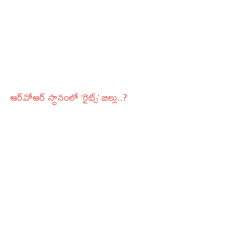
ఆర్‌వోఆర్ స్థానంలో ‘రైట్స్‌’ బిల్లు..?