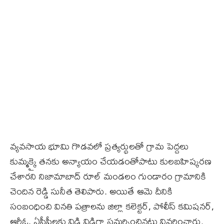
వ్యవసాయ భూమి గొడవలో ప్రత్యర్థులతో గ్రామ పెద్దలు
కుమ్మక్కై తనకు అన్యాయం చేయడంతోపాటు కులబహిష్కరణ
చేశారని నిజామాబాద్‌ రూల్‌ మండలం గుండారం గ్రామానికి
చెందిన రెడ్డి సునీత తెలిపారు. అయితే ఆమె దీనికి
సంబంధించి వినతి పత్రాలను జిల్లా కలెక్టర్‌, పోలీస్‌ కమిషనర్‌,
ఆర్డీఓ, ఏసీపీలకు విడి విడిగా సమర్పించినట్లు వివరించారు.