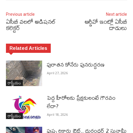
Previous article
Next article
ఏసీబీ వలలో అడిషనల్‌
ఆర్డీవో ఇంట్లో ఏసీబీ
కలెక్టర్‌
దాడులు
Related Articles
పురాత‌న కోనేరు పున‌రుద్ధ‌ర‌ణ
April 27, 2026
రాష్ట్రీయం
పెద్ద హీరోల‌కు ప్రేక్ష‌కులంటే గౌర‌వం
లేదా?
రాష్ట్రీయం
April 18, 2026
పుష్ప రికార్డు ఔట్‌.. దురంధ‌ర్ 2 సునామీ