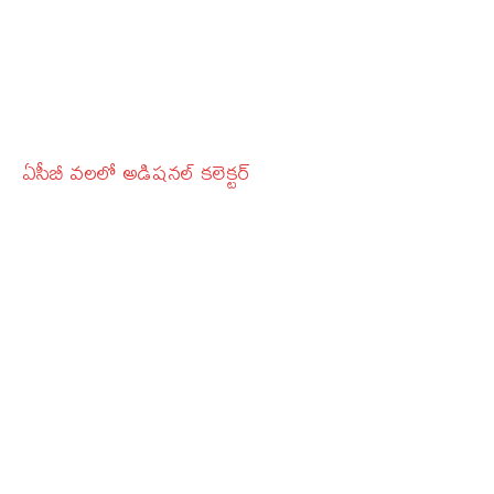
ఏసీబీ వలలో అడిషనల్‌ కలెక్టర్‌