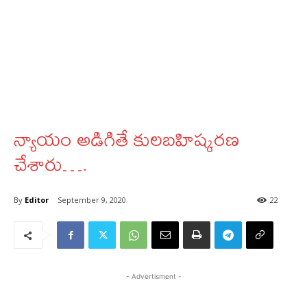
న్యాయం అడిగితే కులబహిష్కరణ
చేశారు….
By
Editor
September 9, 2020
22
- Advertisment -