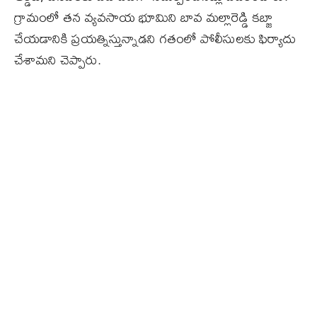
గ్రామంలో తన వ్యవసాయ భూమిని బావ మల్లారెడ్డి కబ్జా
చేయడానికి ప్రయత్నిస్తున్నాడని గతంలో పోలీసులకు ఫిర్యాదు
చేశామని చెప్పారు.