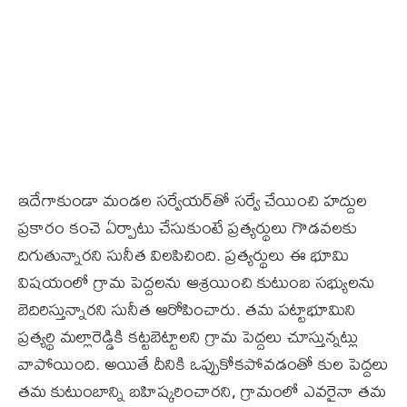
ఇదేగాకుండా మండల సర్వేయర్‌తో సర్వే చేయించి హద్దుల
ప్రకారం కంచె ఏర్పాటు చేసుకుంటే ప్రత్యర్థులు గొడవలకు
దిగుతున్నారని సునీత విలపిచింది. ప్రత్యర్థులు ఈ భూమి
విషయంలో గ్రామ పెద్దలను ఆశ్రయించి కుటుంబ సభ్యులను
బెదిరిస్తున్నారని సునీత ఆరోపించారు. తమ పట్టాభూమిని
ప్రత్యర్థి మల్లారెడ్డికి కట్టబెట్టాలని గ్రామ పెద్దలు చూస్తున్నట్లు
వాపోయింది. అయితే దీనికి ఒప్పుకోకపోవడంతో కుల పెద్దలు
తమ కుటుంబాన్ని బహిష్కరించారని, గ్రామంలో ఎవరైనా తమ