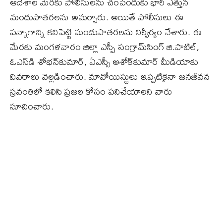
ఆదేశాల మేరకు పోలీసులను చంపేందుకు భారీ ఎత్తున
మందుపాతరలను అమర్చారు. అయితే పోలీసులు ఈ
పన్నాగాన్ని కనిపెట్టి మందుపాతరలను నిర్వీర్యం చేశారు. ఈ
మేరకు మంగళవారం జిల్లా ఎస్పీ సంగ్రామ్‌సింగ్‌ జి.పాటిల్‌,
ఓఎస్‌డి శోభన్‌కుమార్‌, ఏఎస్సీ అశోక్‌కుమార్‌ మీడియాకు
వివరాలు వెల్లడించారు. మావోయిస్టులు ఇప్పటికైనా జనజీవన
స్రవంతిలో కలిసి ప్రజల కోసం పనిచేయాలని వారు
సూచించారు.