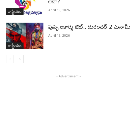
లేదా?
రాష్ట్రీయం
April 18, 2026
పుష్ప రికార్డు ఔట్‌.. దురంధ‌ర్ 2 సునామీ
April 18, 2026
రాష్ట్రీయం
- Advertisment -