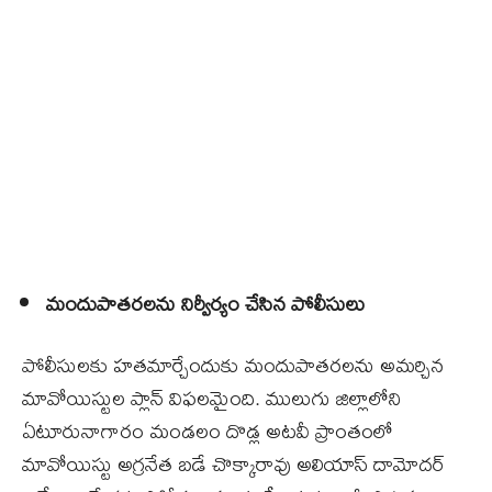
మందుపాతరలను నిర్వీర్యం చేసిన పోలీసులు
పోలీసులకు హతమార్చేందుకు మందుపాతరలను అమర్చిన
మావోయిస్టుల ప్లాన్‌ విఫలమైంది. ములుగు జిల్లాలోని
ఏటూరునాగారం మండలం దొడ్ల అటవీ ప్రాంతంలో
మావోయిస్టు అగ్రనేత బడే చొక్కారావు అలియాస్‌ దామోదర్‌