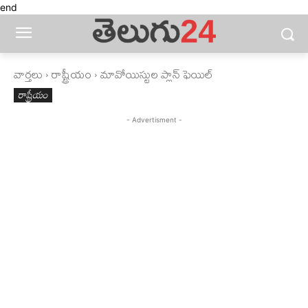
end
వార్తలు
రాష్ట్రీయం
మావోయిస్టుల ప్లాన్‌ ఫెయిల్‌
రాష్ట్రీయం
- Advertisment -