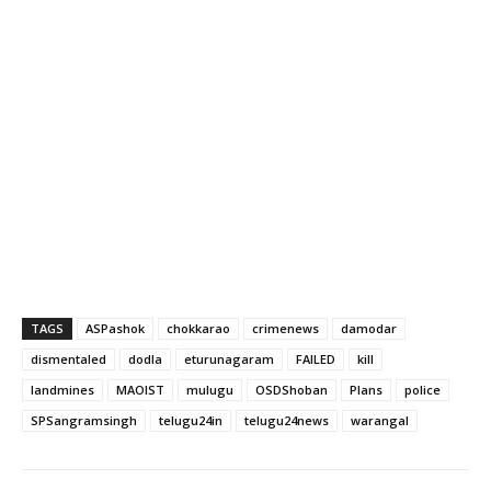
TAGS
ASPashok
chokkarao
crimenews
damodar
dismentaled
dodla
eturunagaram
FAILED
kill
landmines
MAOIST
mulugu
OSDShoban
Plans
police
SPSangramsingh
telugu24in
telugu24news
warangal