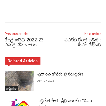
Previous article
Next article
కేంద్ర బడ్జెట్‌ 2022-23
పసలేని కేంద్ర బడ్జెట్‌ :
సమగ్ర సమాచారం
సీఎం కేసీఆర్‌
Related Articles
పురాత‌న కోనేరు పున‌రుద్ధ‌ర‌ణ
April 27, 2026
రాష్ట్రీయం
పెద్ద హీరోల‌కు ప్రేక్ష‌కులంటే గౌర‌వం