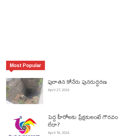
Most Popular
పురాత‌న కోనేరు పున‌రుద్ధ‌ర‌ణ
April 27, 2026
పెద్ద హీరోల‌కు ప్రేక్ష‌కులంటే గౌర‌వం
లేదా?
April 18, 2026