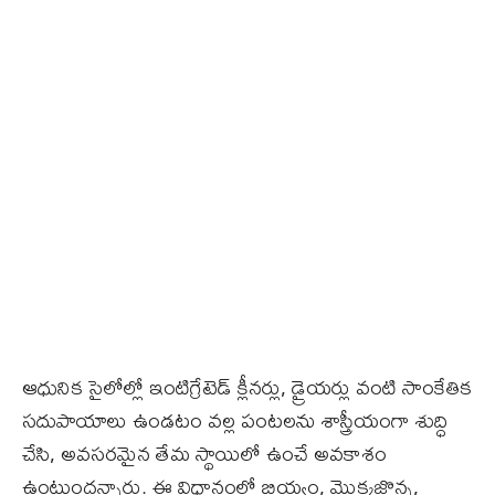
ఆధునిక సైలోల్లో ఇంటిగ్రేటెడ్ క్లీనర్లు, డ్రైయర్లు వంటి సాంకేతిక
సదుపాయాలు ఉండటం వల్ల పంటలను శాస్త్రీయంగా శుద్ధి
చేసి, అవసరమైన తేమ స్థాయిలో ఉంచే అవకాశం
ఉంటుందన్నారు. ఈ విధానంలో బియ్యం, మొక్కజొన్న,