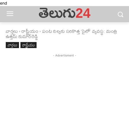
end
వార్తలు
రాష్ట్రీయం
పంట నిల్వకు సరికొత్త ‘సైలో’ వ్యవస్థ: మంత్రి
ఉత్తమ్ కుమార్‌రెడ్డి
వార్తలు
రాష్ట్రీయం
- Advertisment -