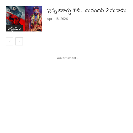
పుష్ప రికార్డు ఔట్‌.. దురంధ‌ర్ 2 సునామీ
April 18, 2026
రాష్ట్రీయం
- Advertisment -