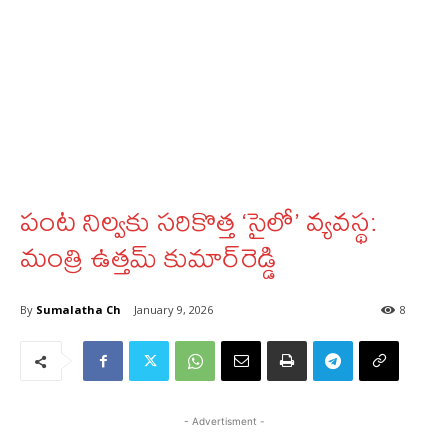
పంట నిల్వకు సరికొత్త ‘సైలో’ వ్యవస్థ:
మంత్రి ఉత్తమ్ కుమార్‌రెడ్డి
By
Sumalatha Ch
January 9, 2026
8
- Advertisment -