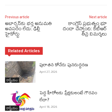
Previous article
Next article
అబార్షన్‌కు భర్త అనుమతి
కాంగ్రెస్‌ ప్రభుత్వం భూ
అవసరం లేదు: ఢిల్లీ
దందా చేస్తోంది: కేటీఆర్‌
హైకోర్టు
తీవ్ర విమర్శలు
Related Articles
పురాత‌న కోనేరు పున‌రుద్ధ‌ర‌ణ
April 27, 2026
రాష్ట్రీయం
పెద్ద హీరోల‌కు ప్రేక్ష‌కులంటే గౌర‌వం
లేదా?
రాష్ట్రీయం
April 18, 2026