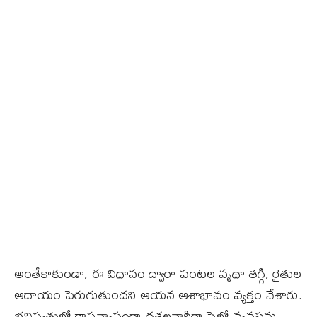
అంతేకాకుండా, ఈ విధానం ద్వారా పంటల వృథా తగ్గి, రైతుల
ఆదాయం పెరుగుతుందని ఆయన ఆశాభావం వ్యక్తం చేశారు.
భవిష్యత్తులో రాష్ట్రవ్యాప్తంగా దశలవారీగా సైలో వ్యవస్థను