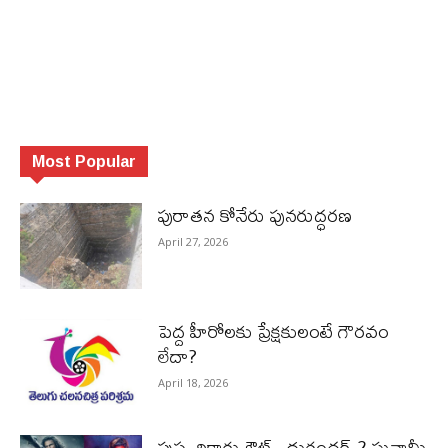
Most Popular
పురాత‌న కోనేరు పున‌రుద్ధ‌ర‌ణ
April 27, 2026
పెద్ద హీరోల‌కు ప్రేక్ష‌కులంటే గౌర‌వం
లేదా?
April 18, 2026
పుష్ప రికార్డు ఔట్‌.. దురంధ‌ర్ 2 సునామీ