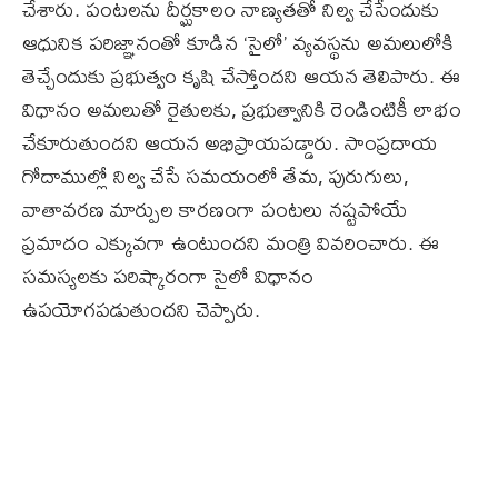
చేశారు. పంటలను దీర్ఘకాలం నాణ్యతతో నిల్వ చేసేందుకు
ఆధునిక పరిజ్ఞానంతో కూడిన ‘సైలో’ వ్యవస్థను అమలులోకి
తెచ్చేందుకు ప్రభుత్వం కృషి చేస్తోందని ఆయన తెలిపారు. ఈ
విధానం అమలుతో రైతులకు, ప్రభుత్వానికి రెండింటికీ లాభం
చేకూరుతుందని ఆయన అభిప్రాయపడ్డారు. సాంప్రదాయ
గోదాముల్లో నిల్వ చేసే సమయంలో తేమ, పురుగులు,
వాతావరణ మార్పుల కారణంగా పంటలు నష్టపోయే
ప్రమాదం ఎక్కువగా ఉంటుందని మంత్రి వివరించారు. ఈ
సమస్యలకు పరిష్కారంగా సైలో విధానం
ఉపయోగపడుతుందని చెప్పారు.