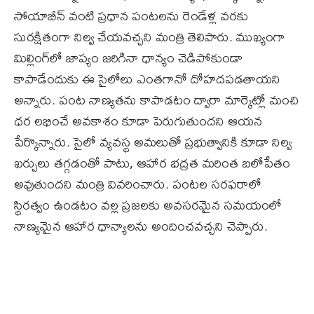
సోయాబీన్ వంటి ప్రధాన పంటలను రెండేళ్ల వరకు
సురక్షితంగా నిల్వ చేయవచ్చని మంత్రి తెలిపారు. ముఖ్యంగా
మిల్లింగ్‌లో జాప్యం జరిగినా ధాన్యం చెడిపోకుండా
కాపాడేందుకు ఈ సైలోలు ఎంతగానో దోహదపడతాయని
అన్నారు. పంట నాణ్యతను కాపాడటం ద్వారా మార్కెట్లో మంచి
ధర లభించే అవకాశం కూడా పెరుగుతుందని ఆయన
పేర్కొన్నారు. సైలో వ్యవస్థ అమలుతో ప్రభుత్వానికి కూడా నిల్వ
ఖర్చులు తగ్గడంతో పాటు, ఆహార భద్రత మరింత బలోపేతం
అవుతుందని మంత్రి వివరించారు. పంటల సరఫరాలో
స్థిరత్వం ఉండటం వల్ల ప్రజలకు అవసరమైన సమయంలో
నాణ్యమైన ఆహార ధాన్యాలను అందించవచ్చని చెప్పారు.