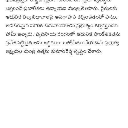
విస్తరించే ప్రణాళికలు ఉన్నాయని మంత్రి తెలిపారు. రైతులకు
ఆధునిక నిల్వ విధానాలపై అవగాహన కల్పించడంతో పాటు,
అవసరమైన మౌలిక సదుపాయాలను ప్రభుత్వం కల్పిస్తుందని
హామీ ఇచ్చారు. వ్యవసాయ రంగంలో ఆధునిక సాంకేతికతను
ప్రవేశపెట్టి రైతులను ఆర్థికంగా బలోపేతం చేయడమే ప్రభుత్వ
లక్ష్యమని మంత్రి ఉత్తమ్ కుమార్‌రెడ్డి స్పష్టం చేశారు.