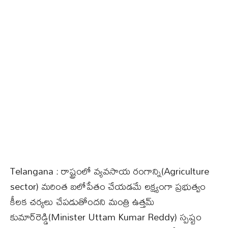
Telangana : రాష్ట్రంలో వ్యవసాయ రంగాన్ని(Agriculture
sector) మరింత బలోపేతం చేయడమే లక్ష్యంగా ప్రభుత్వం
కీలక చర్యలు చేపడుతోందని మంత్రి ఉత్తమ్
కుమార్‌రెడ్డి(Minister Uttam Kumar Reddy) స్పష్టం