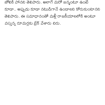
జోలికి పోనని తెలిపారు. అలాగే మరో జన్మంటూ ఉంటే
కూడా.. అప్పుడు కూడా నటుడిగానే ఉండాలని కోరుకుంటానని
తెలిపారు. ఈ సమాధానంతో మళ్లీ రాజకీయాలలోకి అంటూ
వస్తున్న రూమర్లకు బ్రేక్‌ వేశారు చిరు.