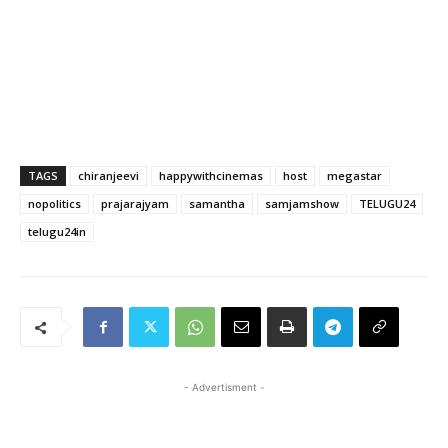
TAGS
chiranjeevi
happywithcinemas
host
megastar
nopolitics
prajarajyam
samantha
samjamshow
TELUGU24
telugu24in
- Advertisment -