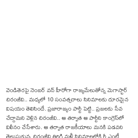
వెండితెరపై నెంబర్‌ వన్‌ హీరోగా రాజ్యమేలుతోన్న మెగాస్టార్‌
చిరంజీవి.. మధ్యలో 10 సంవత్సరాలు సినిమాలకు దూరమైన
విషయం తెలిసిందే. ప్రజారాజ్యం పార్టీ పెట్టి.. ప్రజలకు సేవ
చేద్దామని వెళ్లిన చిరంజీవి.. ఆ తర్వాత ఆ పార్టీని కాంగ్రెస్‌లో
విలీనం చేసేశారు. ఆ తర్వాత రాజకీయాలు మనకి పడవని
తెలుసుకున్న చిరంజీవి తిరిగి మళ్లీ సినిమాలలోకి రీ ఎంట్రీ