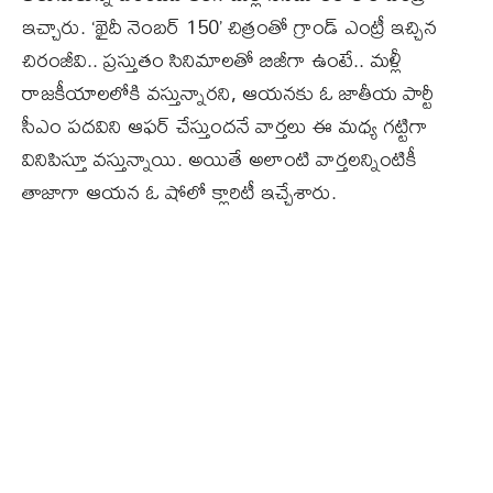
ఇచ్చారు. ‘ఖైదీ నెంబర్‌ 150’ చిత్రంతో గ్రాండ్‌ ఎంట్రీ ఇచ్చిన
చిరంజీవి.. ప్రస్తుతం సినిమాలతో బిజీగా ఉంటే.. మళ్లీ
రాజకీయాలలోకి వస్తున్నారని, ఆయనకు ఓ జాతీయ పార్టీ
సీఎం పదవిని ఆఫర్‌ చేస్తుందనే వార్తలు ఈ మధ్య గట్టిగా
వినిపిస్తూ వస్తున్నాయి. అయితే అలాంటి వార్తలన్నింటికీ
తాజాగా ఆయన ఓ షోలో క్లారిటీ ఇచ్చేశారు.