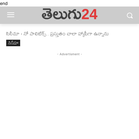
end
సినీమా
నో పాలిటిక్స్.. ప్రస్తుతం చాలా హ్యాపీగా ఉన్నాను
సినీమా
- Advertisment -