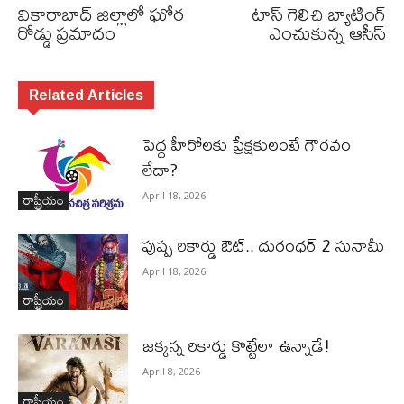
వికారాబాద్‌ జిల్లాలో ఘోర
టాస్‌ గెలిచి బ్యాటింగ్
రోడ్డు ప్రమాదం
ఎంచుకున్న ఆసీస్‌
Related Articles
పెద్ద హీరోల‌కు ప్రేక్ష‌కులంటే గౌర‌వం
లేదా?
రాష్ట్రీయం
April 18, 2026
పుష్ప రికార్డు ఔట్‌.. దురంధ‌ర్ 2 సునామీ
April 18, 2026
రాష్ట్రీయం
జ‌క్క‌న్న రికార్డు కొట్టేలా ఉన్నాడే!
April 8, 2026
రాష్ట్రీయం