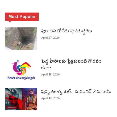
Most Popular
పురాత‌న కోనేరు పున‌రుద్ధ‌ర‌ణ
April 27, 2026
పెద్ద హీరోల‌కు ప్రేక్ష‌కులంటే గౌర‌వం
లేదా?
April 18, 2026
పుష్ప రికార్డు ఔట్‌.. దురంధ‌ర్ 2 సునామీ
April 18, 2026