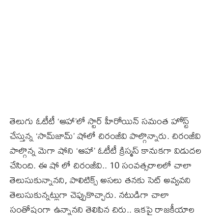
తెలుగు ఓటీటీ ‘ఆహా’లో స్టార్‌ హీరోయిన్‌ సమంత హోస్ట్
చేస్తున్న ‘సామ్‌జామ్‌’ షోలో చిరంజీవి పాల్గొన్నారు. చిరంజీవి
పాల్గొన్న మెగా షోని ‘ఆహా’ ఓటీటీ క్రిస్మస్‌ కానుకగా విడుదల
చేసింది. ఈ షో లో చిరంజీవి.. 10 సంవత్సరాలలో చాలా
తెలుసుకున్నానని, పాలిటిక్స్‌ అసలు తనకు సెట్‌ అవ్వవని
తెలుసుకున్నట్లుగా చెప్పుకొచ్చారు. నటుడిగా చాలా
సంతోషంగా ఉన్నానని తెలిపిన చిరు.. ఇకపై రాజకీయాల