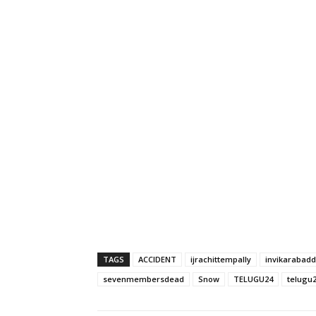
TAGS
ACCIDENT
ijrachittempally
invikarabadd
sevenmembersdead
Snow
TELUGU24
telugu2