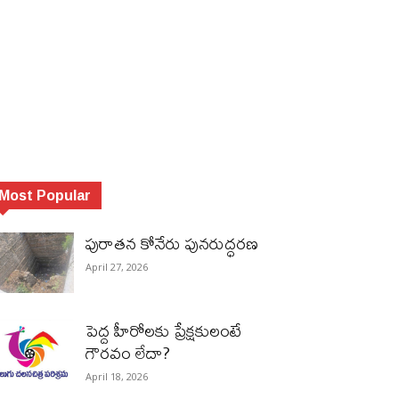
Most Popular
పురాత‌న కోనేరు పున‌రుద్ధ‌ర‌ణ
April 27, 2026
పెద్ద హీరోల‌కు ప్రేక్ష‌కులంటే
గౌర‌వం లేదా?
April 18, 2026