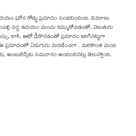
ం ఉదయం ఘోర రోడ్డు ప్రమాదం సంభవించింది. వివరాలు
ట్టంపల్లి వద్ద ఉదయం మంచు కమ్ముకోవడంతో, వెలుతురు
 బస్సు, లారీ, ఆటో ఢీకొనడంతో ప్రమాదం జరిగినట్టుగా
ఉంది. ఈ ప్రమాదంలో ఏడుగురు మరణించగా.. మరికొంత మంది
ు, అంబులెన్స్‌కు సమచారం అందించినట్లు తెలుస్తోంది.