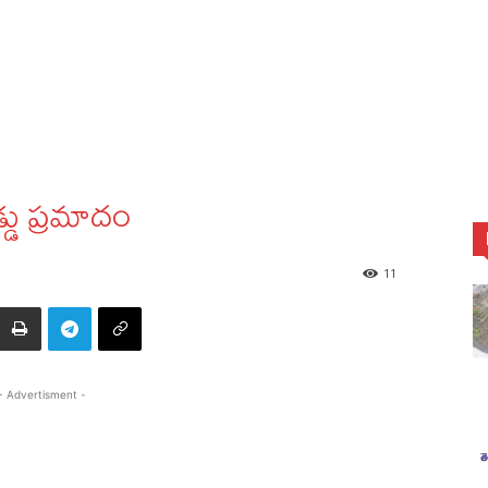
్డు ప్రమాదం
11
- Advertisment -