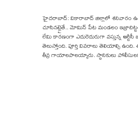
హైదరాబాద్‌: వికారాబాద్ జిల్లాలో శనివార
చూసినట్లైతే.. మోమిన్ పేట మండలం ఇజ్రాచి
లేమి కారణంగా ఎదురెదురుగా వస్తున్న ఆర్టీసీ
తెలుస్తోంది. పూర్తి వివరాలు తెలియాల్సి 
తీవ్ర గాయాలపాలయ్యారు. స్థానికులు పోలీసులక