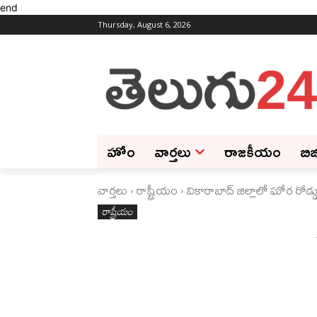
end
Thursday, August 6, 2026
హోం
వార్తలు
రాజకీయం
బిజ
వార్తలు
రాష్ట్రీయం
వికారాబాద్‌ జిల్లాలో ఘోర రోడ్
రాష్ట్రీయం