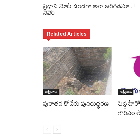
ప్రధాని మోదీ ఉండగా అలా జరగడమా..!
నెవెర్‌
Related Articles
రాష్ట్రీయం
రాష్ట్రీయం
పురాత‌న కోనేరు పున‌రుద్ధ‌ర‌ణ
పెద్ద హీరో
గౌర‌వం 