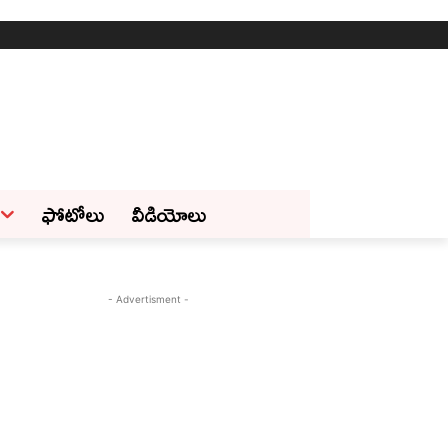
ఫోటోలు
వీడియోలు
- Advertisment -