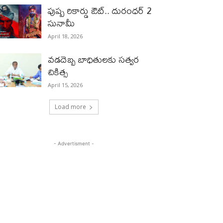
పుష్ప రికార్డు ఔట్‌.. దురంధ‌ర్ 2
సునామీ
April 18, 2026
వడదెబ్బ బాధితులకు సత్వర
చికిత్స
April 15, 2026
Load more
- Advertisment -