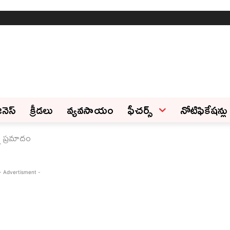
ినెస్‌
క్రీడలు
వ్యవసాయం
ఫీచ‌ర్స్ ‌
నోటిఫికేషన్లు
డు ప్రమాదం
- Advertisment -