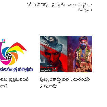
నో పాలిటిక్స్.. ప్రస్తుతం చాలా హ్యాపీగా
ఉన్నాను
రాష్ట్రీయం
ల‌కు ప్రేక్ష‌కులంటే
పుష్ప రికార్డు ఔట్‌.. దురంధ‌ర్
లేదా?
2 సునామీ