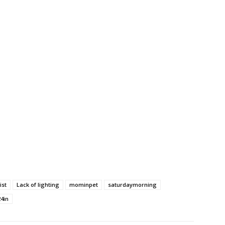
ist
Lack of lighting
mominpet
saturdaymorning
4in