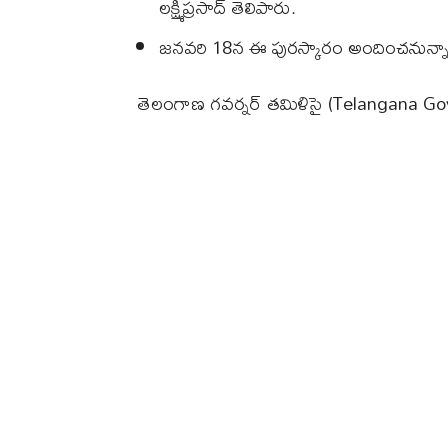
లక్ష్మీప్రసాద్ తెలిపారు.
జనవరి 18న ఈ పురస్కారం అందించనున్నా
తెలంగాణ గవర్నర్ తమిళిసై (Telangana Gover