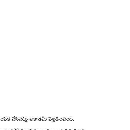
పిక చేసినట్లు అకాడమీ వెల్లడించింది.