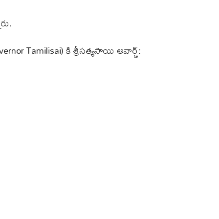
రు.
nor Tamilisai) కి శ్రీసత్యసాయి అవార్డ్: