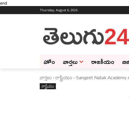
end
Thursday, August 6, 2026
హోం
వార్తలు
రాజకీయం
బిజ
వార్తలు
రాష్ట్రీయం
Sangeet Natak Academy 
రాష్ట్రీయం