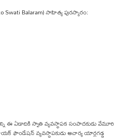
to Swati Balaram) సాహిత్య పురస్కారం:
్ని ఈ ఏడాదికి స్వాతి వ్యవస్థాపక సంపాదకుడు వేమూరి
ాయక్ ఫౌండేషన్ వ్యవస్థాపకుడు ఆచార్య యార్లగడ్డ