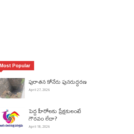
Most Popular
పురాత‌న కోనేరు పున‌రుద్ధ‌ర‌ణ
April 27, 2026
పెద్ద హీరోల‌కు ప్రేక్ష‌కులంటే
గౌర‌వం లేదా?
April 18, 2026