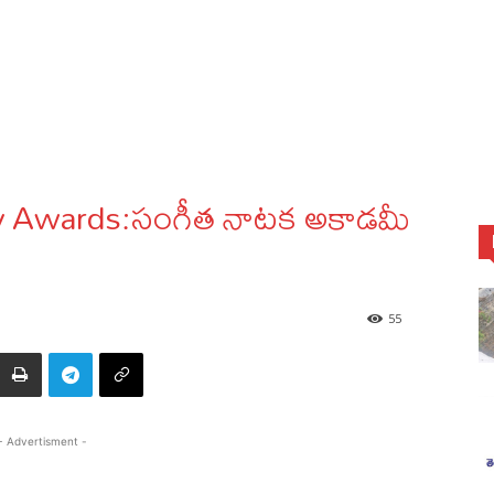
y Awards:సంగీత నాటక అకాడమీ
55
- Advertisment -