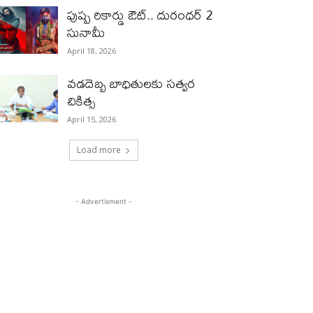
పుష్ప రికార్డు ఔట్‌.. దురంధ‌ర్ 2
సునామీ
April 18, 2026
వడదెబ్బ బాధితులకు సత్వర
చికిత్స
April 15, 2026
Load more
- Advertisment -