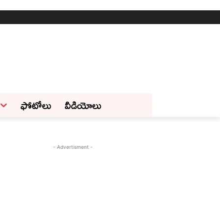
ఫోటోలు
వీడియోలు
- Advertisment -