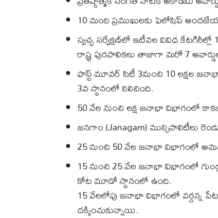
ప్రతిష్ఠాత్మక సంగీత నాటక అకాడమీ అవార
10 మంది ప్రముఖులకు ఫెలోషిప్ అందజేయను
స్వచ్ఛ సర్వేక్షణ్‌లో ఇటీవల వివిధ కేటగిరీ
రాష్ర్ట పురపాలికలు తాజాగా మరో 7 అవార్
ఫాస్ట్ మూవర్ సిటీ 3నుంచి 10 లక్షల జ
3వ స్థానంలో నిలిచింది.
50 వేల నుంచి లక్ష జనాభా విభాగంలో కా
జనగాం (Janagam) మున్సిపాలిటీలు రెండు,
25 నుంచి 50 వేల జనాభా విభాగంలో అమ
15 నుంచి 25 వేల జనాభా విభాగంలో గుండ్
కోట మూడో స్థానంలో ఉంది.
15 వేలలోపు జనాభా విభాగంలో వర్దన్న పే
దక్కించుకున్నాయి.