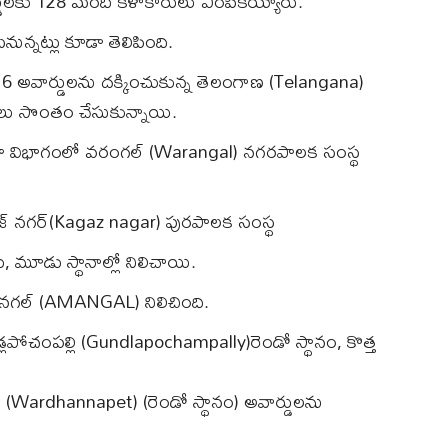
్డులకు 128 మంది కళాకారులు ఎంపికయ్యారు.
న్నట్లు కూడా తెలిపింది.
ల్లో 16 అవార్డులను దక్కించుకున్న తెలంగాణ (Telangana)
డులు సొంతం చేసుకున్నాయి.
నాభా విభాగంలో వరంగల్ (Warangal) నగరపాలక సంస్థ
కజ్ నగర్(Kagaz nagar) పురపాలక సంస్థ
 మూడు స్థానాల్లో నిలిచాయి.
నగల్ (AMANGAL) నిలిచింది.
లపోచంపల్లి (Gundlapochampally)రెండో స్థానం, కొత్త
ట (Wardhannapet) (రెండో స్థానం) అవార్డులను