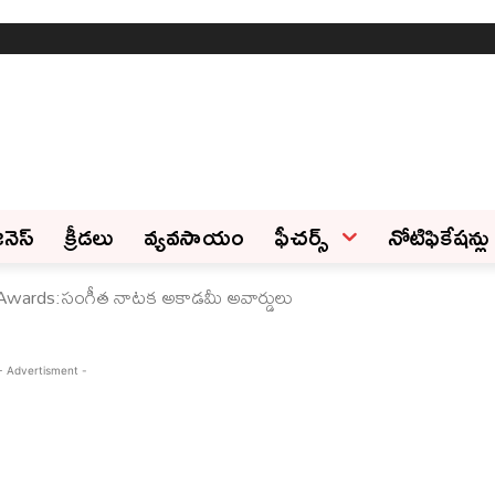
ినెస్‌
క్రీడలు
వ్యవసాయం
ఫీచ‌ర్స్ ‌
నోటిఫికేషన్లు
Awards:సంగీత నాటక అకాడమీ అవార్డులు
- Advertisment -