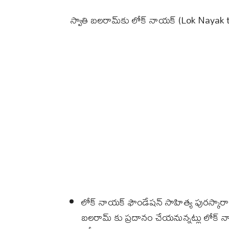
స్వాతి బలరామ్‌కు లోక్ నాయక్ (Lok Nayak 
లోక్ నాయక్ ఫౌండేషన్ సాహిత్య పురస్కారాన
బలరామ్ కు ప్రదానం చేయనున్నట్లు లోక్ న