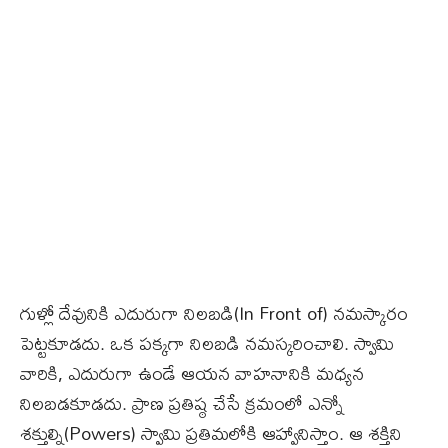
గుళ్లో దేవునికి ఎదురుగా నిలబడి(In Front of) నమస్కారం
పెట్టకూడదు. ఒక పక్కగా నిలబడి నమస్కరించాలి. స్వామి
వారికి, ఎదురుగా ఉండే ఆయన వాహనానికి మధ్యన
నిలబడకూడదు. ప్రాణ ప్రతిష్ఠ చేసే క్రమంలో ఎన్నో
శక్తుల్ని(Powers) స్వామి ప్రతిమలోకి ఆహ్వానిస్తాం. ఆ శక్తిని