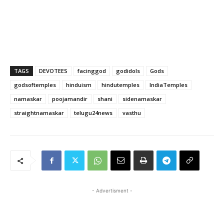
TAGS
DEVOTEES
facinggod
godidols
Gods
godsoftemples
hinduism
hindutemples
IndiaTemples
namaskar
poojamandir
shani
sidenamaskar
straightnamaskar
telugu24news
vasthu
- Advertisment -