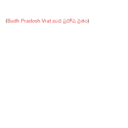
(
Budh Pradosh Vrat:బుధ ప్రదోష వ్రతం
)