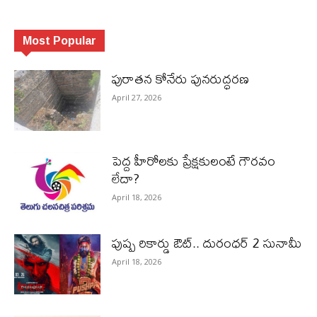
Most Popular
పురాత‌న కోనేరు పున‌రుద్ధ‌ర‌ణ
April 27, 2026
పెద్ద హీరోల‌కు ప్రేక్ష‌కులంటే గౌర‌వం
లేదా?
April 18, 2026
పుష్ప రికార్డు ఔట్‌.. దురంధ‌ర్ 2 సునామీ
April 18, 2026