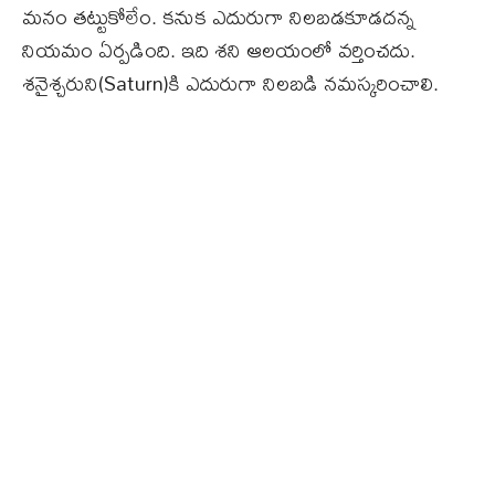
మనం తట్టుకోలేం. కనుక ఎదురుగా నిలబడకూడదన్న
నియమం ఏర్పడింది. ఇది శని ఆలయంలో వర్తించదు.
శనైశ్చరుని(Saturn)కి ఎదురుగా నిలబడి నమస్కరించాలి.