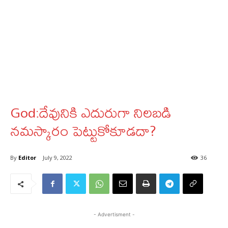
God:దేవునికి ఎదురుగా నిలబడి
నమస్కారం పెట్టుకోకూడదా?
By
Editor
July 9, 2022
36
- Advertisment -