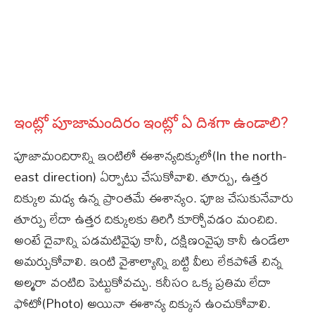
ఇంట్లో పూజామందిరం ఇంట్లో ఏ దిశగా ఉండాలి?
పూజామందిరాన్ని ఇంటిలో ఈశాన్యదిక్కులో(In the north-
east direction) ఏర్పాటు చేసుకోవాలి. తూర్పు, ఉత్తర
దిక్కుల మధ్య ఉన్న ప్రాంతమే ఈశాన్యం. పూజ చేసుకునేవారు
తూర్పు లేదా ఉత్తర దిక్కులకు తిరిగి కూర్చోవడం మంచిది.
అంటే దైవాన్ని పడమటివైపు కానీ, దక్షిణంవైపు కానీ ఉండేలా
అమర్చుకోవాలి. ఇంటి వైశాల్యాన్ని బట్టి వీలు లేకపోతే చిన్న
అల్మరా వంటిది పెట్టుకోవచ్చు. కనీసం ఒక్క ప్రతిమ లేదా
ఫోటో(Photo) అయినా ఈశాన్య దిక్కున ఉంచుకోవాలి.