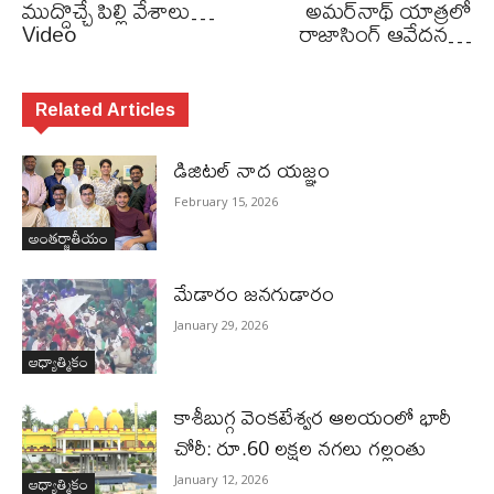
ముద్దొచ్చే పిల్లి వేశాలు…
అమర్‌నాథ్ యాత్రలో
Video
రాజాసింగ్ ఆవేదన…
Related Articles
డిజిటల్ నాద యజ్ఞం
February 15, 2026
అంతర్జాతీయం
మేడారం జనగుడారం
January 29, 2026
ఆధ్యాత్మికం
కాశీబుగ్గ వెంకటేశ్వర ఆలయంలో భారీ
చోరీ: రూ.60 లక్షల నగలు గల్లంతు
ఆధ్యాత్మికం
January 12, 2026