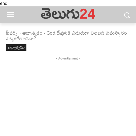
end
ఫీచ‌ర్స్ ‌
ఆధ్యాత్మికం
God:దేవునికి ఎదురుగా నిలబడి నమస్కారం
పెట్టుకోకూడదా?
ఆధ్యాత్మికం
- Advertisment -