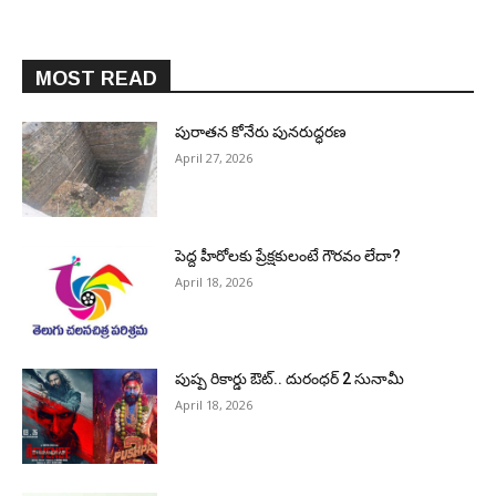
MOST READ
పురాత‌న కోనేరు పున‌రుద్ధ‌ర‌ణ
April 27, 2026
పెద్ద హీరోల‌కు ప్రేక్ష‌కులంటే గౌర‌వం లేదా?
April 18, 2026
పుష్ప రికార్డు ఔట్‌.. దురంధ‌ర్ 2 సునామీ
April 18, 2026