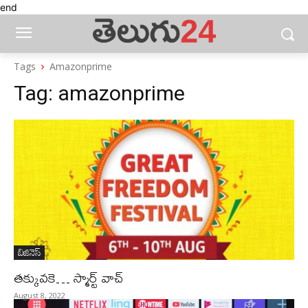
end
Tags
Amazonprime
Tag:
amazonprime
బిజినెస్‌
తక్కువకె… స్మార్ట్ వాచ్‌
August 8, 2022