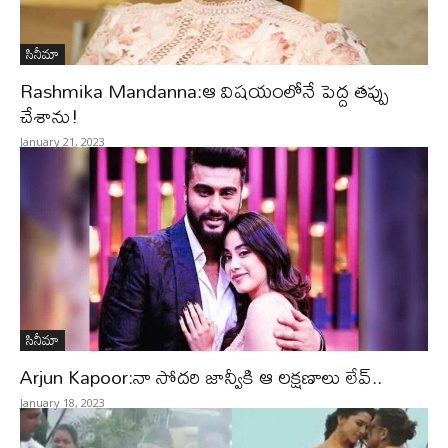
సినీమా
Rashmika Mandanna:ఆ విషయంలోనే పెద్ద తప్పు
చేశాను!
January 21, 2023
సినీమా
Arjun Kapoor:నా సోదరి జాన్వీకి ఆ లక్షణాలు లేవ్..
January 18, 2023