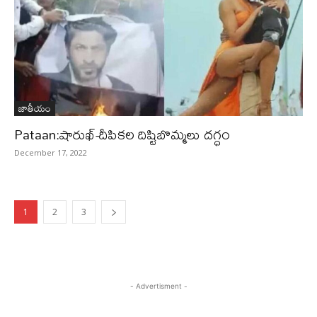
జాతీయం
Pataan:షారుఖ్-దీపికల దిష్టిబొమ్మలు దగ్ధం
December 17, 2022
1
2
3
- Advertisment -