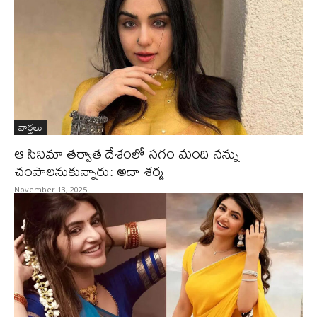
వార్తలు
ఆ సినిమా తర్వాత దేశంలో సగం మంది నన్ను
చంపాలనుకున్నారు: అదా శర్మ
November 13, 2025