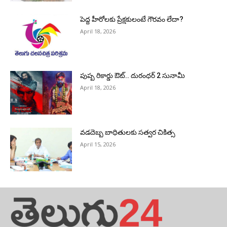
పెద్ద హీరోల‌కు ప్రేక్ష‌కులంటే గౌర‌వం లేదా?
April 18, 2026
పుష్ప రికార్డు ఔట్‌.. దురంధ‌ర్ 2 సునామీ
April 18, 2026
వడదెబ్బ బాధితులకు సత్వర చికిత్స
April 15, 2026