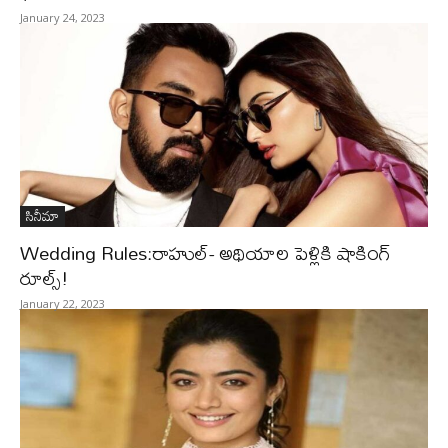
January 24, 2023
సినీమా
Wedding Rules:రాహుల్- అథియాల పెళ్లికి షాకింగ్
రూల్స్!
January 22, 2023