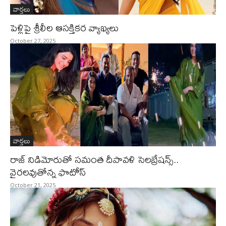
వార్తలు
పెళ్లిపై శ్రీలీల ఆసక్తికర వ్యాఖ్యలు
October 27, 2025
వార్తలు
రాజ్‌ నిడిమోరుతో సమంత దీపావళి సెలబ్రేషన్స్‌..
వైరలవుతోన్న ఫొటోస్‌
October 21, 2025