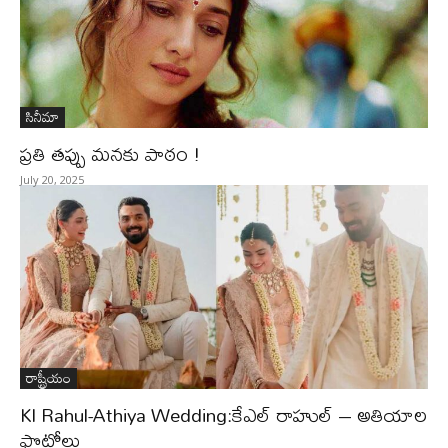
సినీమా
ప్రతి తప్పు మనకు పాఠం !
July 20, 2025
రాష్ట్రీయం
Kl Rahul-Athiya Wedding:కేఎల్ రాహుల్ – అతియాల
ఫొటోలు