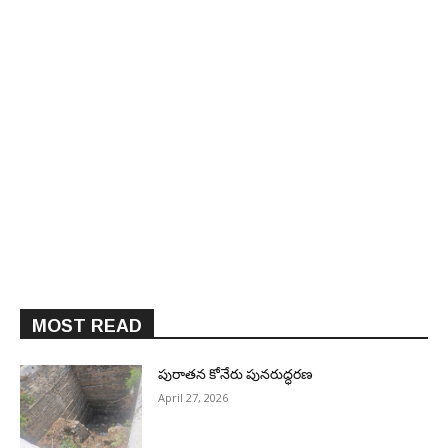
MOST READ
పురాత‌న కోనేరు పున‌రుద్ధ‌ర‌ణ
April 27, 2026