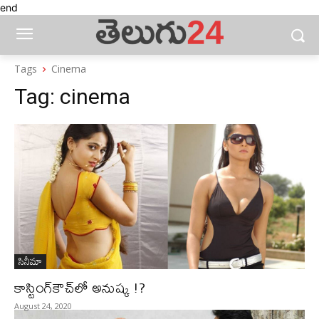
end
Tags
Cinema
Tag:
cinema
సినీమా
కాస్టింగ్‌కౌచ్‌లో అనుష్క !?
August 24, 2020