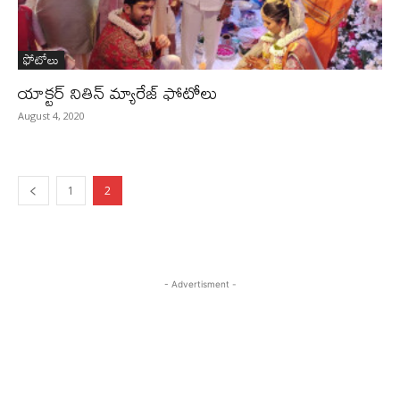
ఫోటోలు
యాక్టర్‌ నితిన్‌ మ్యారేజ్‌ ఫోటోలు
August 4, 2020
1
2
- Advertisment -