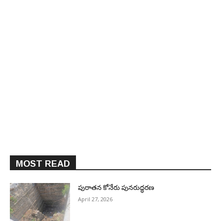
MOST READ
పురాత‌న కోనేరు పున‌రుద్ధ‌ర‌ణ
April 27, 2026