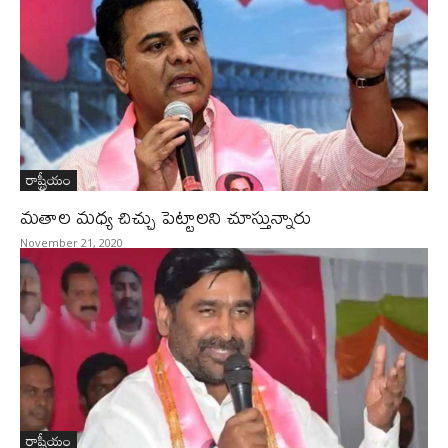
రాష్ట్రీయం
మతాల మధ్య చిచ్చు పెట్టాలని చూస్తున్నారు
November 21, 2020
రాష్ట్రీయం