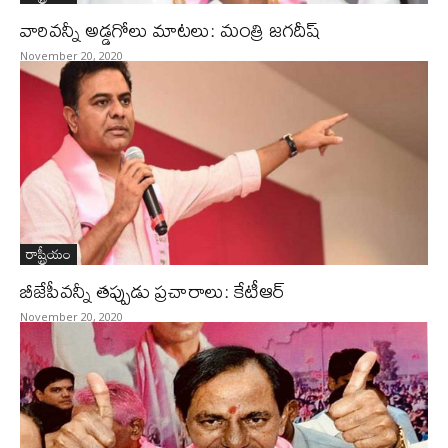
వారివన్నీ అడ్డగోలు మాటలు: మంత్రి జగదీష్‌
November 20, 2020
రాష్ట్రీయం
బీజేపీవన్నీ తప్పుడు ప్రచారాలు: కేటీఆర్‌
November 20, 2020