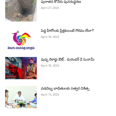
పురాత‌న కోనేరు పున‌రుద్ధ‌ర‌ణ
April 27, 2026
పెద్ద హీరోల‌కు ప్రేక్ష‌కులంటే గౌర‌వం లేదా?
April 18, 2026
పుష్ప రికార్డు ఔట్‌.. దురంధ‌ర్ 2 సునామీ
April 18, 2026
వడదెబ్బ బాధితులకు సత్వర చికిత్స
April 15, 2026