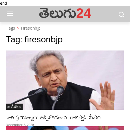
end
Tags
Firesonbjp
Tag:
firesonbjp
జాతీయం
వారి ప్రయత్నాలు తిప్పికొడతాం: రాజస్తాన్‌ సీఎం
December 5, 2020