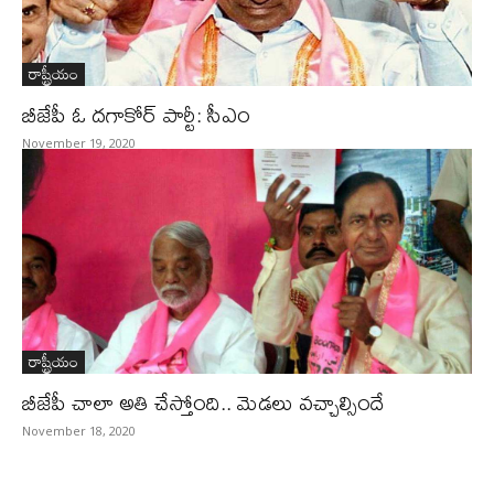
రాష్ట్రీయం
బీజేపీ ఓ దగాకోర్‌ పార్టీ: సీఎం
November 19, 2020
రాష్ట్రీయం
బీజేపీ చాలా అతి చేస్తోంది.. మెడలు వచ్చాల్సిందే
November 18, 2020