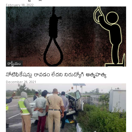
February 18, 2022
రాష్ట్రీయం
నోటిఫికేషన్లు రావడం లేదని నిరుద్యోగి ఆత్మహత్య
December 28, 2021