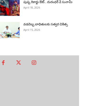
పుష్ప రికార్డు ఔట్‌.. దురంధ‌ర్ 2 సునామీ
April 18, 2026
వడదెబ్బ బాధితులకు సత్వర చికిత్స
April 15, 2026