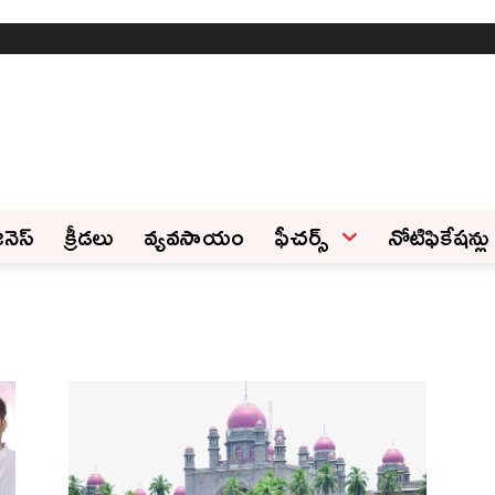
ినెస్‌
క్రీడలు
వ్యవసాయం
ఫీచ‌ర్స్ ‌
నోటిఫికేషన్లు