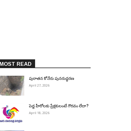
MOST READ
పురాత‌న కోనేరు పున‌రుద్ధ‌ర‌ణ
April 27, 2026
పెద్ద హీరోల‌కు ప్రేక్ష‌కులంటే గౌర‌వం లేదా?
April 18, 2026