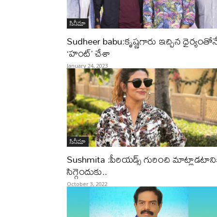
సినీమా
Sudheer babu:కృష్ణగారు ఇచ్చిన ధైర్యంతోన
‘హంట్’ చేశా
January 24, 2023
సినీమా
Sushmita :పీరియడ్స్ గురించి మాట్లాడటాని
సిగ్గెందుకు..
October 3, 2022