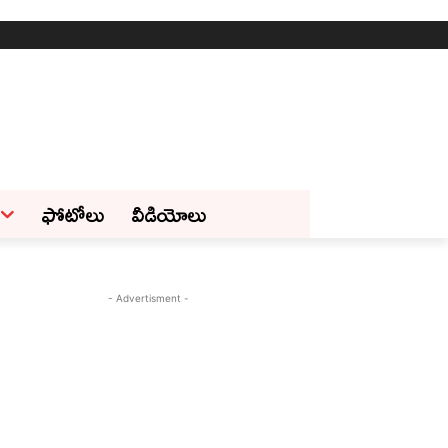
ఫోటోలు
వీడియోలు
- Advertisment -