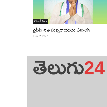
రాజకీయం
వైసీపీ నేత సుబ్బరాయుడు సస్పెండ్‌
June 2, 2022