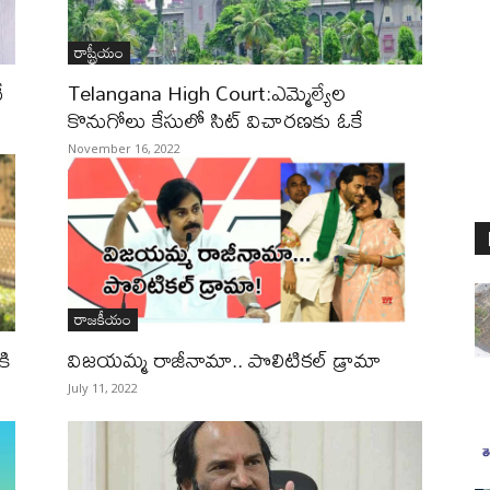
రాష్ట్రీయం
ే
Telangana High Court:ఎమ్మెల్యేల
కొనుగోలు కేసులో సిట్ విచారణకు ఓకే
November 16, 2022
రాజకీయం
కి
విజయమ్మ రాజీనామా.. పొలిటికల్‌ డ్రామా
July 11, 2022