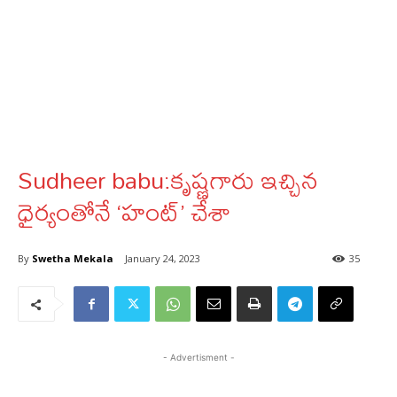
Sudheer babu:కృష్ణగారు ఇచ్చిన
ధైర్యంతోనే ‘హంట్’ చేశా
By
Swetha Mekala
January 24, 2023
35
- Advertisment -