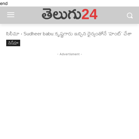
end
సినీమా
Sudheer babu:కృష్ణగారు ఇచ్చిన ధైర్యంతోనే ‘హంట్’ చేశా
సినీమా
- Advertisment -