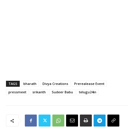
TAGS
bharath
Divya Creations
Prerealease Event
pressmeet
srikanth
Sudeer Babu
telugu24in