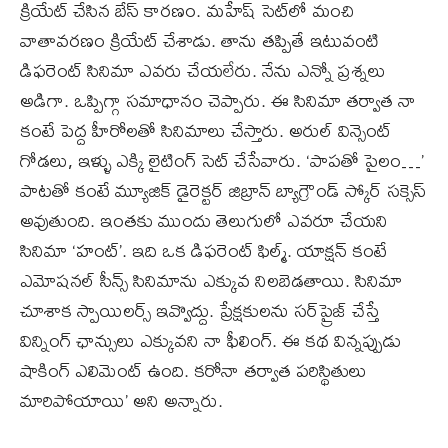
క్రియేట్ చేసిన బేస్ కారణం. మహేష్ సెట్‌లో మంచి
వాతావరణం క్రియేట్ చేశాడు. తాను తప్పితే ఇటువంటి
డిఫరెంట్ సినిమా ఎవరు చేయలేరు. నేను ఎన్నో ప్రశ్నలు
అడిగా. ఒప్పిగ్గా సమాధానం చెప్పారు. ఈ సినిమా తర్వాత నా
కంటే పెద్ద హీరోలతో సినిమాలు చేస్తారు. అరుల్ విన్సెంట్
గోడలు, ఇళ్ళు ఎక్కి లైటింగ్ సెట్ చేసేవారు. ‘పాపతో పైలం…’
పాటతో కంటే మ్యూజిక్ డైరెక్టర్ జిబ్రాన్ బ్యాగ్రౌండ్ స్కోర్ సక్సెస్
అవుతుంది. ఇంతకు ముందు తెలుగులో ఎవరూ చేయని
సినిమా ‘హంట్’. ఇది ఒక డిఫరెంట్ ఫిల్మ్. యాక్షన్ కంటే
ఎమోషనల్ సీన్స్ సినిమాను ఎక్కువ నిలబెడతాయి. సినిమా
చూశాక స్పాయిలర్స్ ఇవ్వొద్దు. ప్రేక్షకులను సర్‌ప్రైజ్ చేస్తే
విన్నింగ్ ఛాన్సులు ఎక్కువని నా ఫీలింగ్. ఈ కథ విన్నప్పుడు
షాకింగ్ ఎలిమెంట్ ఉంది. కరోనా తర్వాత పరిస్థితులు
మారిపోయాయి’ అని అన్నారు.