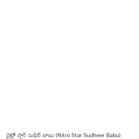
నైట్రో స్టార్ సుధీర్ బాబు (Nitro Star Sudheer Babu)