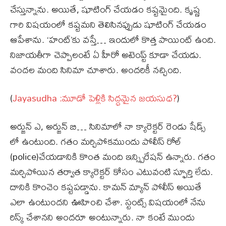
చేస్తున్నాను. అయితే, షూటింగ్ చేయడం కష్టమైంది. కృష్ణ
గారి విషయంలో కష్టమని తెలిసినప్పుడు షూటింగ్ చేయడం
ఆపేశాను. ‘హంట్’కు వస్తే… ఇందులో కొత్త పాయింట్ ఉంది.
నిజాయతీగా చెప్పాలంటే ఏ హీరో అటెంప్ట్ కూడా చేయడు.
వందల మంది సినిమా చూశారు. అందరికీ నచ్చింది.
(
Jayasudha :మూడో పెళ్లికి సిద్ధమైన జయసుధ?
)
అర్జున్ ఎ, అర్జున్ బి… సినిమాలో నా క్యారెక్టర్ రెండు షేడ్స్
లో ఉంటుంది. గతం మర్చిపోకముందు పోలీస్ రోల్
(police)చేయడానికి కొంత మంది ఇన్స్పిరేషన్ ఉన్నారు. గతం
మర్చిపోయిన తర్వాత క్యారెక్టర్ కోసం ఎటువంటి స్ఫూర్తి లేదు.
దానికి కొంచెం కష్టపడ్డాను. కామన్ మ్యాన్ పోలీస్ అయితే
ఎలా ఉంటుందని ఊహించి చేశా. స్టంట్స్ విషయంలో నేను
రిస్క్ చేశానని అందరూ అంటున్నారు. నా కంటే ముందు