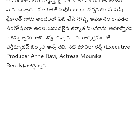
ఆదరణతో వారు నిర్మిస్తున్న ‘హంట్’లో నటించే అవకాశం
నాకు ఇచ్చారు. మా హీరో సుధీర్ బాబు, దర్శకుడు మహేష్,
శ్రీకాంత్ గారు అందరితో పని చేసే గొప్ప అవకాశం రావడం
సంతోషంగా ఉంది. విడుదలైన తర్వాత సినిమాను ఆదరిస్తారని
ఆశిస్తున్నాను’ అని చెప్పుకొచ్చారు. ఈ కార్యక్రమంలో
ఎగ్జిక్యూటివ్ నిర్మాత అన్నే రవి, నటి మౌనికా రెడ్డి (Executive
Producer Anne Ravi, Actress Mounika
Reddy)పాల్గొన్నారు.