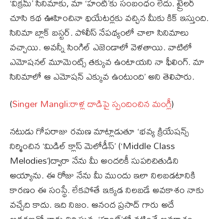
‘విక్రమ్’ సినిమాకు, మా ‘హంట్’కు సంబంధం లేదు. ట్రైలర్
చూసి కథ ఊహించినా థియేటర్లకు వచ్చిన మీకు కిక్ ఇస్తుంది.
సినిమా బ్లాక్ బస్టర్. పోలీస్ నేపథ్యంలో చాలా సినిమాలు
వచ్చాయి. అవన్నీ సింగిల్ ఎజెండాలో వెళతాయి. వాటిలో
ఎమోషనల్ మూమెంట్స్ తక్కువ ఉంటాయని నా ఫీలింగ్. మా
సినిమాలో ఆ ఎమోషన్ ఎక్కువ ఉంటుంది’ అని తెలిపారు.
(
Singer Mangli:రాళ్ల దాడిపై స్పందించిన మంగ్లీ
)
నటుడు గోపరాజు రమణ మాట్లాడుతూ ‘భవ్య క్రియేషన్స్
నిర్మించిన ‘మిడిల్ క్లాస్ మెలోడీస్’ (‘Middle Class
Melodies’)ద్వారా నేను మీ అందరికీ సుపరిచితుడిని
అయ్యాను. ఈ రోజు నేను మీ ముందు ఇలా నిలబడటానికి
కారణం ఈ సంస్థే. లేకపోతే ఇక్కడ నిలబడే అవకాశం నాకు
వచ్చేది కాదు. ఇది నిజం. ఆనంద ప్రసాద్ గారు అదే