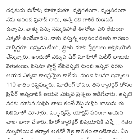
దర్శకుడు మహేష్ మాట్లాడుతూ ‘వ్యక్తిగతంగా, వృత్తిపరంగా
నేను ఆనంద ప్రసాద్ గారు, అన్నే రవి గారికి రుణపడి
ఉన్నాను. వాళ్ళు నన్ను నమ్మకపోతే ఈ రోజు పని లేకుండా
ఎక్కడో ఉండేవాడిని. నాకు వస్తున్న అభినందనలకు కారణం
వాళ్ళిద్దరూ. ఇప్పుడు టీజర్, ట్రైలర్ చూసి ప్రేక్షకులు అప్రిషియేట్
చేస్తున్నారు. అందులో ఎక్కువ షేర్ మా హీరో సుధీర్ బాబుకు
వెళుతుంది. సినిమా స్టార్ట్ చేసినప్పటి నుంచి ఇప్పటి వరకు
ఆయన ఎక్కడా కాంప్రమైజ్ కాలేదు. మంచి సినిమా ఇవ్వాలని
110 శాతం కష్టపడ్డారు. షూటింగ్ కోసం, తన క్యారెక్టర్ కోసం
ప్రిపేర్ అవ్వడానికి ఆయన ఎక్కువ ప్రశ్నలు అడిగేవారు. ఇప్పటి
వరకు చూసిన సుధీర్ బాబు కంటే బెస్ట్ సుధీర్ బాబును ఈ
సినిమాలో చూస్తారు. పెర్ఫార్మన్స్, యాక్షన్ పరంగా ఆయన
చాలా బాగా చేశారు. హీరో క్యారెక్టర్ విషయానికి వస్తే… గతం
మర్చిపోయిన తర్వాత అతనో తెల్ల కాగితం లాంటివాడు. ఏం