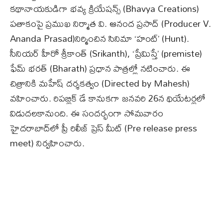
కథానాయకుడిగా భవ్య క్రియేషన్స్ (Bhavya Creations)
పతాకంపై ప్రముఖ నిర్మాత వి. ఆనంద ప్రసాద్ (Producer V.
Ananda Prasad)నిర్మించిన సినిమా ‘హంట్’ (Hunt).
సీనియర్ హీరో శ్రీకాంత్ (Srikanth), ‘ప్రేమిస్తే’ (premiste)
ఫేమ్ భరత్ (Bharath) ప్రధాన పాత్రల్లో నటించారు. ఈ
చిత్రానికి మహేష్‌ దర్శకత్వం (Directed by Mahesh)
వహించారు. రిపబ్లిక్ డే కానుకగా జనవరి 26న థియేటర్లలో
విడుదలకానుంది. ఈ సందర్భంగా సోమవారం
హైదరాబాద్‌లో ప్రీ రిలీజ్ ప్రెస్ మీట్ (Pre release press
meet) నిర్వహించారు.