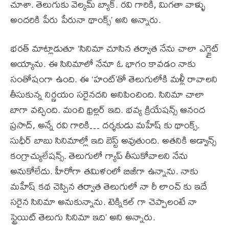
చూశా. తెలుగుకు వెల్కమ్ బ్యాక్. రవి గారికి, మిగతా వాళ్ళు
అందరికి పేరు పేరునా థాంక్స్’ అని అన్నారు.
భరత్ మాట్లాడుతూ ‘సినిమా చూసిన తర్వాత నేను చాలా ఎగ్జైట్
అయ్యాను. ఈ సినిమాలో నేనూ ఓ భాగం కావడం నాకు
సంతోషంగా ఉంది. ఈ ‘హంట్’తో తెలుగులోకి మళ్లీ రావాలని
తీసుకున్న నిర్ణయం సరైనదని అనిపించింది. సినిమా చాలా
బాగా వచ్చింది. మంచి థ్రిల్లర్ ఇది. భవ్య క్రియేషన్స్ ఆనంద
ప్రసాద్, అన్నే రవి గారికి… దర్శకుడు మహేష్ కు థాంక్స్.
సుధీర్ బాబు సినిమాల్లో ఇది బెస్ట్ అవుతుంది. అతనికి అడ్వాన్స్
కంగ్రాచ్యులేషన్స్. తెలుగులో గ్యాప్ తీసుకోవాలని నేను
అనుకోలేదు. హీరోగా తమిళంలో బిజీగా ఉన్నాను. నాకు
మహేష్ కథ చెప్పిన తర్వాత తెలుగులో నా రీ లాంచ్ కు ఇదే
సరైన సినిమా అనుకున్నాను. టెక్నికల్ గా చెప్పాలంటే నా
స్ట్రెయిట్ తెలుగు సినిమా ఇది’ అని అన్నారు.