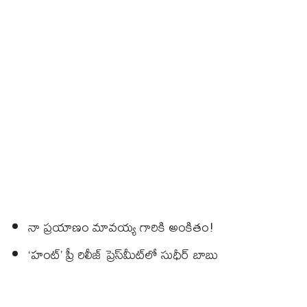
నా ప్రయాణం మావయ్య గారికి అంకితం!
‘హంట్’ ప్రీ రిలీజ్ ప్రెస్‌మీట్‌లో సుధీర్ బాబు