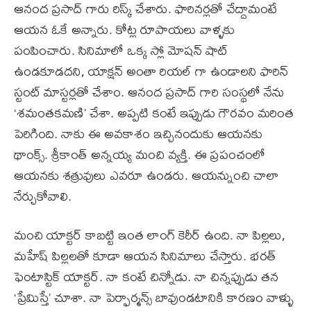
ఆనంద ప్రసాద్ గారు రిస్క్ చేశారు. ఫారినర్లతో చేద్దామంటే
ఆయన ఓకే అన్నారు. కోట్ల రూపాయలు వాళ్ళకు
పంపించారు. సినిమాలో ఒక్క స్లో మోషన్ షాట్
ఉండకూడదని, యాక్షన్ అంతా రియల్ గా ఉండాలని ఫారిన్
స్టంట్ మాస్టర్లతో చేశాం. ఆనంద ప్రసాద్ గారి సంస్థలో నేను
‘శమంతకమణి’ చేశా. అప్పటి కంటే ఇప్పుడు గౌరవం మరింత
పెరిగింది. నాకు ఈ అవకాశం ఇచ్చినందుకు ఆయనకు
థాంక్స్. శ్రీకాంత్ అన్నయ్య మంచి వ్యక్తి. ఈ ప్రపంచంలో
ఆయనకు శత్రువులు ఎవరూ ఉండరు. ఆయన్నుంచి చాలా
నేర్చుకోవాలి.
మంచి యాక్టర్ కాబట్టి ఇంత లాంగ్ కెరీర్ ఉంది. నా పిల్లలు,
మహేష్ పిల్లలతో కూడా ఆయన సినిమాలు చేస్తారు. భరత్
ఫెంటాస్టిక్ యాక్టర్. నా కంటే చిన్నోడు. నా చిన్నప్పుడు తన
‘ప్రేమిస్తే’ చూశా. నా పెర్ఫార్మన్స్ బావుండటానికి కారణం వాళ్ళు