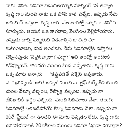
నాకు వెలితి. సినిమా విడుదలయ్యాక మార్నింగ్ షో తర్వాత
కృష్ణ గారి నుంచి నాకు ఒక ఫోన్ కాల్ వచ్చేది. ఇప్పుడు నేను
అది మిస్ అవుతా. కృష్ణ గారు వేల తారల్లో ఒక్కరిగా వెలిగిన
సూర్యుడు. ఆయన ఒక కాగడాన్ని వెలిగించి వెళ్లిపోయారు.
ఇప్పుడు దాన్ని పట్టుకుని నడవాల్సిన బాధ్యత మా
కుటుంబానిది, మన అందరిదీ. నేను సినిమాల్లోకి వస్తానని
చెప్పినప్పుడు ‘వెళ్లనివ్వాలా? వద్దా?’ అని ఇంట్లో అందరికి
కన్‌ఫ్యూజన్. కొందరు ముఖం మీద చెప్పేశారు. కృష్ణ గారు
ఒక్క మాట అన్నారు… ‘కష్టపడితే సక్సెస్ అవుతాడు.
చెయ్యనివ్వండి’ అని! అప్పటి నుంచి నా లైఫ్ టర్న్ తీసుకుంది.
మంచి వేల్యూ వచ్చింది, రెస్పాక్ట్ వచ్చింది. ఇప్పుడు నా
జీవితానికి అర్థం వచ్చింది. మంచి సినిమాలు చేశా. తెలుగు
సినిమాల్లో నిలబడిపోయే కొన్ని సినిమాలు చేశా. ఇప్పుడు నా
కెరీర్ స్టేబుల్ గా ఉందని ఈ మాట చెప్పడం లేదు. కృష్ణ గారు
చనిపోవడానికి 20 రోజుల ముందు సినిమా ఏదైనా చూస్తారా?