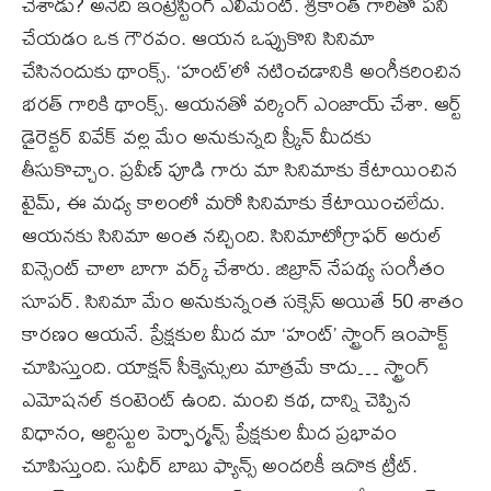
చేశాడు? అనేది ఇంట్రెస్టింగ్ ఎలిమెంట్. శ్రీకాంత్ గారితో పని
చేయడం ఒక గౌరవం. ఆయన ఒప్పుకొని సినిమా
చేసినందుకు థాంక్స్. ‘హంట్’లో నటించడానికి అంగీకరించిన
భరత్ గారికి థాంక్స్. ఆయనతో వర్కింగ్ ఎంజాయ్ చేశా. ఆర్ట్
డైరెక్టర్ వివేక్ వల్ల మేం అనుకున్నది స్క్రీన్ మీదకు
తీసుకొచ్చాం. ప్రవీణ్ పూడి గారు మా సినిమాకు కేటాయించిన
టైమ్, ఈ మధ్య కాలంలో మరో సినిమాకు కేటాయించలేదు.
ఆయనకు సినిమా అంత నచ్చింది. సినిమాటోగ్రాఫర్ అరుల్
విన్సెంట్ చాలా బాగా వర్క్ చేశారు. జిబ్రాన్ నేపథ్య సంగీతం
సూపర్. సినిమా మేం అనుకున్నంత సక్సెస్ అయితే 50 శాతం
కారణం ఆయనే. ప్రేక్షకుల మీద మా ‘హంట్’ స్ట్రాంగ్ ఇంపాక్ట్
చూపిస్తుంది. యాక్షన్ సీక్వెన్సులు మాత్రమే కాదు… స్ట్రాంగ్
ఎమోషనల్ కంటెంట్ ఉంది. మంచి కథ, దాన్ని చెప్పిన
విధానం, ఆర్టిస్టుల పెర్ఫార్మన్స్ ప్రేక్షకుల మీద ప్రభావం
చూపిస్తుంది. సుధీర్ బాబు ఫ్యాన్స్ అందరికీ ఇదొక ట్రీట్.