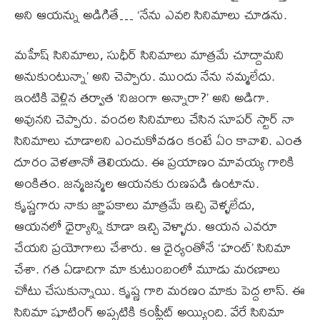
అని ఆయన్ను అడిగితే… ‘నేను ఎవరి సినిమాలు చూడను.
మహేష్ సినిమాలు, సుధీర్ సినిమాలు మాత్రమే చూద్దామని
అనుకుంటున్నా’ అని చెప్పారు. ముందు నేను నమ్మలేదు.
ఇంటికి వెళ్లిన తర్వాత ‘నిజంగా అన్నారా?’ అని అడిగా.
అవునని చెప్పారు. వందల సినిమాలు చేసిన సూపర్ స్టార్ నా
సినిమాలు చూడాలని ఎంచుకోవడం కంటే ఏం కావాలి. ఎంత
దూరం వెళతానో తెలియదు. ఈ ప్రయాణం మావయ్య గారికి
అంకితం. జన్మజన్మల ఆయనకు రుణపడి ఉంటాను.
కృష్ణగారు నాకు జ్ఞాపకాలు మాత్రమే ఇచ్చి వెళ్ళలేదు,
ఆయనలో ధైర్యాన్ని కూడా ఇచ్చి వెళ్ళారు. ఆయన ఎవరూ
చేయని ప్రయోగాలు చేశారు. ఆ ధైర్యంతోనే ‘హంట్’ సినిమా
చేశా. గత ఏడాదిగా మా కుటుంబంలో మూడు మరణాలు
చోటు చేసుకున్నాయి. కృష్ణ గారి మరణం మాకు పెద్ద లాస్. ఈ
సినిమా షూటింగ్ అప్పటికి కంప్లీట్ అయ్యింది. వేరే సినిమా