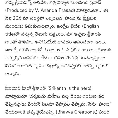
భవ్య క్రియేషన్స్ అధినేత, చిత్ర నిర్మాత వి.ఆనంద ప్రసాద్
(Produced by V. Ananda Prasad) మాట్లాడుతూ.. ‘ఈ
నెల 26న మా సంస్థలో నిర్మించిన ‘హంట్’ను ప్రేక్షకుల
ముందుకు తీసుకువస్తున్నాం. ఇంగ్లీష్ టైటిల్‌ (English
title)తో వస్తున్న తెలుగు చిత్రమిది. మా ఆప్తులు శ్రీకాంత్
గారితో తొలిసారి అసోసియేట్ కావడం ఆనందంగా ఉంది.
అలాగే, భరత్ గారితో కూడా! ఇక, సుధీర్ బాబు గారి గురించి
చెప్పాల్సిన అవసరం లేదు. జనవరి 26న ప్రపంచవ్యాప్తంగా
విడుదల అవుతున్న మా చిత్రాన్ని ఆదరిస్తారని ఆశిస్తున్నా’ అని
అన్నారు.
సీనియర్ హీరో శ్రీకాంత్ (Srikanth is the hero)
మాట్లాడుతూ ‘దర్శకుడు మహేష్ వచ్చి రెండు గంటలు కథ
చెప్పినప్పుడు వెంటనే సినిమా చేస్తానని చెప్పాను. నేను ‘హంట్’
చేయడానికి భవ్య క్రియేషన్స్, (Bhavya Creations,) సుధీర్