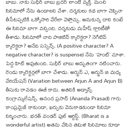
బాబు. నాకు సుధీర్ బాబు బ్రదర్ లాంటి వ్యక్తి. మంచి
సినిమాలో నేను ఉండాలని చేశా. దర్శకులు కథ బాగా చెప్పినా
తీసేటప్పటికి ఒక్కోసారి వేరేలా వెళ్లొచ్చు. అనుకున్న దాని కంటే
ఈ సినిమా బాగా వచ్చింది. దర్శకుడు మహేష్ క్లారిటీతో
తీశాడు. సినిమాలో నాది పాజిటివ్ క్యారెక్టరా? నెగిటివ్
క్యారెక్టరా? అనేది సస్పెన్స్. (A positive character? A
negative character? is suspense) నేను ‘హంట్’ చూశా.
పెద్ద హిట్ అవుతుంది. సుధీర్ బాబు అద్భుతంగా నటించారు.
రెండు క్యారెక్టర్లలో బాగా చేశాడు. అర్జున్ ఎ, అర్జున్ బి మధ్య
వేరియేషన్ (Variation between Arjun A and Arjun B)
తీసుకు రావడం ఈజీ కాదు. అతనికి అడ్వాన్స్
కంగ్రాచ్యులేషన్స్. ఆనంద ప్రసాద్ (Ananda Prasad) గారు
కాంప్రమైజ్ కాకుండా, ఖర్చుకు వెనుకాడకుండా సినిమా
నిర్మించారు. భరత్ వండర్ ఫుల్ ఆర్టిస్ట్. (Bharat is a
wonderful artist) అతను చేసిన తమిళ సినిమాలు కూడా