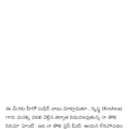
ఈ మేరకు హీరో సుధీర్ బాబు మాట్లాడుతూ..‘కృష్ణ (Krishna)
గారు మనల్ని వదిలి వెళ్లిన తర్వాత విడుదలవుతున్న నా తొలి
సినిమా ‘హంట్’. ఇది నా తొలి ప్రెస్ మీట్. ఆయన లేకపోవడం