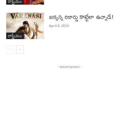
రాష్ట్రీయం
జ‌క్క‌న్న రికార్డు కొట్టేలా ఉన్నాడే!
April 8, 2026
రాష్ట్రీయం
- Advertisment -