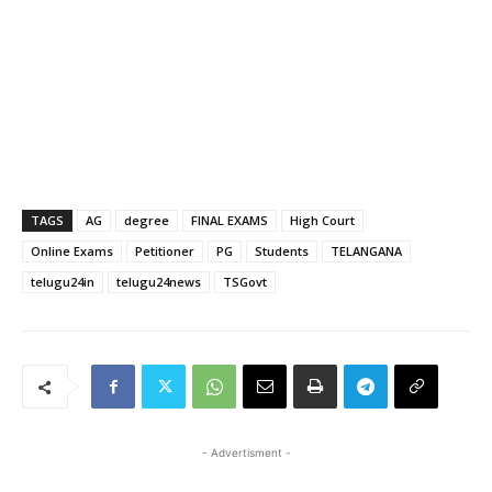
TAGS
AG
degree
FINAL EXAMS
High Court
Online Exams
Petitioner
PG
Students
TELANGANA
telugu24in
telugu24news
TSGovt
- Advertisment -