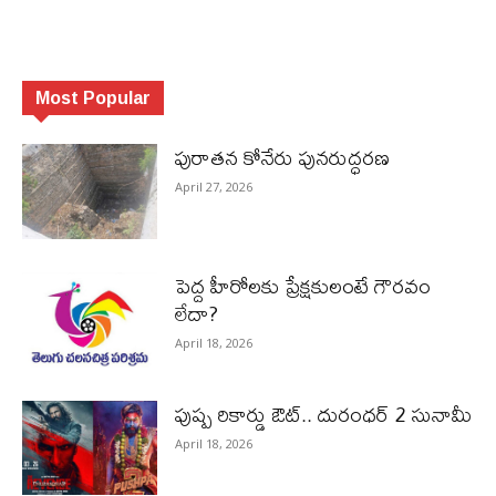
Most Popular
పురాత‌న కోనేరు పున‌రుద్ధ‌ర‌ణ
April 27, 2026
పెద్ద హీరోల‌కు ప్రేక్ష‌కులంటే గౌర‌వం
లేదా?
April 18, 2026
పుష్ప రికార్డు ఔట్‌.. దురంధ‌ర్ 2 సునామీ
April 18, 2026