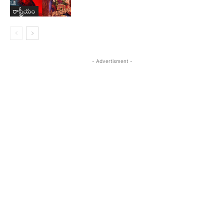
రాష్ట్రీయం
- Advertisment -