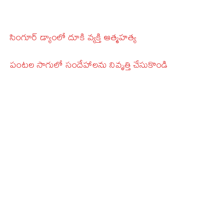
సింగూర్ డ్యాంలో దూకి వ్యక్తి ఆత్మహత్య
పంట‌ల సాగులో సందేహాల‌ను నివృత్తి చేసుకొండి