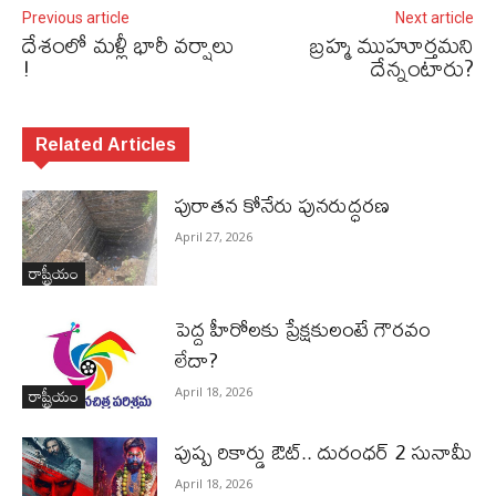
Previous article
Next article
దేశంలో మళ్లీ భారీ వర్షాలు
బ్రహ్మ ముహూర్తమని
!
దేన్నంటారు?
Related Articles
పురాత‌న కోనేరు పున‌రుద్ధ‌ర‌ణ
April 27, 2026
రాష్ట్రీయం
పెద్ద హీరోల‌కు ప్రేక్ష‌కులంటే గౌర‌వం
లేదా?
రాష్ట్రీయం
April 18, 2026
పుష్ప రికార్డు ఔట్‌.. దురంధ‌ర్ 2 సునామీ
April 18, 2026