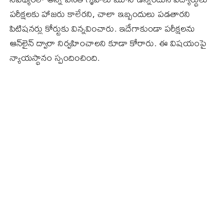
పరీక్షలకు హాజరు కాలేరని, చాలా ఇబ్బందులు పడతారని
పిటిషనర్లు కోర్టుకు విన్నవించారు. ఇదేగాకుండా పరీక్షలను
ఆన్‌లైన్‌ ద్వారా నిర్వహించాలని కూడా కోరారు. ఈ విషయంపై
న్యాయస్థానం స్పందించింది.