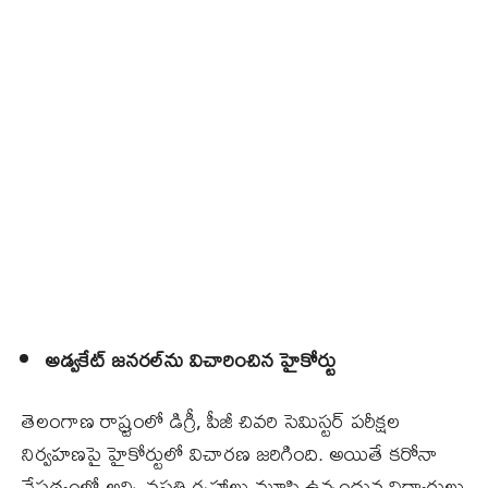
అడ్వకేట్‌ జనరల్‌ను విచారించిన హైకోర్టు
తెలంగాణ రాష్ర్టంలో డిగ్రీ, పీజీ చివరి సెమిస్టర్‌ పరీక్షల
నిర్వహణపై హైకోర్టులో విచారణ జరిగింది. అయితే కరోనా
నేపథ్యంలో అన్ని వసతి గృహాలు మూసి ఉన్నందున విద్యార్థులు