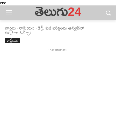
end
వార్తలు
రాష్ట్రీయం
డిగ్రీ, పీజీ పరీక్షలను ఆన్‌లైన్‌లో
నిర్వహించవచ్చా?
రాష్ట్రీయం
- Advertisment -