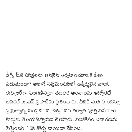
డీగ్రీ, పీజీ పరీక్షలను ఆన్‌లైన్‌ నిర్వహించడానికి వీలు
పడుతుందా? అలాగే సప్లిమెంటరీలో ఉత్తీర్ణులైన వారిని
రెగ్యులర్‌గా పరిగణిస్తారా తదితర అంశాలను అడ్వోకెట్‌
జనరల్‌ బి.ఎస్‌.ప్రసాద్‌ను ప్రశించారు. దీనికి ఎ.జి స్పందిస్తూ
ప్రభుత్వాన్ని సంప్రదించి, చర్చించిన తర్వాత పూర్తి వివరాలు
కోర్టుకు తెలియజేస్తామని తెలిపారు. దీనికోసం విచారణను
సెప్టెంబర్‌ 15కి కోర్టు వాయిదా వేసింది.