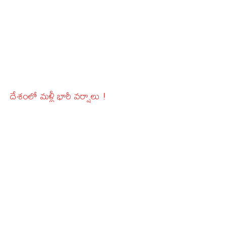
దేశంలో మళ్లీ భారీ వర్షాలు !