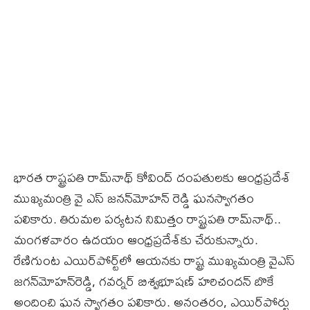
భారత రాష్ట్రపతి రామ్‌నాథ్‌ కోవింద్‌ దంపతులకు ఆంధ్రప్రదేశ్‌
ముఖ్యమంత్రి వై ఎస్‌ జనన్‌మోహన్‌ రెడ్డి ఘనస్వాగతం
పలికారు. తిరుమల పర్యటన నిమిత్తం రాష్ట్రపతి రామ్‌నాథ్‌..
మంగళవారం ఉదయం ఆంధ్రప్రదేశ్‌కు చేరుకున్నారు.
రేణిగుంట ఎయిర్‌పోర్ట్‌లో ఆయనకు రాష్ట్ర ముఖ్యమంత్రి వైఎస్‌
జగన్‌మోహన్‌రెడ్డి, గవర్నర్‌ బిశ్వభూషణ్ హరిచందన్‌ బొకే
అందించి ఘన స్వాగతం పలికారు. అనంతరం, ఎయిర్‌పోర్టు