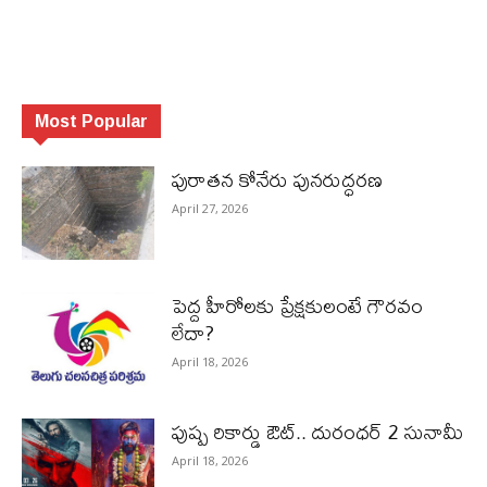
Most Popular
పురాత‌న కోనేరు పున‌రుద్ధ‌ర‌ణ
April 27, 2026
పెద్ద హీరోల‌కు ప్రేక్ష‌కులంటే గౌర‌వం
లేదా?
April 18, 2026
పుష్ప రికార్డు ఔట్‌.. దురంధ‌ర్ 2 సునామీ
April 18, 2026