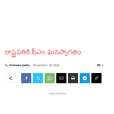
రాష్ట్రపతికి సీఎం ఘనస్వాగతం
By
Srinivas Juttu
November 24, 2020
6
- Advertisment -