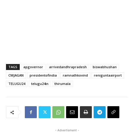
TAGS
apgovernor
arrivedandhrapradesh
biswabhushan
CMJAGAN
presidentofindia
ramnathkovind
reniguntaairport
TELUGU24
telugu24in
thirumala
- Advertisment -