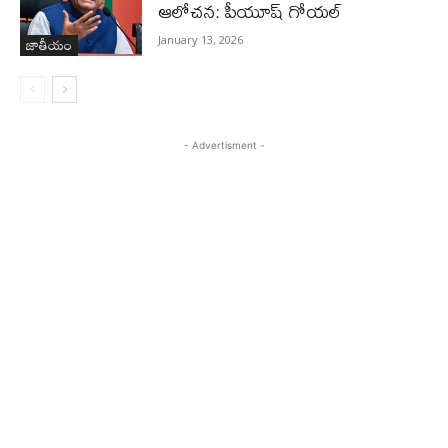
ఆలోచన: పీయూష్ గోయల్
జాతీయం
January 13, 2026
- Advertisment -