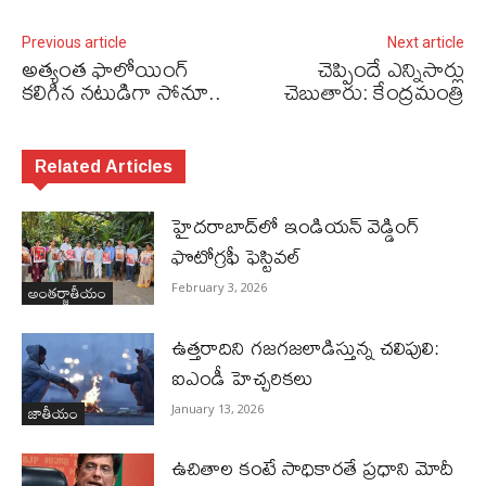
Previous article
Next article
అత్యంత ఫాలోయింగ్‌
చెప్పిందే ఎన్నిసార్లు
కలిగిన నటుడిగా సోనూ..
చెబుతారు: కేంద్రమంత్రి
Related Articles
హైదరాబాద్‌లో ఇండియన్ వెడ్డింగ్
ఫొటోగ్రఫీ ఫెస్టివల్
అంతర్జాతీయం
February 3, 2026
ఉత్తరాదిని గజగజలాడిస్తున్న చలిపులి:
ఐఎండీ హెచ్చరికలు
జాతీయం
January 13, 2026
ఉచితాల కంటే సాధికారతే ప్రధాని మోదీ