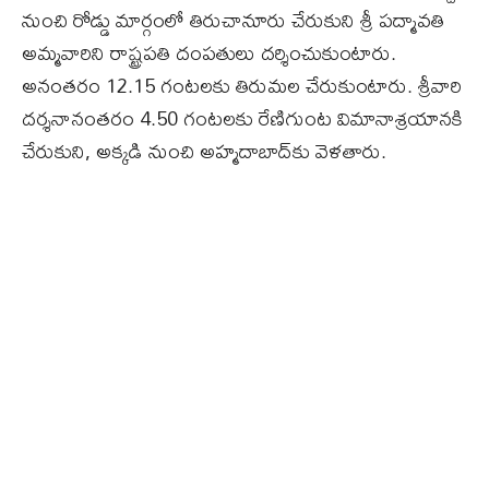
నుంచి రోడ్డు మార్గంలో తిరుచానూరు చేరుకుని శ్రీ పద్మావతి
అమ్మవారిని రాష్ట్రపతి దంపతులు దర్శించుకుంటారు.
అనంతరం 12.15 గంటలకు తిరుమల చేరుకుంటారు. శ్రీవారి
దర్శనానంతరం 4.50 గంటలకు రేణిగుంట విమానాశ్రయానకి
చేరుకుని, అక్కడి నుంచి అహ్మదాబాద్‌కు వెళతారు.