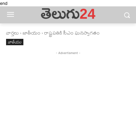
end
వార్తలు
జాతీయం
రాష్ట్రపతికి సీఎం ఘనస్వాగతం
జాతీయం
- Advertisment -