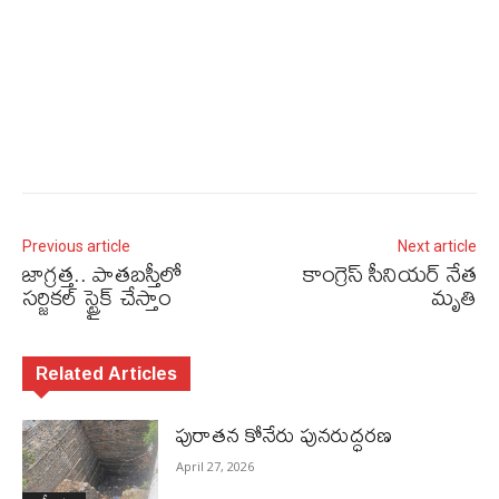
Previous article
Next article
జాగ్రత్త.. పాతబస్తీలో
కాంగ్రెస్‌ సీనియర్‌ నేత
సర్జికల్ స్ట్రైక్ చేస్తాం
మృతి
Related Articles
పురాత‌న కోనేరు పున‌రుద్ధ‌ర‌ణ
April 27, 2026