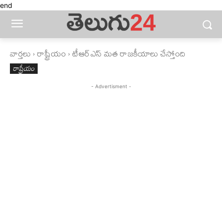
end
వార్తలు
రాష్ట్రీయం
టీఆర్‌ఎస్‌ మత రాజకీయాలు చేస్తోంది
రాష్ట్రీయం
- Advertisment -