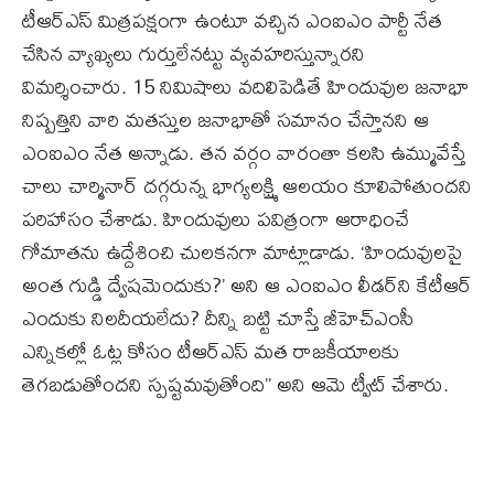
టీఆర్ఎస్ మిత్రపక్షంగా ఉంటూ వచ్చిన ఎంఐఎం పార్టీ నేత
చేసిన వ్యాఖ్యలు గుర్తులేనట్టు వ్యవహరిస్తున్నారని
విమర్శించారు. 15 నిమిషాలు వదిలిపెడితే హిందువుల జనాభా
నిష్పత్తిని వారి మతస్తుల జనాభాతో సమానం చేస్తానని ఆ
ఎంఐఎం నేత అన్నాడు. తన వర్గం వారంతా కలసి ఉమ్మువేస్తే
చాలు చార్మినార్ దగ్గరున్న భాగ్యలక్ష్మి ఆలయం కూలిపోతుందని
పరిహాసం చేశాడు. హిందువులు పవిత్రంగా ఆరాధించే
గోమాతను ఉద్దేశించి చులకనగా మాట్లాడాడు. ‘హిందువులపై
అంత గుడ్డి ద్వేషమెందుకు?’ అని ఆ ఎంఐఎం లీడర్‌ని కేటీఆర్
ఎందుకు నిలదీయలేదు? దీన్ని బట్టి చూస్తే జీహెచ్ఎంసీ
ఎన్నికల్లో ఓట్ల కోసం టీఆర్ఎస్ మత రాజకీయాలకు
తెగబడుతోందని స్పష్టమవుతోంది’’ అని ఆమె ట్వీట్ చేశారు.