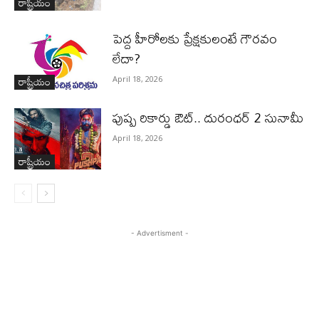
రాష్ట్రీయం
పెద్ద హీరోల‌కు ప్రేక్ష‌కులంటే గౌర‌వం
లేదా?
రాష్ట్రీయం
April 18, 2026
పుష్ప రికార్డు ఔట్‌.. దురంధ‌ర్ 2 సునామీ
April 18, 2026
రాష్ట్రీయం
- Advertisment -