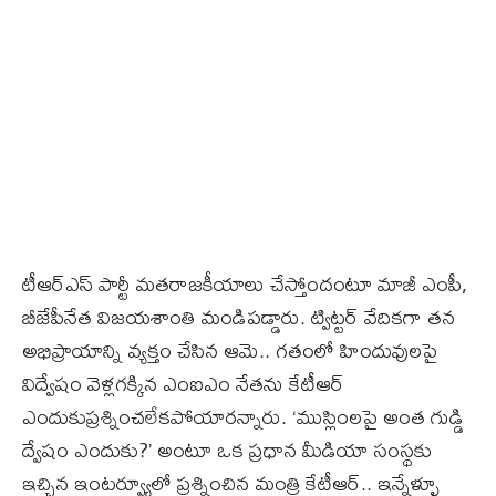
టీఆర్ఎస్‌ పార్టీ మతరాజకీయాలు చేస్తోందంటూ మాజీ ఎంపీ,
బీజేపీనేత విజయశాంతి మండిపడ్డారు. ట్విట్టర్ వేదికగా తన
అభిప్రాయాన్ని వ్యక్తం చేసిన ఆమె.. గతంలో హిందువులపై
విద్వేషం వెళ్లగక్కిన ఎంఐఎం నేతను కేటీఆర్
ఎందుకుప్రశ్నించలేకపోయారన్నారు. ‘ముస్లింలపై అంత గుడ్డి
ద్వేషం ఎందుకు?’ అంటూ ఒక ప్రధాన మీడియా సంస్థకు
ఇచ్చిన ఇంటర్వ్యూలో ప్రశ్నించిన మంత్రి కేటీఆర్‌.. ఇన్నేళ్ళూ