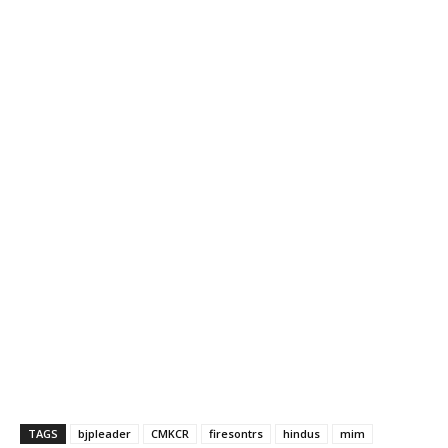
TAGS
bjpleader
CMKCR
firesontrs
hindus
mim