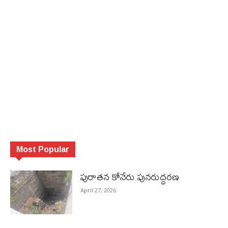
Most Popular
పురాత‌న కోనేరు పున‌రుద్ధ‌ర‌ణ
April 27, 2026