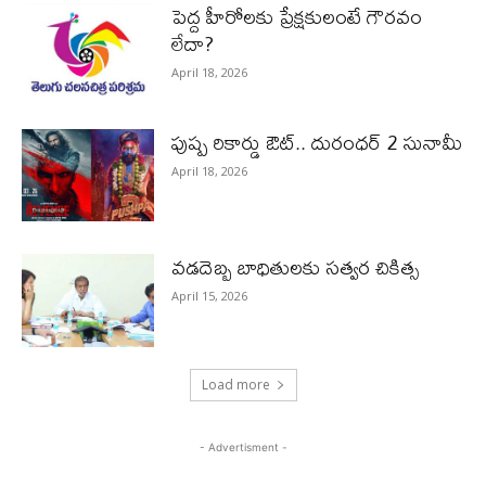
పెద్ద హీరోల‌కు ప్రేక్ష‌కులంటే గౌర‌వం
లేదా?
April 18, 2026
పుష్ప రికార్డు ఔట్‌.. దురంధ‌ర్ 2 సునామీ
April 18, 2026
వడదెబ్బ బాధితులకు సత్వర చికిత్స
April 15, 2026
Load more
- Advertisment -