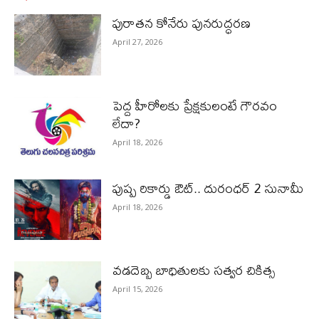
పురాత‌న కోనేరు పున‌రుద్ధ‌ర‌ణ
April 27, 2026
పెద్ద హీరోల‌కు ప్రేక్ష‌కులంటే గౌర‌వం
లేదా?
April 18, 2026
పుష్ప రికార్డు ఔట్‌.. దురంధ‌ర్ 2 సునామీ
April 18, 2026
వడదెబ్బ బాధితులకు సత్వర చికిత్స
April 15, 2026