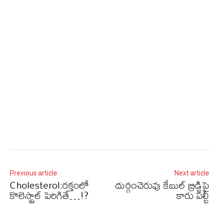
Previous article
Next article
Cholesterol:రక్తంలో
దుర్గంచెరువు కేబుల్‌ బ్రిడ్జిపై
కొలెస్ట్రాల్ పెరిగితే…!?
కారు పల్టీ