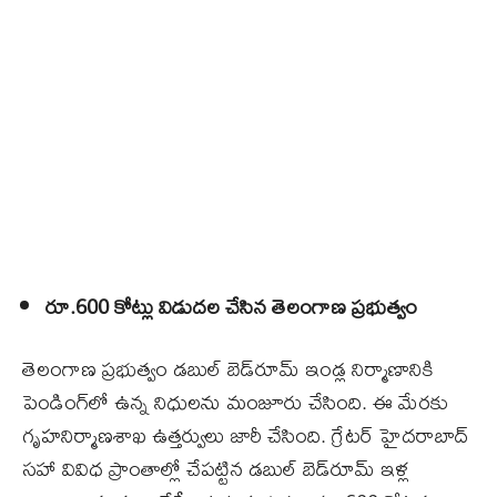
రూ.600 కోట్లు విడుదల చేసిన తెలంగాణ ప్రభుత్వం
తెలంగాణ ప్రభుత్వం డబుల్‌ బెడ్‌రూమ్‌ ఇండ్ల నిర్మాణానికి
పెండింగ్‌లో ఉన్న నిధులను మంజూరు చేసింది. ఈ మేరకు
గృహనిర్మాణశాఖ ఉత్తర్వులు జారీ చేసింది. గ్రేటర్‌ హైదరాబాద్‌
సహా వివిధ ప్రాంతాల్లో చేపట్టిన డబుల్ బెడ్‌రూమ్ ఇళ్ల