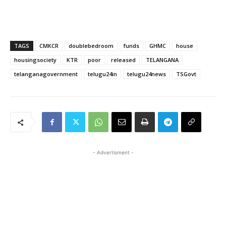
TAGS
CMKCR
doublebedroom
funds
GHMC
house
housingsociety
KTR
poor
released
TELANGANA
telanganagovernment
telugu24in
telugu24news
TSGovt
- Advertisment -