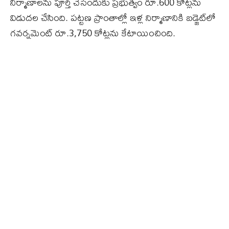
నిర్మాణాలను పూర్తి చేసేందుకు ప్రభుత్వం రూ.600 కోట్లను
విడుదల చేసింది. పట్టణ ప్రాంతాల్లో ఇళ్ల నిర్మాణానికి బడ్జెట్‌లో
గవర్నమెంట్ రూ.3,750 కోట్లను కేటాయించింది.