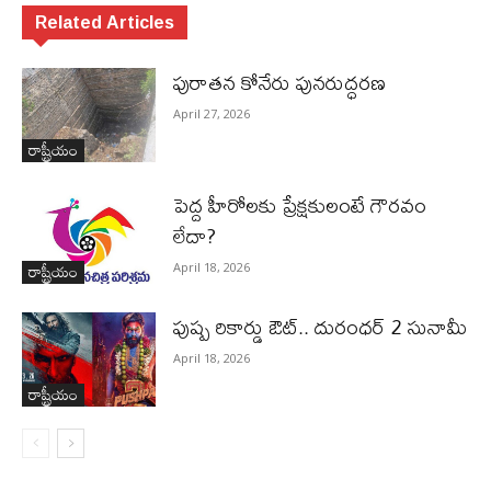
Related Articles
పురాత‌న కోనేరు పున‌రుద్ధ‌ర‌ణ
April 27, 2026
రాష్ట్రీయం
పెద్ద హీరోల‌కు ప్రేక్ష‌కులంటే గౌర‌వం
లేదా?
రాష్ట్రీయం
April 18, 2026
పుష్ప రికార్డు ఔట్‌.. దురంధ‌ర్ 2 సునామీ
April 18, 2026
రాష్ట్రీయం