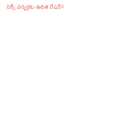
సెక్స్‌ వర్కర్లకు ఉచిత రేషన్‌!