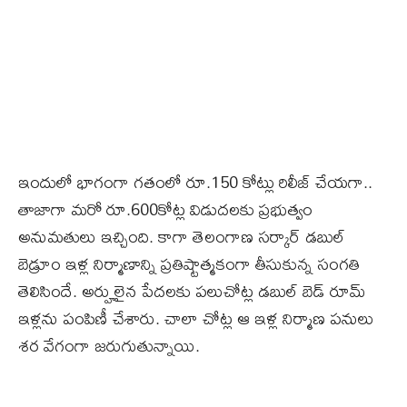
ఇందులో భాగంగా గతంలో రూ.150 కోట్లు రిలీజ్ చేయగా..
తాజాగా మరో రూ.600కోట్ల విడుదలకు ప్రభుత్వం
అనుమతులు ఇచ్చింది. కాగా తెలంగాణ సర్కార్ డబుల్
బెడ్రూం ఇళ్ల నిర్మాణాన్ని ప్రతిష్టాత్మకంగా తీసుకున్న సంగతి
తెలిసిందే. అర్హులైన పేద‌ల‌కు ప‌లుచోట్ల డ‌బుల్ బెడ్ రూమ్
ఇళ్లను పంపిణీ చేశారు. చాలా చోట్ల ఆ ఇళ్ల నిర్మాణ ప‌నులు
శ‌ర వేగంగా జరుగుతున్నాయి.