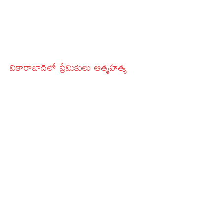
వికారాబాద్‌లో ప్రేమికులు ఆత్మహత్య