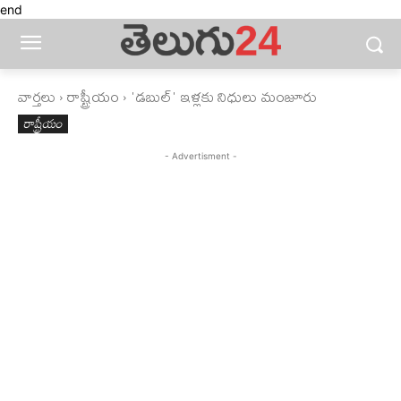
end
వార్తలు
రాష్ట్రీయం
'డబుల్‌' ఇళ్లకు నిధులు మంజూరు
రాష్ట్రీయం
- Advertisment -