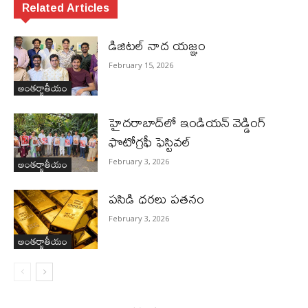
Related Articles
డిజిటల్ నాద యజ్ఞం
February 15, 2026
అంతర్జాతీయం
హైదరాబాద్‌లో ఇండియన్ వెడ్డింగ్
ఫొటోగ్రఫీ ఫెస్టివల్
అంతర్జాతీయం
February 3, 2026
పసిడి ధరలు పతనం
February 3, 2026
అంతర్జాతీయం