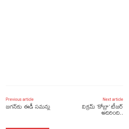
Previous article
Next article
జగన్‌కు ఈడీ సమన్లు
విక్రమ్‌ ‘కోబ్రా’ టీజర్‌
అదిరింది..