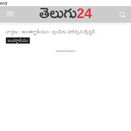
end
వార్తలు
అంతర్జాతీయం
ట్రంప్‌కు షాకిచ్చిన ట్విట్టర్‌..
అంతర్జాతీయం
- Advertisment -