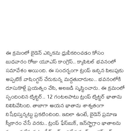
ఈ క్రమంలో బైడెన్ ఎన్నికను ధ్రువీకరించడం కోసం
బుధవారం రోజు యూఎస్ కాంగ్రెస్.. క్యాపిటల్ భవనంలో
సమావేశం అయింది. ఈ సందర్భంగా ట్రంప్ ఇచ్చిన పిలుపుకు
అప్పటికే వాషింగ్టన్ చేరుకున్న మద్దతుదారులు.. భవనంలోకి
దూసుకొళ్లే ప్రయత్నం చేసి, అలజడి సృష్టించారు. ఈ క్రమంలో
స్పందించిన ట్విట్టర్.. 12 గంటలపాటు ట్రంప్‌ ట్విట్టర్ ఖాతాను
నిలిపివేసింది. తాజాగా ఆయన ఖాతాను శాశ్వతంగా
నిషేధిస్తున్నట్టు ప్రకటించింది. ఇదిలా ఉంటే, బైడెన్ ప్రమాణ
స్వీకారం చేసే వరకు.. ట్రంప్ ఫేస్‌బుక్, ఇన్‌స్ట్రాగ్రాం ఖాతాలను