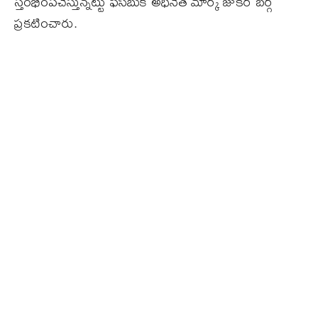
స్తంభింపచేస్తున్నట్టు ఫేస్‌బుక్‌ అధినేత మార్క్ జుకర్ బర్గ్
ప్రకటించారు.