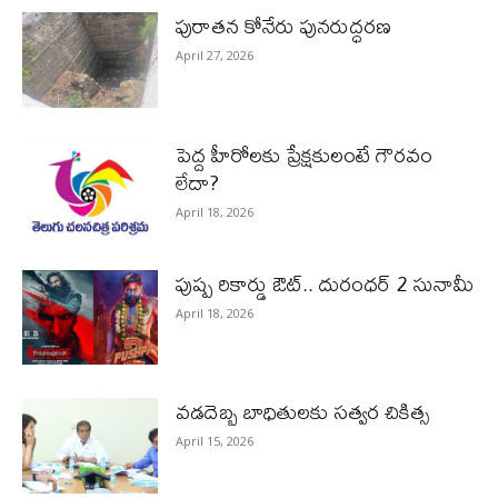
పురాత‌న కోనేరు పున‌రుద్ధ‌ర‌ణ
April 27, 2026
పెద్ద హీరోల‌కు ప్రేక్ష‌కులంటే గౌర‌వం
లేదా?
April 18, 2026
పుష్ప రికార్డు ఔట్‌.. దురంధ‌ర్ 2 సునామీ
April 18, 2026
వడదెబ్బ బాధితులకు సత్వర చికిత్స
April 15, 2026