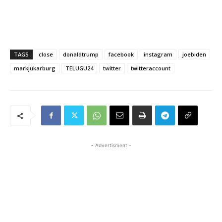
TAGS
close
donaldtrump
facebook
instagram
joebiden
markjukarburg
TELUGU24
twitter
twitteraccount
- Advertisment -