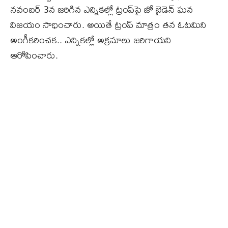
నవంబర్ 3న జరిగిన ఎన్నికల్లో ట్రంప్‌పై జో బైడెన్ ఘన
విజయం సాధించారు. అయితే ట్రంప్ మాత్రం తన ఓటమిని
అంగీకరించక.. ఎన్నికల్లో అక్రమాలు జరిగాయని
ఆరోపించారు.