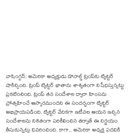
వాషింగ్టన్: అమెరికా అధ్యక్షుడు డొనాల్డ్ ట్రంప్‌కు ట్విట్టర్
షాకిచ్చింది. ట్రంప్ ట్విట్టర్ ఖాతాను శాశ్వతంగా నిషేధిస్తున్నట్టు
ప్రకటించింది. ట్రంప్ తన సందేశాల ద్వారా హింసను
ప్రోత్సహించే ఆస్కారముందని ఈ సందర్భంగా ట్విట్టర్
అభిప్రాయపడింది. ట్విట్టర్ వేదికగా ఇటీవల ఆయన ఇచ్చిన
సందేశాలను నిశితంగా పరిశీలించిన తర్వాతే ఈ నిర్ణయం
తీసుకున్నట్టు వివరించింది. కాగా.. అమెరికా అధ్యక్ష పదవికి