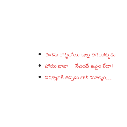
ఈగను కొట్టబోయి ఇల్లు తగలబెట్టాడు
హాయ్‌ బావా… నేనంటే ఇష్టం లేదా!
నిర్లక్ష్యానికి తప్పదు భారీ మూల్యం…