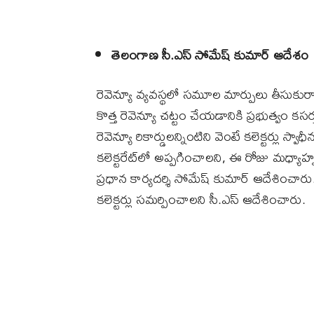
తెలంగాణ సీ.ఎస్‌ సోమేష్‌ కుమార్‌ ఆదేశం
రెవెన్యూ వ్యవస్థలో సమూల మార్పులు తీసుకురా
కొత్త రెవెన్యూ చట్టం చేయడానికి ప్రభుత్వం క
రెవెన్యూ రికార్డులన్నింటిని వెంటే కలెక్టర్లు స్
కలెక్టరేట్‌లో అప్పగించాలని, ఈ రోజు మధ్యాహ్
ప్రధాన కార్యదర్శి సోమేష్‌ కుమార్‌ ఆదేశించ
కలెక్టర్లు సమర్పించాలని సీ.ఎస్‌ ఆదేశించారు.