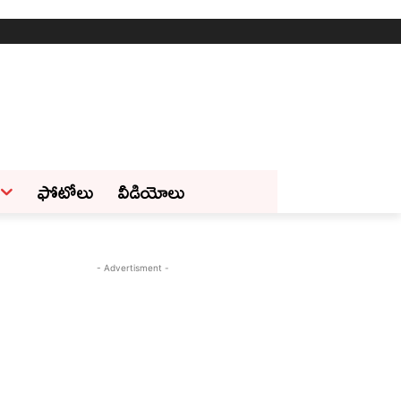
ఫోటోలు
వీడియోలు
- Advertisment -