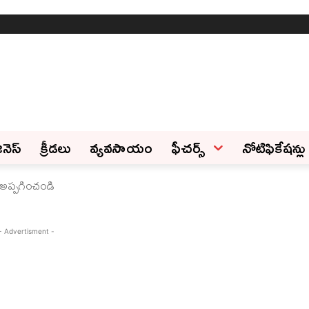
ినెస్‌
క్రీడలు
వ్యవసాయం
ఫీచ‌ర్స్ ‌
నోటిఫికేషన్లు
ు అప్పగించండి
- Advertisment -