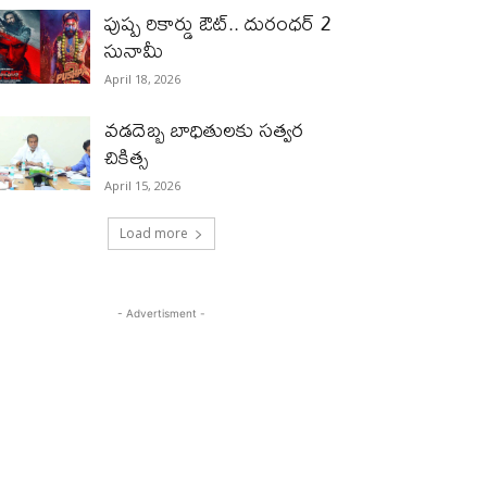
పుష్ప రికార్డు ఔట్‌.. దురంధ‌ర్ 2
సునామీ
April 18, 2026
వడదెబ్బ బాధితులకు సత్వర
చికిత్స
April 15, 2026
Load more
- Advertisment -