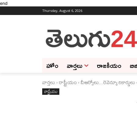
end
Thursday, August 6, 2026
హోం
వార్తలు
రాజకీయం
బిజ
వార్తలు
రాష్ట్రీయం
వీఆర్వోలు...రెవెన్యూ రికార్డుల
రాష్ట్రీయం