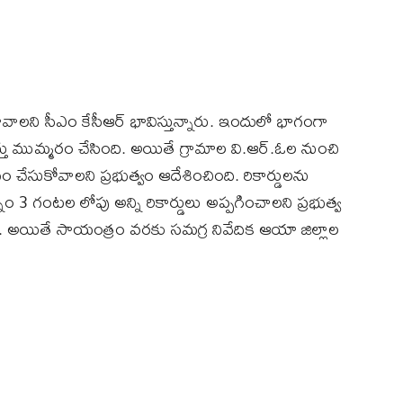
వాలని సీఎం కేసీఆర్‌ భావిస్తున్నారు. ఇందులో భాగంగా
సర్తు ముమ్మరం చేసింది. అయితే గ్రామాల వి.ఆర్‌.ఓల నుంచి
వాధీనం చేసుకోవాలని ప్రభుత్వం ఆదేశించింది. రికార్డులను
నం 3 గంటల లోపు అన్ని రికార్డులు అప్పగించాలని ప్రభుత్వ
ారు. అయితే సాయంత్రం వరకు సమగ్ర నివేదిక ఆయా జిల్లాల