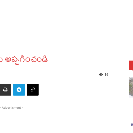
ులు అప్పగించండి
16
- Advertisment -