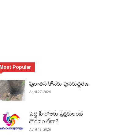
Most Popular
పురాత‌న కోనేరు పున‌రుద్ధ‌ర‌ణ
April 27, 2026
పెద్ద హీరోల‌కు ప్రేక్ష‌కులంటే
గౌర‌వం లేదా?
April 18, 2026