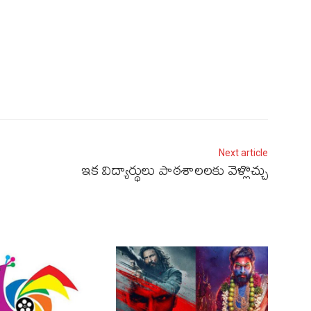
Next article
ఇక విద్యార్థులు పాఠశాలలకు వెళ్లొచ్చు