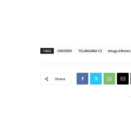
TAGS
ORDERED
TELANGANA CS
telugu24news
Share