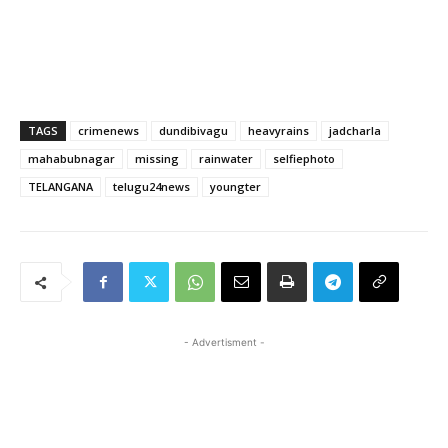
TAGS
crimenews
dundibivagu
heavyrains
jadcharla
mahabubnagar
missing
rainwater
selfiephoto
TELANGANA
telugu24news
youngter
- Advertisment -