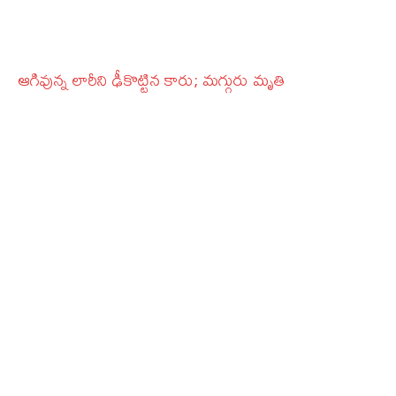
ఆగివున్న లారీని ఢీకొట్టిన కారు; మగ్గురు మృతి