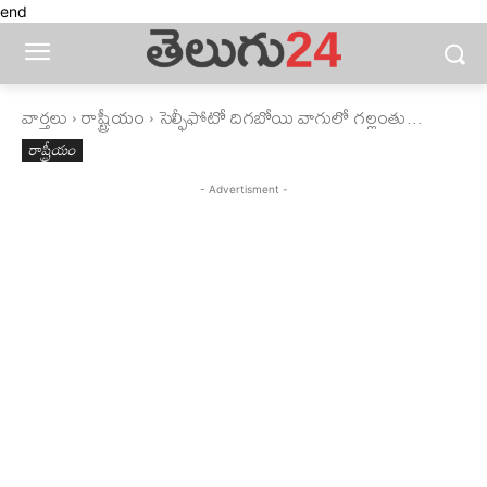
end
వార్తలు
రాష్ట్రీయం
సెల్ఫీఫోటో దిగబోయి వాగులో గల్లంతు...
రాష్ట్రీయం
- Advertisment -