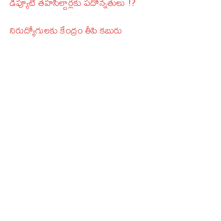
డిప్యూటీ తహసీల్దార్లకు పదోన్నతులు !?
నిరుద్యోగులకు కేంద్రం తీపి కబురు