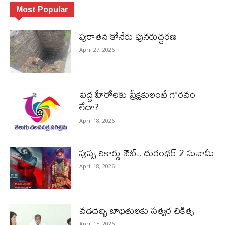
Most Popular
పురాత‌న కోనేరు పున‌రుద్ధ‌ర‌ణ
April 27, 2026
పెద్ద హీరోల‌కు ప్రేక్ష‌కులంటే గౌర‌వం
లేదా?
April 18, 2026
పుష్ప రికార్డు ఔట్‌.. దురంధ‌ర్ 2 సునామీ
April 18, 2026
వడదెబ్బ బాధితులకు సత్వర చికిత్స
April 15, 2026