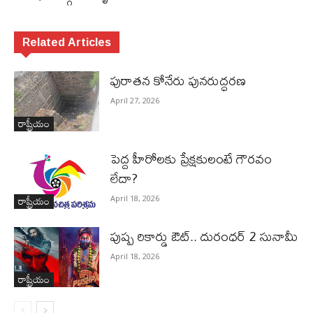
Related Articles
పురాత‌న కోనేరు పున‌రుద్ధ‌ర‌ణ
April 27, 2026
రాష్ట్రీయం
పెద్ద హీరోల‌కు ప్రేక్ష‌కులంటే గౌర‌వం
లేదా?
రాష్ట్రీయం
April 18, 2026
పుష్ప రికార్డు ఔట్‌.. దురంధ‌ర్ 2 సునామీ
April 18, 2026
రాష్ట్రీయం