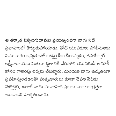
ఆ తర్వాత సెల్ఫీదిగుదామని ప్రయత్నించగా వాగు నీటి
ప్రవాహంలో కొట్టుకుపోయాడు. తోటి యువకులు పోలీసులకు
సమాచారం ఇవ్వడంతో జడ్చర్ల సీఐ వీరాస్వామి, తహసీల్దార్‌
లక్ష్మీనారాయణ ఘటనా స్థలానికి చేరుకొని యువకుడి ఆచూకీ
కోసం గాలింపు చర్యలు చేపట్టారు. దుందుబి వాగు ఉదృతంగా
ప్రవహిస్తుండడంతో మత్స్యకారులు కూడా చేపల వేటకు
వెళ్లొద్దని, అలాగే వాగు పరివాహక ప్రజలు చాలా జాగ్రత్తగా
ఉండాలని హెచ్చరించారు.