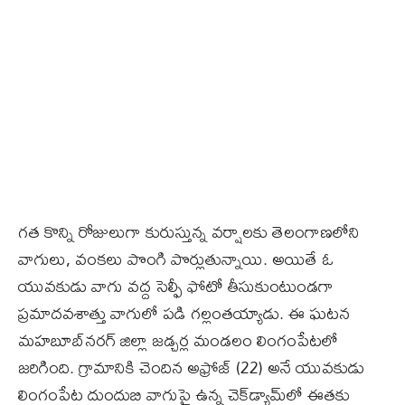
గత కొన్ని రోజులుగా కురుస్తున్న వర్షాలకు తెలంగాణలోని
వాగులు, వంకలు పొంగి పొర్లుతున్నాయి. అయితే ఓ
యువకుడు వాగు వద్ద సెల్ఫీ ఫోటో తీసుకుంటుండగా
ప్రమాదవశాత్తు వాగులో పడి గల్లంతయ్యాడు. ఈ ఘటన
మహబూబ్‌నరగ్‌ జిల్లా జడ్చర్ల మండలం లింగంపేటలో
జరిగింది. గ్రామానికి చెందిన అఫ్రోజ్‌ (22) అనే యువకుడు
లింగంపేట దుందుబి వాగుపై ఉన్న చెక్‌డ్యామ్‌లో ఈతకు