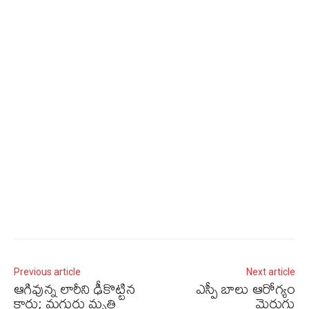
Previous article
Next article
ఆగివున్న లారీని ఢీకొట్టిన
ఎస్పీ బాలు ఆరోగ్యం
కారు; మగ్గురు మృతి
మెరుగు