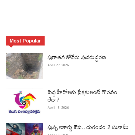
Most Popular
పురాత‌న కోనేరు పున‌రుద్ధ‌ర‌ణ
April 27, 2026
పెద్ద హీరోల‌కు ప్రేక్ష‌కులంటే గౌర‌వం
లేదా?
April 18, 2026
పుష్ప రికార్డు ఔట్‌.. దురంధ‌ర్ 2 సునామీ
April 18, 2026