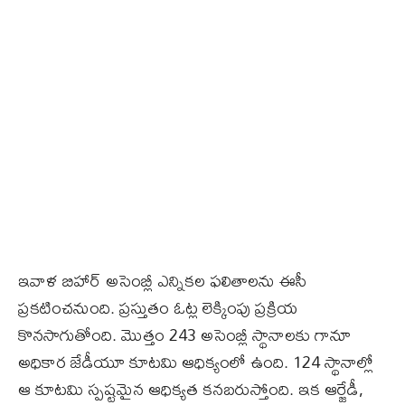
ఇవాళ బిహార్‌ అసెంబ్లీ ఎన్నికల ఫలితాలను ఈసీ
ప్రకటించనుంది. ప్రస్తుతం ఓట్ల లెక్కింపు ప్రక్రియ
కొనసాగుతోంది. మొత్తం 243 అసెంబ్లీ స్థానాలకు గానూ
అధికార జేడీయూ కూటమి ఆధిక్యంలో ఉంది. 124 స్థానాల్లో
ఆ కూటమి స్పష్టమైన ఆధిక్యత కనబరుస్తోంది. ఇక ఆర్జేడీ,