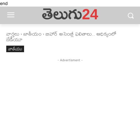
end
వార్తలు
జాతీయం
బిహార్‌ అసెంబ్లీ ఫలితాలు.. ఆధిక్యంలో
జేడీయూ
జాతీయం
- Advertisment -