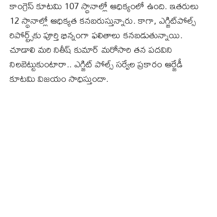
కాంగ్రెస్ కూటమి 107 స్థానాల్లో ఆధిక్యంలో ఉంది. ఇతరులు
12 స్థానాల్లో ఆధిక్యత కనబరుస్తున్నారు. కాగా, ఎగ్జిట్‌పోల్స్‌
రిపోర్ట్స్‌కు పూర్తి భిన్నంగా ఫలితాలు కనబడుతున్నాయి.
చూడాలి మరి నితీష్‌ కుమార్‌ మరోసారి తన పదవిని
నిలబెట్టుకుంటారా.. ఎగ్జిట్ పోల్స్‌ సర్వేల ప్రకారం ఆర్జేడీ
కూటమి విజయం సాధిస్తుందా.