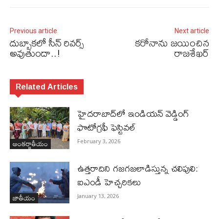
Previous article
Next article
దుబ్బాకలో సీన్ రివర్స్‌
కరోనాను జయించిన
అవుతుందా..!
రాజశేఖర్‌
Related Articles
హైదరాబాద్‌లో ఇండియన్ వెడ్డింగ్
ఫొటోగ్రఫీ ఫెస్టివల్
అంతర్జాతీయం
February 3, 2026
ఉత్తరాదిని గజగజలాడిస్తున్న చలిపులి:
ఐఎండీ హెచ్చరికలు
జాతీయం
January 13, 2026