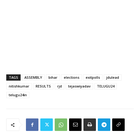
TAGS
ASSEMBLY
bihar
elections
exitpolls
jdulead
nitishkumar
RESULTS
rjd
tejaswiyadav
TELUGU24
telugu24in