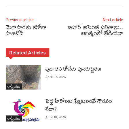
Previous article
Next article
మెగాస్టార్‌కు కరోనా
బిహార్‌ అసెంబ్లీ ఫలితాలు..
పాజిటివ్‌
ఆధిక్యంలో జేడీయూ
Related Articles
పురాత‌న కోనేరు పున‌రుద్ధ‌ర‌ణ
April 27, 2026
రాష్ట్రీయం
పెద్ద హీరోల‌కు ప్రేక్ష‌కులంటే గౌర‌వం
లేదా?
రాష్ట్రీయం
April 18, 2026