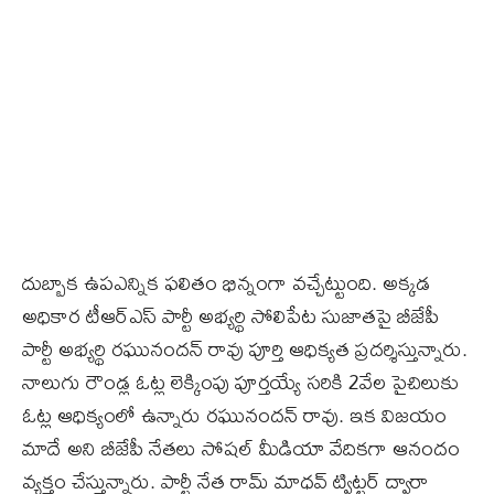
దుబ్బాక ఉపఎన్నిక ఫలితం భిన్నంగా వచ్చేట్టుంది. అక్కడ
అధికార టీఆర్‌ఎస్‌ పార్టీ అభ్యర్థి సోలిపేట సుజాతపై బీజేపీ
పార్టీ అభ్యర్థి రఘునందన్‌ రావు పూర్తి ఆధిక్యత ప్రదర్శిస్తున్నారు.
నాలుగు రౌండ్ల ఓట్ల లెక్కింపు పూర్తయ్యే సరికి 2వేల పైచిలుకు
ఓట్ల ఆధిక్యంలో ఉన్నారు రఘునందన్‌ రావు. ఇక విజయం
మాదే అని బీజేపీ నేతలు సోషల్‌ మీడియా వేదికగా ఆనందం
వ్యక్తం చేస్తున్నారు. పార్టీ నేత రామ్ మాధవ్ ట్విట్టర్‌ ద్వారా