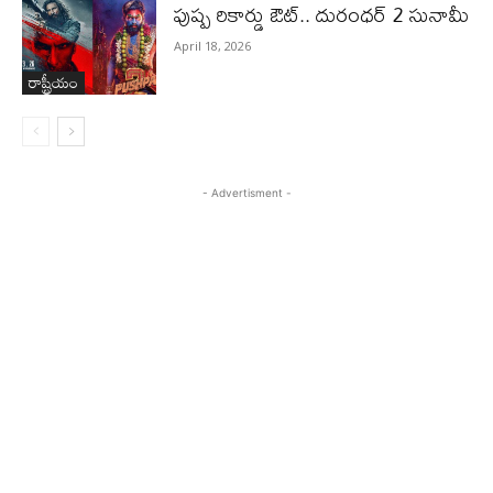
పుష్ప రికార్డు ఔట్‌.. దురంధ‌ర్ 2 సునామీ
April 18, 2026
రాష్ట్రీయం
- Advertisment -