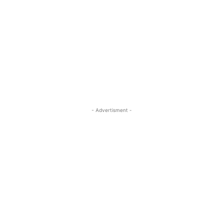
- Advertisment -