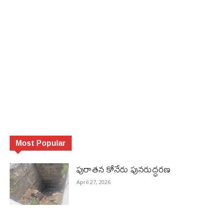
Most Popular
పురాత‌న కోనేరు పున‌రుద్ధ‌ర‌ణ
April 27, 2026