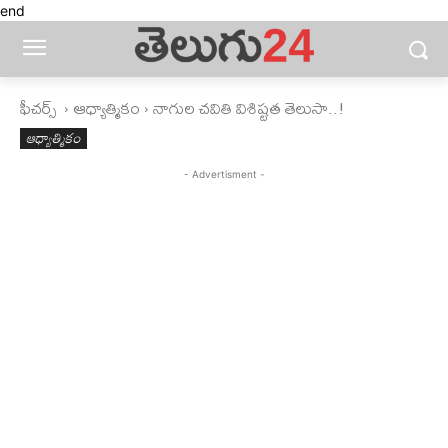
end
ఫీచ‌ర్స్ ‌
ఆధ్యాత్మికం
నాగుల చవితి విశిష్టత తెలుసా..!
ఆధ్యాత్మికం
- Advertisment -