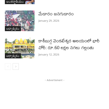
అంతర్జాతీయం
మేడారం జనగుడారం
January 29, 2026
ఆధ్యాత్మికం
కాశీబుగ్గ వెంకటేశ్వర ఆలయంలో భారీ
చోరీ: రూ.60 లక్షల నగలు గల్లంతు
ఆధ్యాత్మికం
January 12, 2026
- Advertisment -