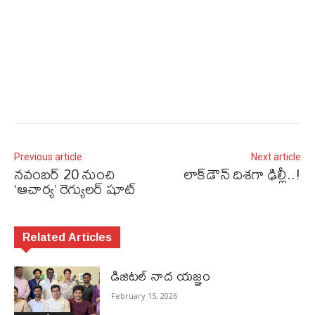
Previous article
Next article
నవంబర్‌ 20 నుంచి
లాక్‌డౌన్‌ దిశగా ఢిల్లీ..!
‘ఆచార్య’ రెగ్యులర్‌ షూట్‌
Related Articles
డిజిటల్ నాద యజ్ఞం
February 15, 2026