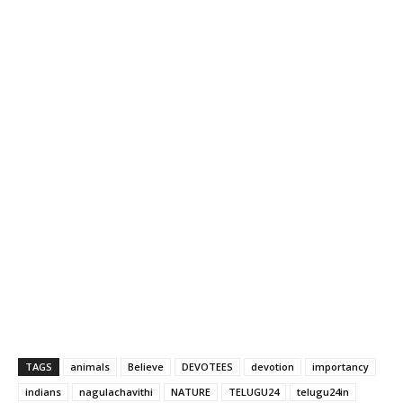
TAGS
animals
Believe
DEVOTEES
devotion
importancy
indians
nagulachavithi
NATURE
TELUGU24
telugu24in