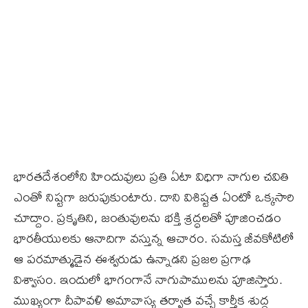
భారతదేశంలోని హిందువులు ప్రతి ఏటా విధిగా నాగుల చవితి
ఎంతో నిష్టగా జరుపుకుంటారు. దాని విశిష్టత ఏంటో ఒక్కసారి
చూద్దాం. ప్రకృతిని, జంతువులను భక్తి శ్రద్ధలతో పూజించడం
భారతీయులకు ఆనాదిగా వస్తున్న ఆచారం. సమస్త జీవకోటిలో
ఆ పరమాత్ముడైన ఈశ్వరుడు ఉన్నాడని ప్రజల ప్రగాఢ
విశ్వాసం. ఇందులో భాగంగానే నాగుపాములను పూజిస్తారు.
ముఖ్యంగా దీపావళి అమావాస్య తర్వాత వచ్చే కార్తీక శుద్ధ