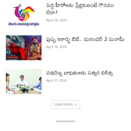
పెద్ద హీరోల‌కు ప్రేక్ష‌కులంటే గౌర‌వం
లేదా?
April 18, 2026
పుష్ప రికార్డు ఔట్‌.. దురంధ‌ర్ 2 సునామీ
April 18, 2026
వడదెబ్బ బాధితులకు సత్వర చికిత్స
April 15, 2026
Load more
- Advertisment -