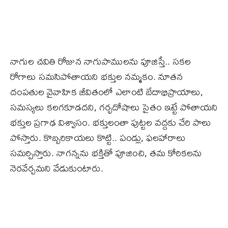
నాగుల చవితి రోజున నాగుపాములను పూజిస్తే.. సకల
రోగాలు సమసిపోతాయని భక్తుల నమ్మకం. నూతన
దంపతుల వైవాహిక జీవితంలో ఎలాంటి బేదాభిప్రాయాలు,
సమస్యలు కలగకూడదని, గర్భదోషాలు సైతం ఇట్టే పోతాయని
భక్తుల ప్రగాఢ విశ్వాసం. భక్తులంతా పుట్టల వద్దకు చేరి పాలు
పోస్తారు. కొబ్బరికాయలు కొట్టి.. పండ్లు, ఫలహారాలు
సమర్పిస్తారు. నాగన్నను భక్తితో పూజించి, తమ కోరికలను
నెరవేర్చమని వేడుకుంటారు.