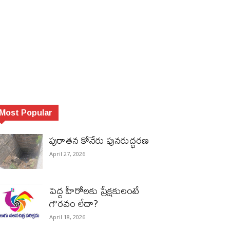
Most Popular
పురాత‌న కోనేరు పున‌రుద్ధ‌ర‌ణ
April 27, 2026
పెద్ద హీరోల‌కు ప్రేక్ష‌కులంటే
గౌర‌వం లేదా?
April 18, 2026