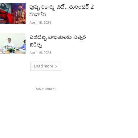
పుష్ప రికార్డు ఔట్‌.. దురంధ‌ర్ 2
సునామీ
April 18, 2026
వడదెబ్బ బాధితులకు సత్వర
చికిత్స
April 15, 2026
Load more
- Advertisment -