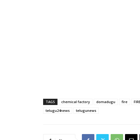
TAGS
chemical factory
domadugu
fire
FIR
telugu24news
telugunews