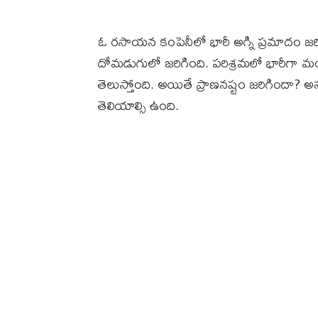
ఓ రసాయన కంపెనీలో భారీ అగ్ని ప్రమాదం జర
దోమడుగులో జరిగింది. పరిశ్రమలో భారీగా మంటల
తెలుస్తోంది. అయితే ప్రాణనష్టం జరిగిందా?
తెలియాల్సి ఉంది.