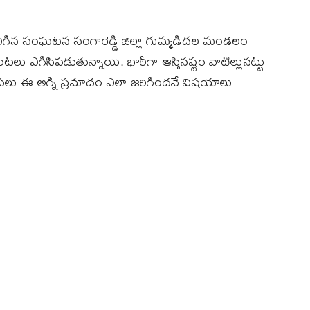
ిగిన సంఘటన సంగారెడ్డి జిల్లా గుమ్మడిదల మండలం
ు ఎగిసిపడుతున్నాయి. భారీగా ఆస్తినష్టం వాటిల్లునట్టు
 అసలు ఈ అగ్ని ప్రమాదం ఎలా జరిగిందనే విషయాలు