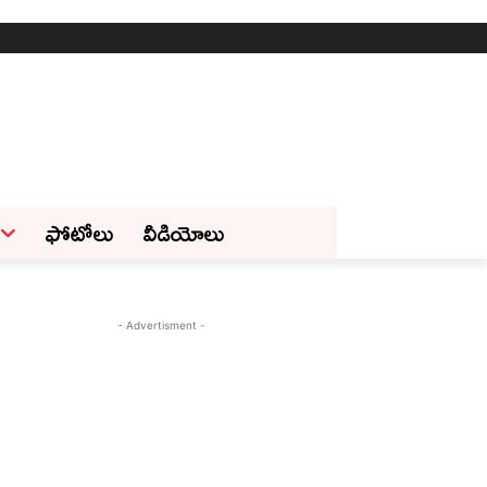
ఫోటోలు
వీడియోలు
- Advertisment -