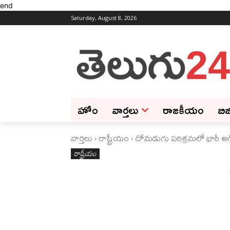
end
Saturday, August 8, 2026
హోం
వార్తలు
రాజకీయం
బిజ
వార్తలు
రాష్ట్రీయం
దోమడుగు పరిశ్రమలో భారీ అగ్
రాష్ట్రీయం