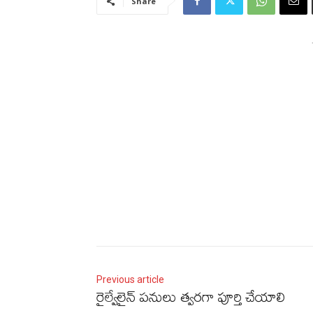
Share
Previous article
రైల్వేలైన్‌ పనులు త్వరగా పూర్తి చేయాలి