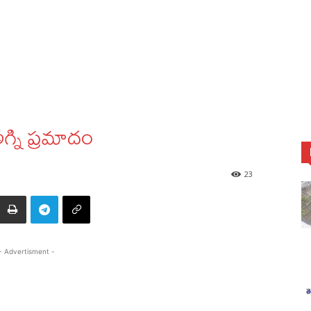
్ని ప్రమాదం
23
- Advertisment -