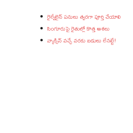
రైల్వేలైన్‌ పనులు త్వరగా పూర్తి చేయాలి
సింగూరుపై రైతుల్లో కొత్త ఆశలు
వ్యాక్సిన్‌ వచ్చే వరకు బడులు లేనట్టే!