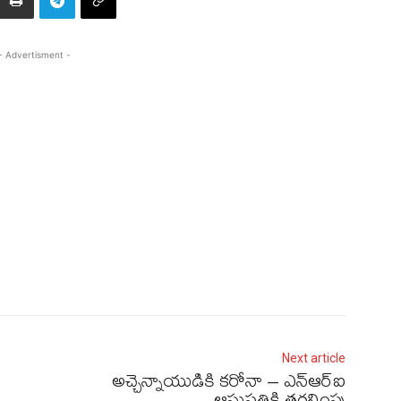
- Advertisment -
Next article
అచ్చెన్నాయుడికి కరోనా – ఎన్‌ఆర్‌ఐ
ఆసుప్రతికి తరలింపు