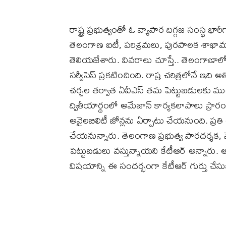
రాష్ట్ర ప్రభుత్వంతో ఓ వ్యాపార దిగ్గజ సంస్థ భా
తెలంగాణ ఐటీ, పరిశ్రమలు, పురపాలక శాఖామంత్రి
తెలియజేశారు. వివరాలు చూస్తే.. తెలంగాణాలో ర
సర్వీసెస్ ప్రకటించింది. రాష్ర చరిత్రలోనే ఇది 
చర్చల తర్వాత ఏవీఎస్ తమ పెట్టుబడులకు మ
ద్వితీయార్థంలో అమేజాన్ కార్యకలాపాలు ప్ర
అవైలబిలిటీ జోన్లను ఏర్పాటు చేయనుంది. ప్రతి
చేయనున్నారు. తెలంగాణ ప్రభుత్వ పారదర్శక, వే
పెట్టుబడులు వస్తున్నాయని కేటీఆర్ అన్నారు. 
విషయాన్ని ఈ సందర్భంగా కేటీఆర్ గుర్తు చేసు