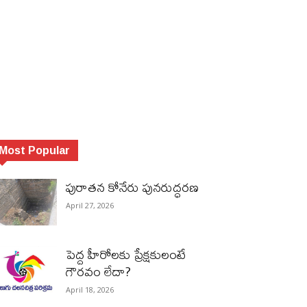
Most Popular
పురాత‌న కోనేరు పున‌రుద్ధ‌ర‌ణ
April 27, 2026
పెద్ద హీరోల‌కు ప్రేక్ష‌కులంటే
గౌర‌వం లేదా?
April 18, 2026