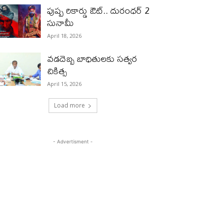
పుష్ప రికార్డు ఔట్‌.. దురంధ‌ర్ 2
సునామీ
April 18, 2026
వడదెబ్బ బాధితులకు సత్వర
చికిత్స
April 15, 2026
Load more
- Advertisment -