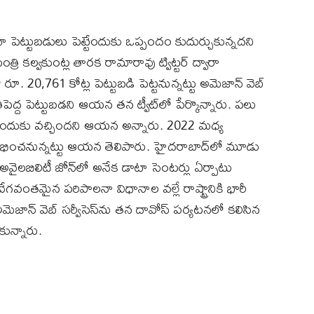
రీగా పెట్టుబడులు పెట్టేందుకు ఒప్పందం కుదుర్చుకున్నదని
 కల్వకుంట్ల తారక రామారావు ట్విట్టర్‌ ద్వారా
ూ. 20,761 కోట్ల పెట్టుబడి పెట్టనున్నట్టు అమెజాన్ వెబ్
అతిపెద్ద పెట్టుబడని ఆయన తన ట్వీట్‌లో పేర్కొన్నారు. పలు
ుందుకు వచ్చిందని ఆయన అన్నారు. 2022 మధ్య
ారంభించనున్నట్టు ఆయన తెలిపారు. హైదరాబాద్‌లో మూడు
 అవైలబిలిటీ జోన్‌లో అనేక డాటా సెంటర్లు ఏర్పాటు
గవంతమైన పరిపాలనా విధానాల వల్లే రాష్ట్రానికి భారీ
అమెజాన్ వెబ్ సర్వీసెస్‌ను తన దావోస్ పర్యటనలో కలిసిన
కున్నారు.