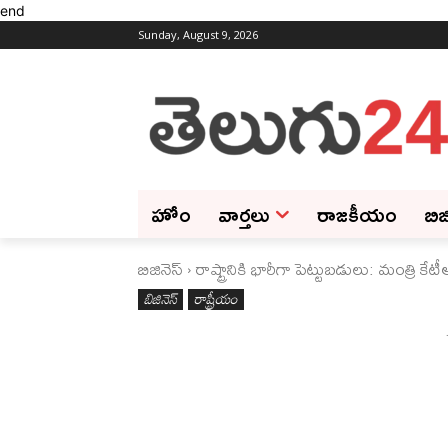
end
Sunday, August 9, 2026
హోం
వార్తలు
రాజకీయం
బిజ
బిజినెస్‌
రాష్ట్రానికి భారీగా పెట్టుబడులు: మంత్రి కేటీ
బిజినెస్‌
రాష్ట్రీయం