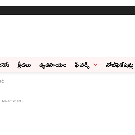
ినెస్‌
క్రీడలు
వ్యవసాయం
ఫీచ‌ర్స్ ‌
నోటిఫికేషన్లు
ఆర్‌
- Advertisment -