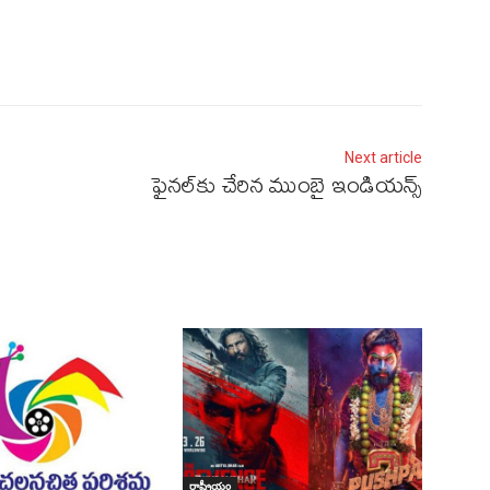
Next article
ఫైనల్‌కు చేరిన ముంబై ఇండియన్స్‌
రాష్ట్రీయం