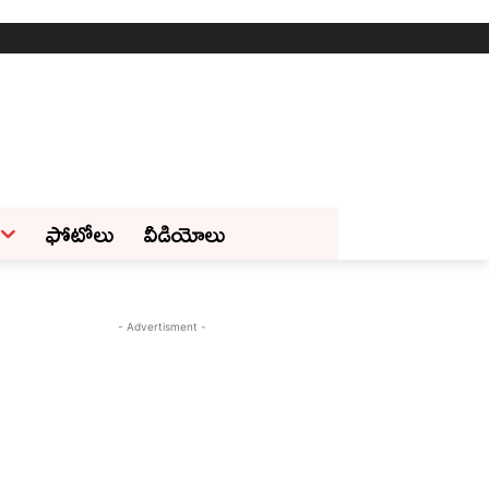
ఫోటోలు
వీడియోలు
- Advertisment -