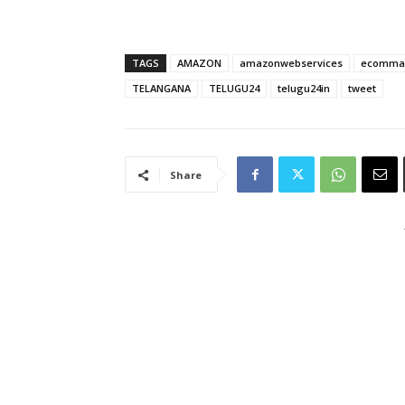
TAGS
AMAZON
amazonwebservices
ecomma
TELANGANA
TELUGU24
telugu24in
tweet
Share