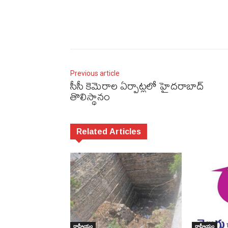
Previous article
సీసీ కెమెరాల ఏర్పాట్లలో హైదరాబాద్‌
తొలిస్థానం
Related Articles
రాష్ట్రీయం
రాష్ట్రీయం