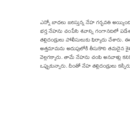
ఎన్నో బాధలు బరిస్తున్న నేహ గర్భవతి అయ్యింది
భర్త నేహను చంపేసి శవాన్ని గంగానదిలో పడ
తల్లిదండ్రులు పోలీసులుకు ఫిర్యాదు చేశారు.
అత్తమామను అదుపులోకి తీసుకొని తమదైన శై
వెల్లగక్కారు. తామే నేహను చంపి అనవాళ్లు క
ఒప్పుకున్నారు. దీంతో నేహ తల్లిదండ్రులు కన్నీర