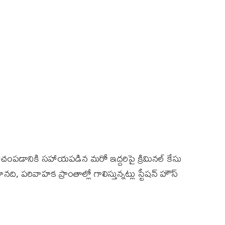
ంపడానికి సహాయపడిన మరో ఇద్దరిపై క్రిమినల్‌ కేసు
ివాహక ప్రాంతాల్లో గాలిస్తున్నట్లు స్టేషన్‌ హౌస్‌