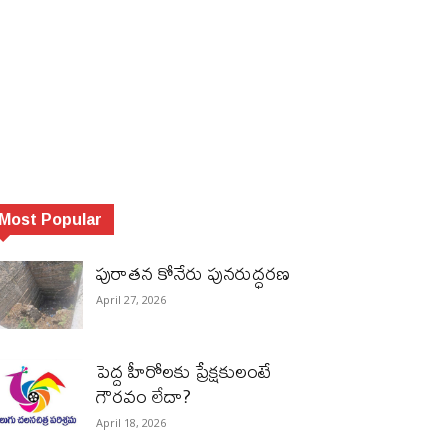
Most Popular
పురాత‌న కోనేరు పున‌రుద్ధ‌ర‌ణ
April 27, 2026
పెద్ద హీరోల‌కు ప్రేక్ష‌కులంటే
గౌర‌వం లేదా?
April 18, 2026