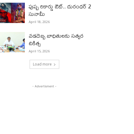
పుష్ప రికార్డు ఔట్‌.. దురంధ‌ర్ 2
సునామీ
April 18, 2026
వడదెబ్బ బాధితులకు సత్వర
చికిత్స
April 15, 2026
Load more
- Advertisment -