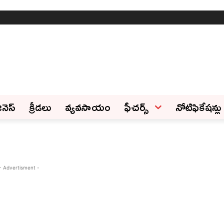
ినెస్‌
క్రీడలు
వ్యవసాయం
ఫీచ‌ర్స్ ‌
నోటిఫికేషన్లు
- Advertisment -