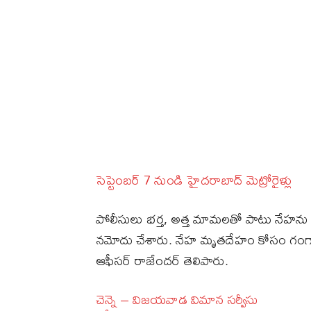
సెప్టెంబర్‌ 7 నుండి హైదరాబాద్‌ మెట్రోరైళ్లు
పోలీసులు భర్త, అత్త మామలతో పాటు నేహను చ
నమోదు చేశారు. నేహ మృతదేహం కోసం గంగానది, పర
ఆఫీసర్‌ రాజేందర్‌ తెలిపారు.
చెన్నై – విజయవాడ విమాన సర్వీసు