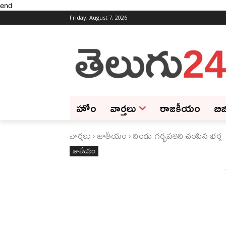
end
Friday, August 7, 2026
హోం
వార్తలు
రాజకీయం
బిజ
వార్తలు
జాతీయం
నిండు గర్భవతిని చంపిన భర్త
జాతీయం