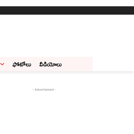
ఫోటోలు
వీడియోలు
- Advertisment -