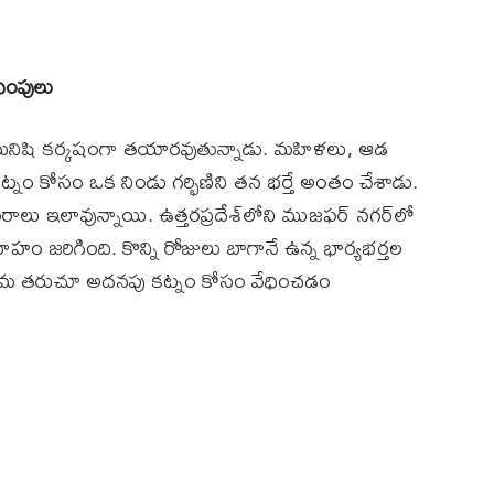
ింపులు
మనిషి కర్కషంగా తయారవుతున్నాడు. మహిళలు, ఆడ
్నం కోసం ఒక నిండు గర్భిణిని తన భర్తే అంతం చేశాడు.
రాలు ఇలావున్నాయి. ఉత్తరప్రదేశ్‌లోని ముజఫర్‌ నగర్‌లో
హం జరిగింది. కొన్ని రోజులు బాగానే ఉన్న భార్యభర్తల
్త మామ తరుచూ అదనపు కట్నం కోసం వేధించడం