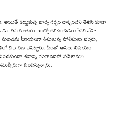
. అయితే కట్టుకున్న భార్య గర్భం దాల్చిందని తెలిసి కూడా
ేశాడు. తన కూతురు ఇంట్లో కనిపించడం లేదని నేహ
 ఈ ఘటనను సీరియస్‌గా తీసుకున్న పోలీసులు భర్తను,
లిలో విచారణ చెపట్టారు. దీంతో అసలు విషయం
నిపించకుండా శవాన్ని గంగానదిలో పడేశామని
ుమున్నీరుగా విలపిస్తున్నారు.