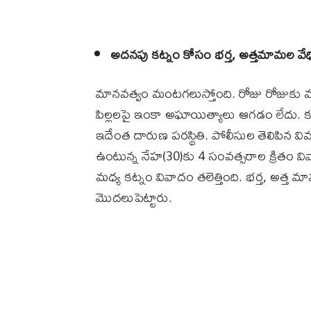
అదనపు కట్నం కోసం భర్త, అత్తమామల వేధ
మానవత్వం మంటగలుస్తోంది. రోజు రోజుకు 
పిల్లలపై ఇంకా అఘాయిత్యాలు ఆగడం లేదు. కట
ఇదేంత దారుణ పరస్థితి. పోలీసుల తెలిపిన వివ
ఉంటున్న నేహ(30)కు 4 సంవత్సరాల క్రితం వివా
మధ్య కట్నం వివాదం తలెత్తింది. భర్త, అత
మొదలుపెట్టారు.