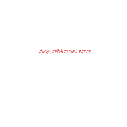
మంత్రి హరీశ్‌రావుకు కరోనా