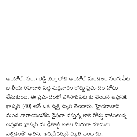
ఆందోల్: సంగారెడ్డి జిల్లా లోని అందోల్ మండలం సంగుపేట
జాతీయ రహదారి వద్ద శుక్రవారం రోడ్డు ప్రమాదం చోటు
చేసుకుంది. ఈ ప్రమాదంలో పోసానిపేట కు చెందిన అవుసలి
భాస్కర్ (40) అనే ఒక వ్యక్తి మృతి చెందారు. హైదరాబాద్
నుండి నారాయణఖేడ్ వైపుగా వస్తున్న లారీ రోడ్డు దాటుతున్న
అవుసలి భాస్కర్ ను ఢీకొట్టి అతని మీదుగా దూసుకు
వెళ్లడంతో అతను అక్కడికక్కడే మృతి చెందాడు.