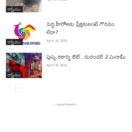
రాష్ట్రీయం
పెద్ద హీరోల‌కు ప్రేక్ష‌కులంటే గౌర‌వం
లేదా?
రాష్ట్రీయం
April 18, 2026
పుష్ప రికార్డు ఔట్‌.. దురంధ‌ర్ 2 సునామీ
April 18, 2026
రాష్ట్రీయం
- Advertisment -