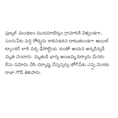
పుల్కల్ మండలం ముదిమాణిక్యం గ్రామానికి వెళ్తుండగా,
సంగుపేట వద్ద రోడ్డును కాలినడకన దాటుతుండగా ఆయిల్
ట్యాంకర్ లారీ వచ్చి ఢీకొట్టింది. దింతో ఆయన అక్కడిక్కడే
మృతి చెందారు. మృతుడి భార్య అంజమ్మ పిర్యాదు మేరకు
కేసు నమోదు చేసి దర్యాప్తు చేస్తున్నట్లు జోగిపేట ఎస్సై వెంకట
రాజా గౌడ్ తెలిపారు.