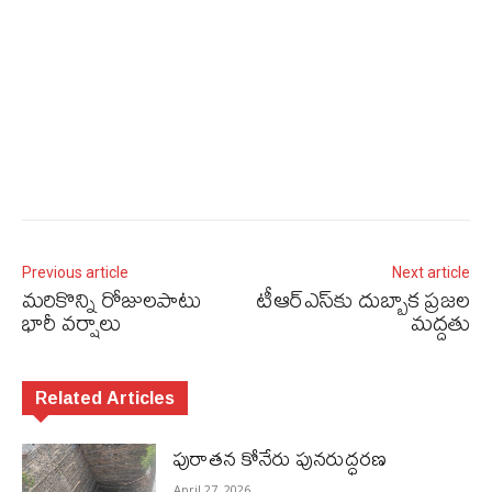
Previous article
Next article
మరికొన్ని రోజులపాటు
టీఆర్‌ఎస్‌కు దుబ్బాక ప్రజల
భారీ వర్షాలు
మద్దతు
Related Articles
పురాత‌న కోనేరు పున‌రుద్ధ‌ర‌ణ
April 27, 2026