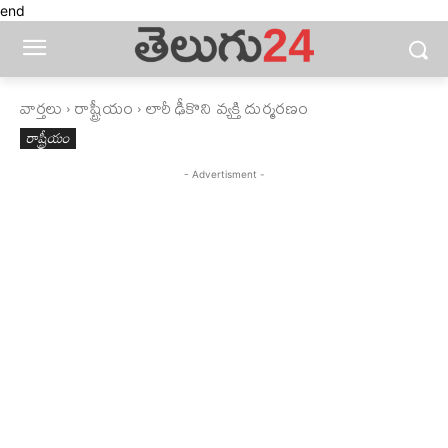
end
వార్తలు
రాష్ట్రీయం
లారీ ఢీకొని వ్యక్తి దుర్మరణం
రాష్ట్రీయం
- Advertisment -