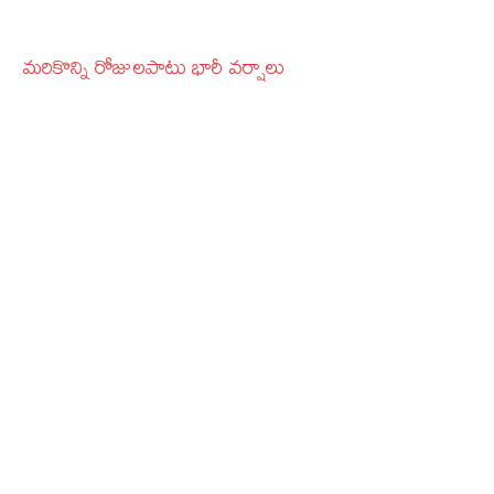
మరికొన్ని రోజులపాటు భారీ వర్షాలు