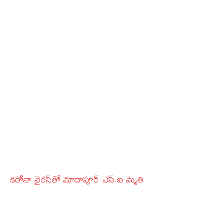
కరోనా వైరస్‌తో మాదాపూర్‌ ఎస్‌.ఐ మృతి