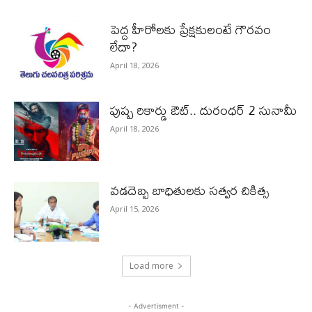
పెద్ద హీరోల‌కు ప్రేక్ష‌కులంటే గౌర‌వం
లేదా?
April 18, 2026
పుష్ప రికార్డు ఔట్‌.. దురంధ‌ర్ 2 సునామీ
April 18, 2026
వడదెబ్బ బాధితులకు సత్వర చికిత్స
April 15, 2026
Load more
- Advertisment -