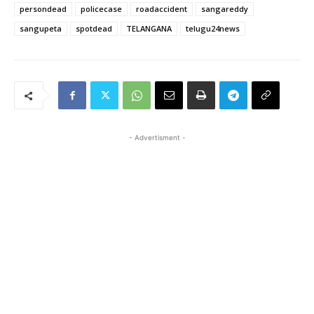
persondead
policecase
roadaccident
sangareddy
sangupeta
spotdead
TELANGANA
telugu24news
- Advertisment -