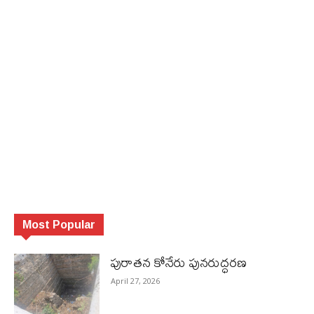
Most Popular
పురాత‌న కోనేరు పున‌రుద్ధ‌ర‌ణ
April 27, 2026