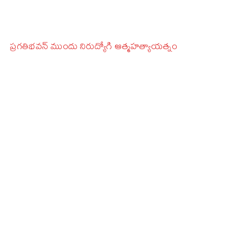
ప్రగతిభవన్‌ ముందు నిరుద్యోగి ఆత్మహత్యాయత్నం