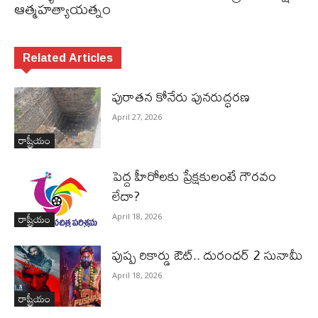
ఆత్మహత్యాయత్నం
Related Articles
పురాత‌న కోనేరు పున‌రుద్ధ‌ర‌ణ
April 27, 2026
రాష్ట్రీయం
పెద్ద హీరోల‌కు ప్రేక్ష‌కులంటే గౌర‌వం
లేదా?
రాష్ట్రీయం
April 18, 2026
పుష్ప రికార్డు ఔట్‌.. దురంధ‌ర్ 2 సునామీ
April 18, 2026
రాష్ట్రీయం