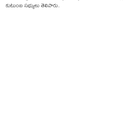
కుటుంబ సభ్యులు తెలిపారు.