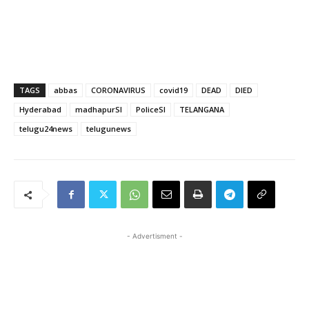
TAGS
abbas
CORONAVIRUS
covid19
DEAD
DIED
Hyderabad
madhapurSI
PoliceSI
TELANGANA
telugu24news
telugunews
- Advertisment -