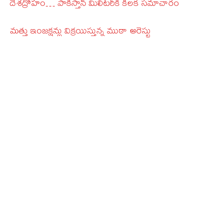
దేశద్రోహం… పాకిస్తాన్‌ మిలిటరీకి కీలక సమాచారం
మత్తు ఇంజక్షన్లు విక్రయిస్తున్న ముఠా అరెస్టు