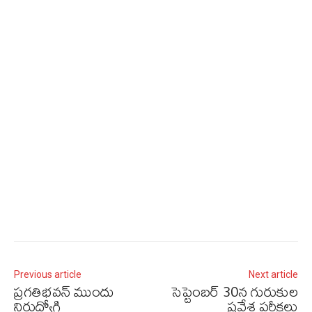
Previous article
Next article
ప్రగతిభవన్‌ ముందు
సెప్టెంబర్‌ 30న గురుకుల
నిరుద్యోగి
ప్రవేశ పరీక్షలు