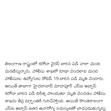
తెలంగాణ రాష్ర్టంలో కరోనా వైరస్‌ బారిన పడి చాలా మంది
మరణిస్తున్నారు. పోలీసు శాఖలో కూడా వందలాది మంది
పోలీసులు ఉద్యోగులు కోవిడ్‌ 19 బారిన పడి మృతి చెందారు.
అయితే తాజాగా హైదరాబాద్‌ మాదాపూర్‌ ఎస్‌ఐ అబ్బాస్‌
కరోనా బారిన పడి చికిత్స పొందుతూ మృతి చెందడం పోలీసు
శాఖను తీవ్ర దిగ్ర్భాంతికి గురిచేస్తోంది. అయితే కొంతకాలంగా
ఎస్‌ఐ అబ్బాస్‌ ఇతర అనారోగ్య సమస్యలతో బాధపడుతున్నట్లు