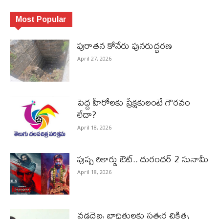
Most Popular
పురాత‌న కోనేరు పున‌రుద్ధ‌ర‌ణ
April 27, 2026
పెద్ద హీరోల‌కు ప్రేక్ష‌కులంటే గౌర‌వం
లేదా?
April 18, 2026
పుష్ప రికార్డు ఔట్‌.. దురంధ‌ర్ 2 సునామీ
April 18, 2026
వడదెబ్బ బాధితులకు సత్వర చికిత్స