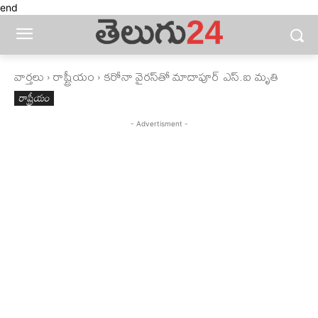
end
వార్తలు
రాష్ట్రీయం
కరోనా వైరస్‌తో మాదాపూర్‌ ఎస్‌.ఐ మృతి
రాష్ట్రీయం
- Advertisment -