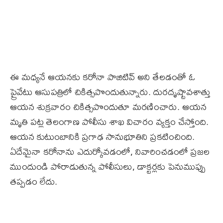
ఈ మధ్యనే ఆయనకు కరోనా పాజిటివ్‌ అని తేలడంతో ఓ
ప్రైవేటు ఆసుపత్రిలో చికిత్సపొందుతున్నారు. దురదృష్టావశాత్తు
ఆయన శుక్రవారం చికిత్సపొందుతూ మరణించారు. ఆయన
మృతి పట్ల తెలంగాణ పోలీసు శాఖ విచారం వ్యక్తం చేస్తోంది.
ఆయన కుటుంబానికి ప్రగాఢ సానుభూతిని ప్రకటించింది.
ఏదేమైనా కరోనాను ఎదుర్కోవడంలో, నివారించడంలో ప్రజల
ముందుండి పోరాడుతున్న పోలీసులు, డాక్టర్లకు పెనుముప్పు
తప్పడం లేదు.