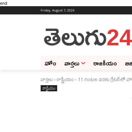
end
Friday, August 7, 2026
హోం
వార్తలు
రాజకీయం
బిజ
వార్తలు
రాష్ట్రీయం
11 గంటల వరకు గ్రేటర్‌లో ప
రాష్ట్రీయం