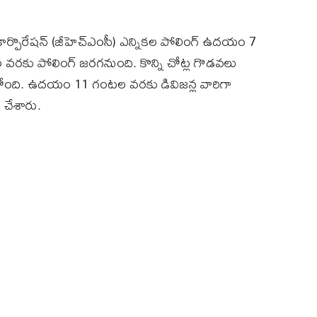
 కార్పొరేషన్‌ (జీహెచ్‌ఎంసీ) ఎన్నికల పోలింగ్ ఉదయం 7
రకు పోలింగ్‌ జరగనుంది. కొన్ని చోట్ల గొడవలు
ుతోంది. ఉదయం 11 గంటల వరకు డివిజన్ల వారిగా
 చేశారు.