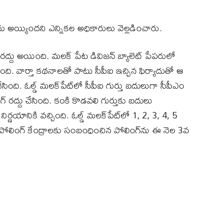
ు అయ్యిందని ఎన్నికల అధికారులు వెల్లడించారు.
గ్‌ రద్దు అయింది. మలక్ పేట డివిజన్ బ్యాలెట్ పేపరులో
ింది. వార్తా కథనాలతో పాటు సీపీఐ ఇచ్చిన ఫిర్యాదుతో ఆ
ింది. ఓల్డ్‌ మలక్‌పేట్‌లో సీపీఐ గుర్తు బదులుగా సీపీఎం
ంగ్‌ రద్దు చేసింది. కంకి కొడవలి గుర్తుకు బదులు
ర్ణయానికి వచ్చింది. ఓల్డ్‌ మలక్‌పేట్‌లో 1, 2, 3, 4, 5
. ఈ పోలింగ్ కేంద్రాలకు సంబంధించిన పోలింగ్‌ను ఈ నెల 3వ