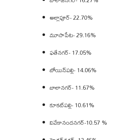
బాలాజీనగర్- 16.27%
అల్లాపూర్‌- 22.70%
మూసాపేట- 29.16%
ఫతేనగర్‌- 17.05%
బోయిన్‌పల్లి- 14.06%
బాలానగర్‌- 11.67%
కూకట్‌పల్లి- 10.61%
వివేకానందనగర్-10.57 %