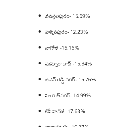
వనస్థలిపురం- 15.69%
హస్తినపురం- 12.23%
నాగోల్ -16.16%
మన్సూరాబాద్ -15.84%
బీఎన్‌ రెడ్డి నగర్- 15.76%
హయత్‌నగర్- 14.99%
కేపీహెచ్‌బీ -17.63%