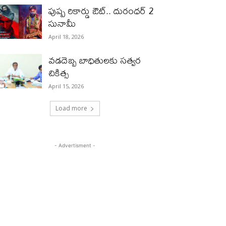
పుష్ప రికార్డు ఔట్‌.. దురంధ‌ర్ 2
సునామీ
April 18, 2026
వడదెబ్బ బాధితులకు సత్వర
చికిత్స
April 15, 2026
Load more
- Advertisment -