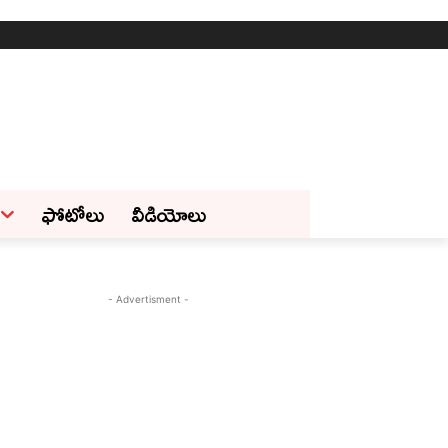
ఫోటోలు
వీడియోలు
- Advertisment -