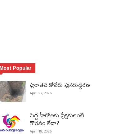
Most Popular
పురాత‌న కోనేరు పున‌రుద్ధ‌ర‌ణ
April 27, 2026
పెద్ద హీరోల‌కు ప్రేక్ష‌కులంటే
గౌర‌వం లేదా?
April 18, 2026