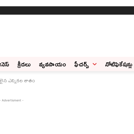
ినెస్‌
క్రీడలు
వ్యవసాయం
ఫీచ‌ర్స్ ‌
నోటిఫికేషన్లు
ోలైన ఎన్నికల శాతం
- Advertisment -