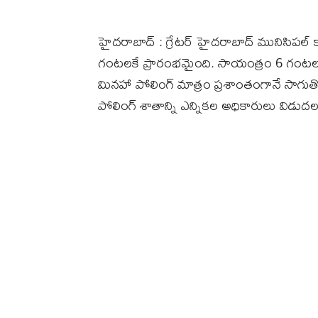
హైదరాబాద్ : గ్రేటర్‌ హైదరాబాద్‌ మునిసిపల్‌
గంటలకే ప్రారంభమైంది. సాయంత్రం 6 గంటల వ
మినహా పోలింగ్ మాత్రం ప్రశాంతంగానే సాగ
పోలింగ్‌ శాతాన్ని ఎన్నికల అధికారులు విడుదల