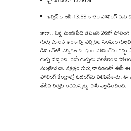
హైదర్‌నగర్- 13.46%
ఆల్విన్ కాలనీ-13.68 శాతం పోలింగ్‌ నమోద
కాగా.. ఓల్డ్‌ మలక్‌పేట్‌ డివిజన్‌ 26లో పోలిం
గుర్తు మారిన అంశాన్ని ఎన్నికల సంఘం గుర్తిచ
డివిజన్‌లో ఎన్నికల సంఘం పోలింగ్‌ను రద్దు చేస
గుర్తు వచ్చింది. ఈసీ గుర్తులు పరిశీలించి పోలి
సుత్తికొడవలి నక్షత్రం గుర్తు రావడంతో ఈసీ ఈ ని
పోలింగ్ కేంద్రాల్లో ఓటింగ్‌‌ను నిలిపివేశారు
తేదీన నిర్వహించనున్నట్టు ఈసీ వెల్లడించింది.