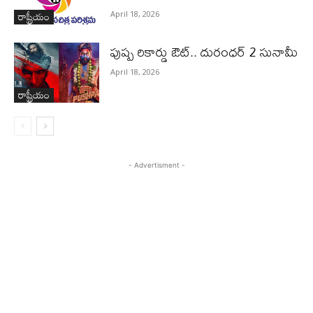
రాష్ట్రీయం
April 18, 2026
పుష్ప రికార్డు ఔట్‌.. దురంధ‌ర్ 2 సునామీ
April 18, 2026
రాష్ట్రీయం
- Advertisment -