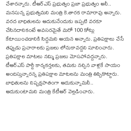
చేశారన్నారు. టీఆర్‌ఎస్‌ ప్రభుత్వం ప్రజా ప్రభుత్వం అనీ..
మనసున్న ప్రభుత్వమని మంత్రి కె.తారక రామారావు అన్నారు.
వరద బాధితులను ఆదుకునేందుకు ఇప్పటి వరకూ
చేసినదానికంటే అవసరమైతే మరో 100 కోట్లు
కేటాయించడానికి సిద్ధమని ఆయన అన్నారు. ప్రతిపక్షాలు చేసే
తప్పుడు ప్రచారాలకు ప్రజలు లోనుకావద్దని సూచించారు.
ప్రతిపక్షాల మాటలు నమ్మి ప్రజలు మోసపోవద్దన్నారు.
టీఆర్‌ఎస్‌ పార్టీ కార్యకర్తలకు, తమకు నచ్చిన వాళ్లకే సాయం
అందిస్తున్నారన్న ప్రతిపక్షాల మాటలను మంత్రి తిప్పికొట్టారు.
బాధితులను నిష్పక్షపాతంగా ఆదుకున్నామనీ..
ఆదుకుంటామని మంత్రి కేటీఆర్‌ వెల్లడించారు.