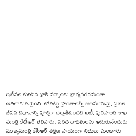
ఇటీవల కురిసిన భారీ వర్షాలకు భాగ్యనగరమంతా
అతలాకుతమైంది. లోతట్టు ప్రాంతాలన్నీ జలమయమై, ప్రజల
జీవన విధానాన్ని పూర్తిగా దెబ్బతీసిందని ఐటీ, పురపాలక శాఖ
మంత్రి కేటీఆర్‌ తెలిపారు. వరద బాధితులను ఆదుకునేందుకు
ముఖ్యమంత్రి కేసీఆర్‌ తక్షణ సాయంగా నిధులు మంజూరు