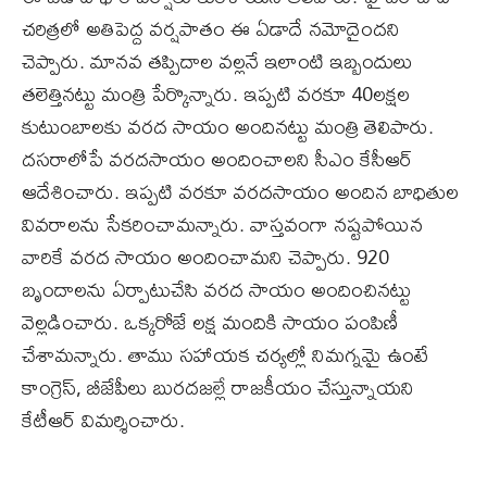
చరిత్రలో అతిపెద్ద వర్షపాతం ఈ ఏడాదే నమోదైందని
చెప్పారు. మానవ తప్పిదాల వల్లనే ఇలాంటి ఇబ్బందులు
తలెత్తినట్టు మంత్రి పేర్కొన్నారు. ఇప్పటి వరకూ 40లక్షల
కుటుంబాలకు వరద సాయం అందినట్టు మంత్రి తెలిపారు.
దసరాలోపే వరదసాయం అందించాలని సీఎం కేసీఆర్‌
ఆదేశించారు. ఇప్పటి వరకూ వరదసాయం అందిన బాధితుల
వివరాలను సేకరించామన్నారు. వాస్తవంగా నష్టపోయిన
వారికే వరద సాయం అందించామని చెప్పారు. 920
బృందాలను ఏర్పాటుచేసి వరద సాయం అందించినట్టు
వెల్లడించారు. ఒక్కరోజే లక్ష మందికి సాయం పంపిణీ
చేశామన్నారు. తాము సహాయక చర్యల్లో నిమగ్నమై ఉంటే
కాంగ్రెస్‌, బీజేపీలు బురదజల్లే రాజకీయం చేస్తున్నాయని
కేటీఆర్‌ విమర్శించారు.