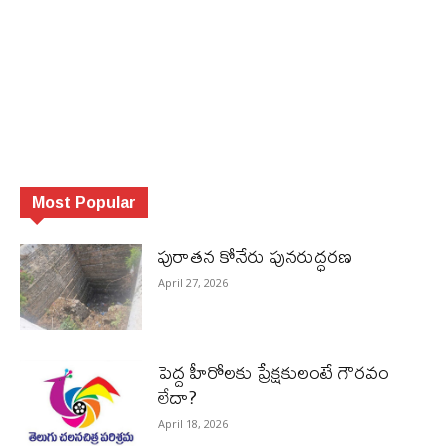
Most Popular
పురాత‌న కోనేరు పున‌రుద్ధ‌ర‌ణ
April 27, 2026
పెద్ద హీరోల‌కు ప్రేక్ష‌కులంటే గౌర‌వం
లేదా?
April 18, 2026