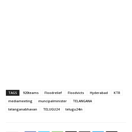
TAGS
920teams
Floodrelief
Floodvicts
Hyderabad
KTR
mediameeting
muncipalminister
TELANGANA
telanganabhavan
TELUGU24
telugu24in