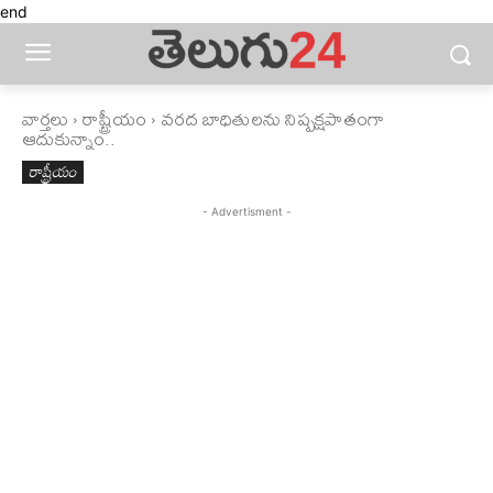
end
వార్తలు
రాష్ట్రీయం
వరద బాధితులను నిష్పక్షపాతంగా
ఆదుకున్నాం..
రాష్ట్రీయం
- Advertisment -