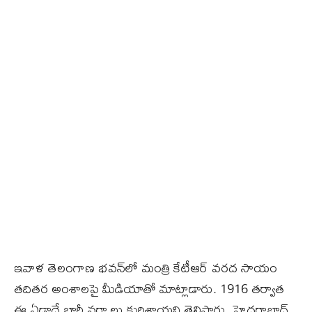
ఇవాళ తెలంగాణ భవన్‌లో మంత్రి కేటీఆర్‌ వరద సాయం
తదితర అంశాలపై మీడియాతో మాట్లాడారు. 1916 తర్వాత
ఈ ఏడాదే భారీ వర్షాలు కురిశాయని తెలిపారు. హైదరాబాద్‌