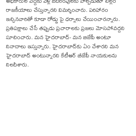
అధికారుల వద్దకు వెళ్లి బెదిరింపులకు పాల్పడుతూ చిల్లర
రాజకీయాలు చేస్తున్నారని విమర్శించారు. పరిహారం
ఇచ్చినవారితో కూడా రోడ్డు పై ధర్నాలు చేయించారన్నారు.
ప్రతిపక్షాలు చేసే తప్పుడు ప్రచారాలకు ప్రజలు మోసపోవద్దని
సూచించారు. మన హైదరాబాద్‌- మన బిజేపీ అంటూ
నినాదాలు ఇస్తున్నారు. హైదరాబాద్‌కు ఏం చేశారని మన
హైదరాబాద్‌ అంటున్నారని కేటీఆర్‌ బీజేపీ నాయకులను
నిలదీశారు.