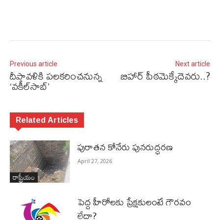
Previous article
Next article
దీపావళికి పలకరించనున్న
బిహార్‌ పీఠమెక్కేదెవరు..?
‘వకీల్‌సాబ్’
Related Articles
పురాత‌న కోనేరు పున‌రుద్ధ‌ర‌ణ
April 27, 2026
రాష్ట్రీయం
పెద్ద హీరోల‌కు ప్రేక్ష‌కులంటే గౌర‌వం
లేదా?