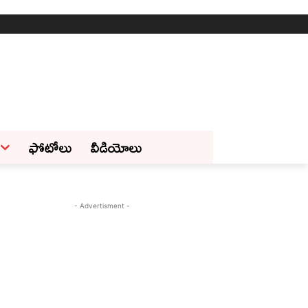
ఫోటోలు
వీడియోలు
- Advertisment -