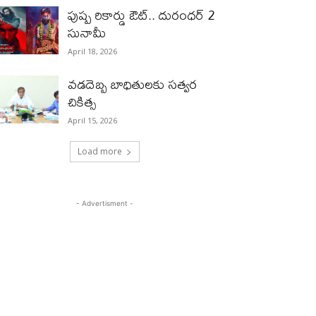
పుష్ప రికార్డు ఔట్‌.. దురంధ‌ర్ 2
సునామీ
April 18, 2026
వడదెబ్బ బాధితులకు సత్వర
చికిత్స
April 15, 2026
Load more
- Advertisment -