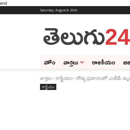
end
Saturday, August 8, 2026
హోం
వార్తలు
రాజకీయం
బిజ
వార్తలు
రాష్ట్రీయం
రోడ్డు ప్రమాదంలో ఎంపీపీ మృ
రాష్ట్రీయం