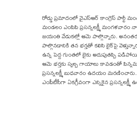
రోడ్డు ప్రమాదంలో వైఎస్‌ఆర్‌ కాంగ్రెస్‌ పార్టీ
మండలం ఎంపిపి ప్రసన్నలక్ష్మీ మంగళవారం నా
జయంతి వేడుకల్లో ఆమె పాల్గొన్నారు. అనంతర
పాల్గొనడానికి తన భర్తతో కలిసి బైక్‌పై వెళ్
ఉన్న పెద్ద గుంతలో బైకు అదుపుతప్పి పడిపోయిం
ఆమె భర్తకు స్వల్ప గాయాలు కావడంతో పిన్నమనేన
ప్రసన్నలక్ష్మీ బుధవారం ఉదయం మరణించారు. గత 
ఎంపీటీసీగా ఏకగ్రీవంగా ఎన్నికైన ప్రసన్నలక్ష్