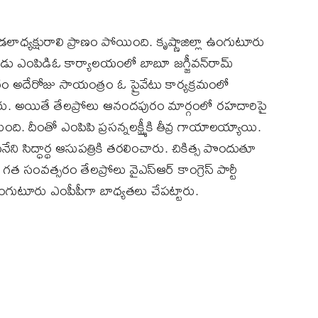
 మండలాధ్యక్షురాలి ప్రాణం పోయింది. కృష్ణాజిల్లా ఉంగుటూరు
డు ఎంపిడిఓ కార్యాలయంలో బాబూ జగ్జీవన్‌రామ్‌
ం అదేరోజు సాయంత్రం ఓ ప్రైవేటు కార్యక్రమంలో
తున్నారు. అయితే తేలప్రోలు ఆనందపురం మార్గంలో రహదారిపై
ది. దీంతో ఎంపిపి ప్రసన్నలక్ష్మీకి తీవ్ర గాయాలయ్యాయి.
ి సిద్ధార్థ ఆసుపత్రికి తరలించారు. చికిత్స పొందుతూ
సంవత్సరం తేలప్రోలు వైఎస్‌ఆర్‌ కాంగ్రెస్‌ పార్టీ
మీ ఉంగుటూరు ఎంపీపీగా బాధ్యతలు చేపట్టారు.