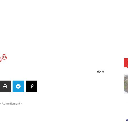
ృతి
9
- Advertisment -