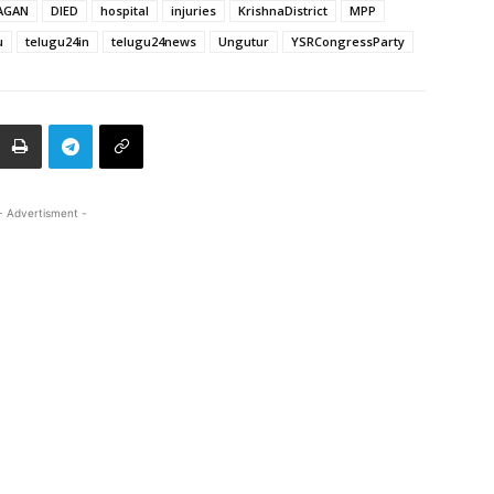
AGAN
DIED
hospital
injuries
KrishnaDistrict
MPP
u
telugu24in
telugu24news
Ungutur
YSRCongressParty
- Advertisment -