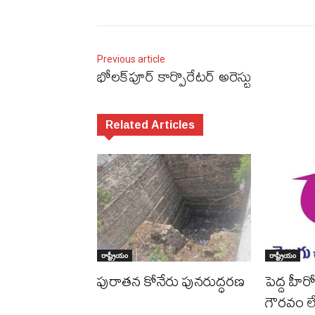
Previous article
భోలక్‌పూర్‌ కార్పొరేటర్‌ అరెస్టు
Related Articles
రాష్ట్రీయం
రాష్ట్రీయం
పురాత‌న కోనేరు పున‌రుద్ధ‌ర‌ణ
పెద్ద హీరో
గౌర‌వం 