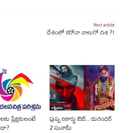
Next article
దేశంలో కరోనా నాలుగో దశ ?!
రాష్ట్రీయం
ల‌కు ప్రేక్ష‌కులంటే
పుష్ప రికార్డు ఔట్‌.. దురంధ‌ర్
లేదా?
2 సునామీ