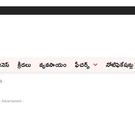
ినెస్‌
క్రీడలు
వ్యవసాయం
ఫీచ‌ర్స్ ‌
నోటిఫికేషన్లు
తి
- Advertisment -