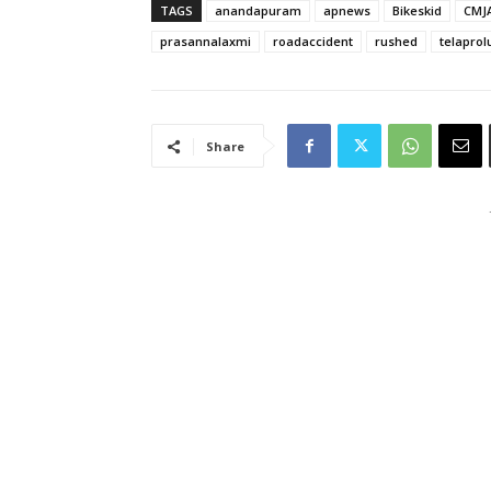
TAGS
anandapuram
apnews
Bikeskid
CMJ
prasannalaxmi
roadaccident
rushed
telaprol
Share