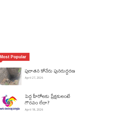
Most Popular
పురాత‌న కోనేరు పున‌రుద్ధ‌ర‌ణ
April 27, 2026
పెద్ద హీరోల‌కు ప్రేక్ష‌కులంటే
గౌర‌వం లేదా?
April 18, 2026