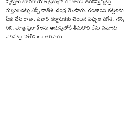
వ్యక్తులు కూరగాయల ట్రక్కులో గంజాయి తరలిస్తున్నట్లు
గుర్తించినట్లు ఎస్పీ రాజేశ్‌ చంద్ర తెలిపారు. గంజాయి కట్టలను
సీజ్‌ చేసి రాజు, ప‌వార్ కర్ణాట‌క‌కు చెందిన పప్పుల న‌గేశ్‌, గ‌న్నె
ర‌వి, మోత్రె ప్రకాశ్‌లను అదుపులోకి తీసుకొని కేసు నమోదు
చేసినట్లు పోలీసులు తెలిపారు.