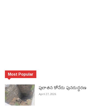
Most Popular
పురాత‌న కోనేరు పున‌రుద్ధ‌ర‌ణ
April 27, 2026