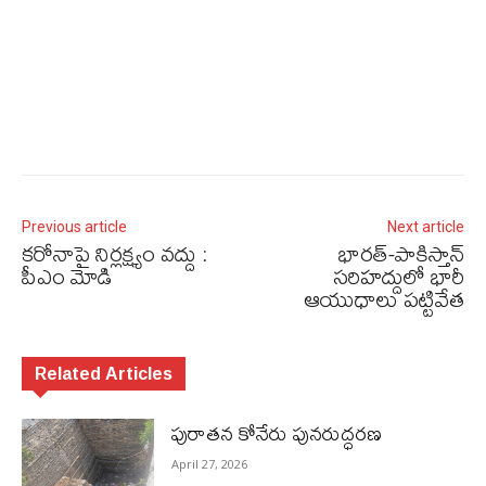
Previous article
Next article
కరోనాపై నిర్లక్ష్యం వద్దు :
భారత్‌-పాకిస్తాన్‌
పీఎం మోడి
సరిహద్దులో భారీ
ఆయుధాలు పట్టివేత
Related Articles
పురాత‌న కోనేరు పున‌రుద్ధ‌ర‌ణ
April 27, 2026