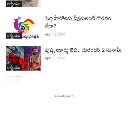
రాష్ట్రీయం
పెద్ద హీరోల‌కు ప్రేక్ష‌కులంటే గౌర‌వం
లేదా?
రాష్ట్రీయం
April 18, 2026
పుష్ప రికార్డు ఔట్‌.. దురంధ‌ర్ 2 సునామీ
April 18, 2026
రాష్ట్రీయం
- Advertisment -