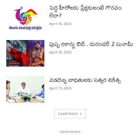
పెద్ద హీరోల‌కు ప్రేక్ష‌కులంటే గౌర‌వం
లేదా?
April 18, 2026
పుష్ప రికార్డు ఔట్‌.. దురంధ‌ర్ 2 సునామీ
April 18, 2026
వడదెబ్బ బాధితులకు సత్వర చికిత్స
April 15, 2026
Load more
- Advertisment -