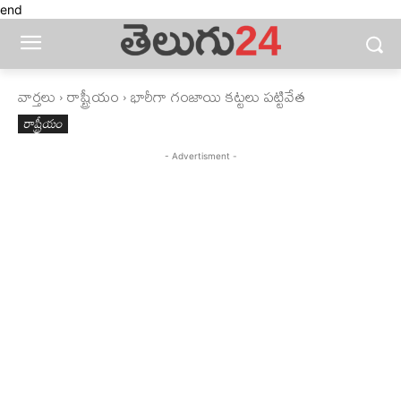
end
వార్తలు
రాష్ట్రీయం
భారీగా గంజాయి కట్టలు పట్టివేత
రాష్ట్రీయం
- Advertisment -