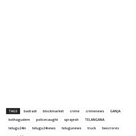
TAGS
badradi
blockmarket
crime
crimenews
GANJA
kothagudem
policecaught
sprajesh
TELANGANA
telugu24in
telugu24news
telugunews
truck
twocrores