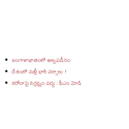
బంగాళాఖాతంలో అల్పపడీనం
దేశంలో మళ్లీ భారీ వర్షాలు !
కరోనాపై నిర్లక్ష్యం వద్దు : పీఎం మోడి