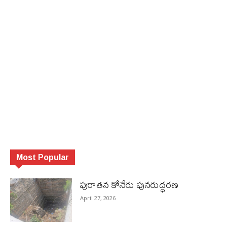
Most Popular
పురాత‌న కోనేరు పున‌రుద్ధ‌ర‌ణ
April 27, 2026