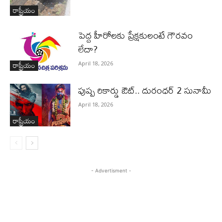
రాష్ట్రీయం
పెద్ద హీరోల‌కు ప్రేక్ష‌కులంటే గౌర‌వం
లేదా?
రాష్ట్రీయం
April 18, 2026
పుష్ప రికార్డు ఔట్‌.. దురంధ‌ర్ 2 సునామీ
April 18, 2026
రాష్ట్రీయం
- Advertisment -