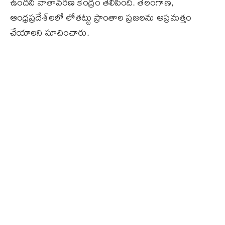
ఉందని వాతావరణ కేంద్రం తెలిపింది. తెలంగాణ,
ఆంధ్రప్రదేశ్‌లలో లోతట్టు ప్రాంతాల ప్రజలను అప్రమత్తం
చేయాలని సూచించారు.