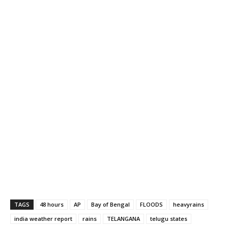
TAGS
48 hours
AP
Bay of Bengal
FLOODS
heavyrains
india weather report
rains
TELANGANA
telugu states