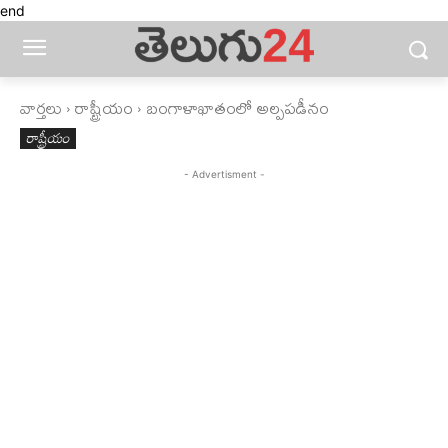
end
వార్తలు
రాష్ట్రీయం
బంగాళాఖాతంలో అల్పపడీనం
రాష్ట్రీయం
- Advertisment -