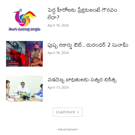
పెద్ద హీరోల‌కు ప్రేక్ష‌కులంటే గౌర‌వం
లేదా?
April 18, 2026
పుష్ప రికార్డు ఔట్‌.. దురంధ‌ర్ 2 సునామీ
April 18, 2026
వడదెబ్బ బాధితులకు సత్వర చికిత్స
April 15, 2026
Load more
- Advertisment -