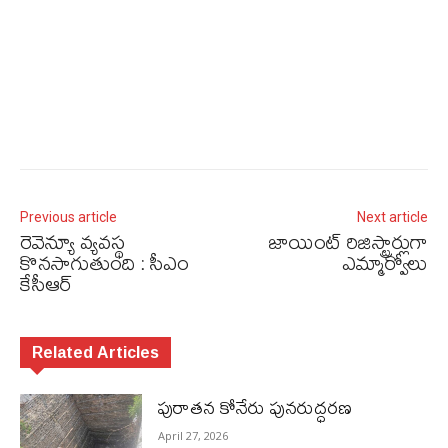
Previous article
Next article
రెవెన్యూ వ్యవస్థ
జాయింట్ రిజిస్ట్రార్లుగా
కొనసాగుతుంది : సీఎం
ఎమ్మార్వోలు
కేసీఆర్‌
Related Articles
పురాత‌న కోనేరు పున‌రుద్ధ‌ర‌ణ
April 27, 2026