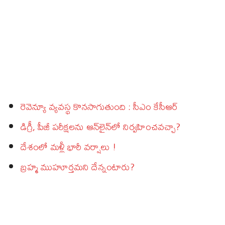
రెవెన్యూ వ్యవస్థ కొనసాగుతుంది : సీఎం కేసీఆర్‌
డిగ్రీ, పీజీ పరీక్షలను ఆన్‌లైన్‌లో నిర్వహించవచ్చా?
దేశంలో మళ్లీ భారీ వర్షాలు !
బ్రహ్మ ముహూర్తమని దేన్నంటారు?