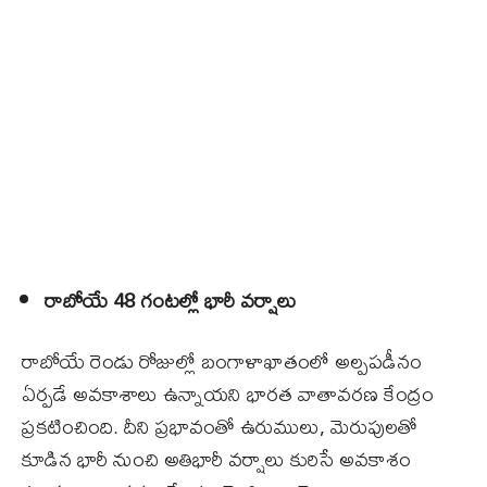
రాబోయే 48 గంటల్లో భారీ వర్షాలు
రాబోయే రెండు రోజుల్లో బంగాళాఖాతంలో అల్పపడీనం
ఏర్పడే అవకాశాలు ఉన్నాయని భారత వాతావరణ కేంద్రం
ప్రకటించింది. దీని ప్రభావంతో ఉరుములు, మెరుపులతో
కూడిన భారీ నుంచి అతిభారీ వర్షాలు కురిసే అవకాశం