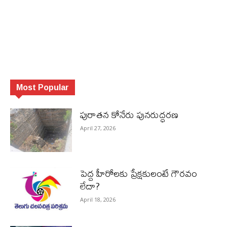
Most Popular
పురాత‌న కోనేరు పున‌రుద్ధ‌ర‌ణ
April 27, 2026
పెద్ద హీరోల‌కు ప్రేక్ష‌కులంటే గౌర‌వం
లేదా?
April 18, 2026