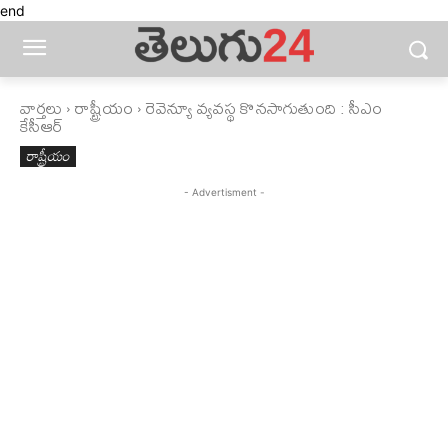
end
వార్తలు
రాష్ట్రీయం
రెవెన్యూ వ్యవస్థ కొనసాగుతుంది : సీఎం
కేసీఆర్‌
రాష్ట్రీయం
- Advertisment -