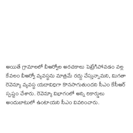
అయితే గ్రామాలలో వీఆర్వోల అరచకాలు పెట్రేగిపోవడం వల్ల
కేవలం వీఆర్వో వ్యవస్థను మాత్రమే రద్దు చేస్తున్నామని, మిగతా
రెవెన్యూ వ్యవస్థ యదావిధిగా కొనసాగుతుందని సీఎం కేసీఆర్‌
స్పష్టం చేశారు. రెవెన్యూ విభాగంలో అన్ని రికార్డులు
అందుబాటులో ఉంటాయని సీఎం వివరించారు.