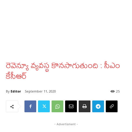
రెవెన్యూ వ్యవస్థ కొనసాగుతుంది : సీఎం
కేసీఆర్‌
By
Editor
September 11, 2020
25
- Advertisment -