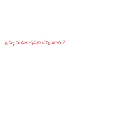
బ్రహ్మ ముహూర్తమని దేన్నంటారు?