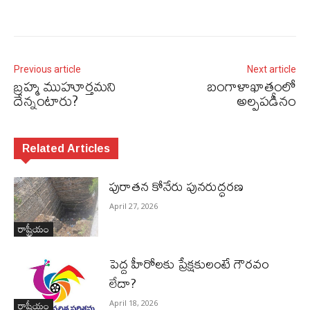
Previous article
Next article
బ్రహ్మ ముహూర్తమని
బంగాళాఖాతంలో
దేన్నంటారు?
అల్పపడీనం
Related Articles
పురాత‌న కోనేరు పున‌రుద్ధ‌ర‌ణ
April 27, 2026
రాష్ట్రీయం
పెద్ద హీరోల‌కు ప్రేక్ష‌కులంటే గౌర‌వం
లేదా?
రాష్ట్రీయం
April 18, 2026