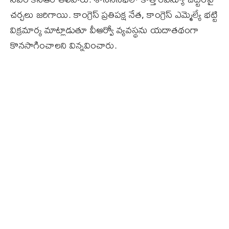
చర్చలు జరిగాయి. కాంగ్రెస్‌ ప్రతిపక్ష నేత, కాంగ్రెస్‌ ఎమ్మెల్యే భట్టి
విక్రమార్క మాట్లాడుతూ వీఆర్వో వ్యవస్థను యదాతథంగా
కొనసాగించాలని విన్నవించారు.