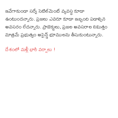
ఇవేగాకుండా స‌ర్వే సెటిల్‌మెంట్ వ్యవస్థ కూడా
ఉంటుంద‌న్నారు. ప్రజలు ఎవ‌రూ కూడా ఇబ్బంది ప‌డాల్సిన
అవ‌స‌రం లేద‌న్నారు. ప్రాజెక్టులు, ప్రజల అవసరాల నిమిత్తం
మాత్రమే ప్రభుత్వం అసైన్డ్ భూముల‌ను తీసుకుంటున్నారు.
దేశంలో మళ్లీ భారీ వర్షాలు !