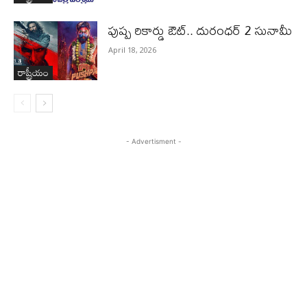
పుష్ప రికార్డు ఔట్‌.. దురంధ‌ర్ 2 సునామీ
April 18, 2026
రాష్ట్రీయం
- Advertisment -