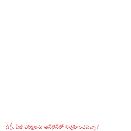
డిగ్రీ, పీజీ పరీక్షలను ఆన్‌లైన్‌లో నిర్వహించవచ్చా?