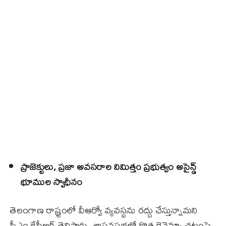
ప్రాజెక్టులు, ప్రజా అవసరాల నిమిత్తం ప్రభుత్వం అసైన్డ్‌
భూముల స్వాధీనం
తెలంగాణ రాష్ర్టంలో వీఆర్వో వ్యవస్థను రద్దు చేస్తున్నామని
సీఎం కేసీఆర్‌ తెలిపారు. శాసనసభలో కొత్త రెవెన్యూ చట్టంపై