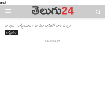
end
వార్తలు
రాష్ట్రీయం
హైదరాబాద్‌లో భారీ వర్షం
రాష్ట్రీయం
- Advertisment -