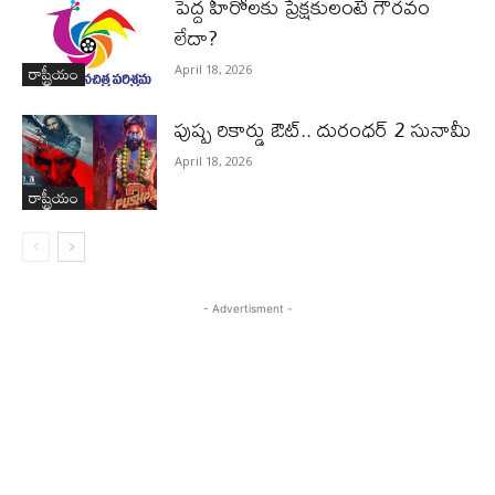
పెద్ద హీరోల‌కు ప్రేక్ష‌కులంటే గౌర‌వం
లేదా?
రాష్ట్రీయం
April 18, 2026
పుష్ప రికార్డు ఔట్‌.. దురంధ‌ర్ 2 సునామీ
April 18, 2026
రాష్ట్రీయం
- Advertisment -