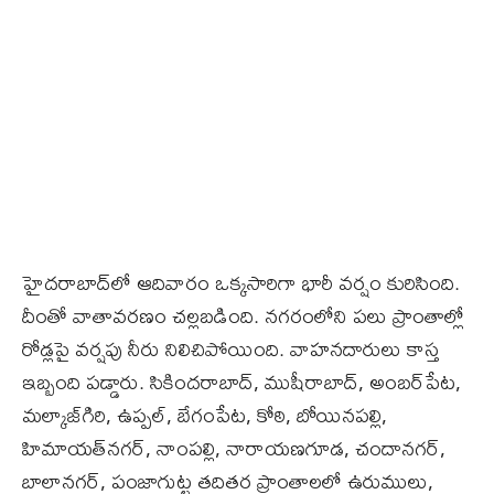
హైదరాబాద్‌లో ఆదివారం ఒక్కసారిగా భారీ వర్షం కురిసింది.
దీంతో వాతావరణం చల్లబడింది. నగరంలోని పలు ప్రాంతాల్లో
రోడ్లపై వర్షపు నీరు నిలిచిపోయింది. వాహనదారులు కాస్త
ఇబ్బంది పడ్డారు. సికిందరాబాద్‌, ముషీరాబాద్‌, అంబర్‌పేట,
మల్కాజ్‌గిరి, ఉప్పల్‌, బేగంపేట, కోఠి, బోయినపల్లి,
హిమాయత్‌నగర్‌, నాంపల్లి, నారాయణగూడ, చందానగర్‌,
బాలానగర్‌, పంజాగుట్ట తదితర ప్రాంతాలలో ఉరుములు,