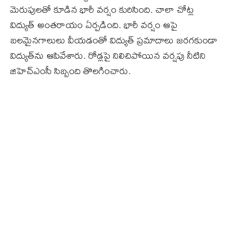
మెరుపులతో కూడిన భారీ వర్షం కురిసింది. చాలా చోట్ల
విద్యుత్‌ అంతరాయం ఏర్పడింది. భారీ వర్షం ఆపై
బలమైనగాలులు వీయడంతో విద్యుత్‌ ప్రమాదాలు జరగకుండా
విద్యుత్‌ను ఆపివేశారు. రోడ్లపై నిలిచిపోయిన వర్షపు నీటిని
జిహెచ్‌ఎంసీ సిబ్బంది తొలగించారు.