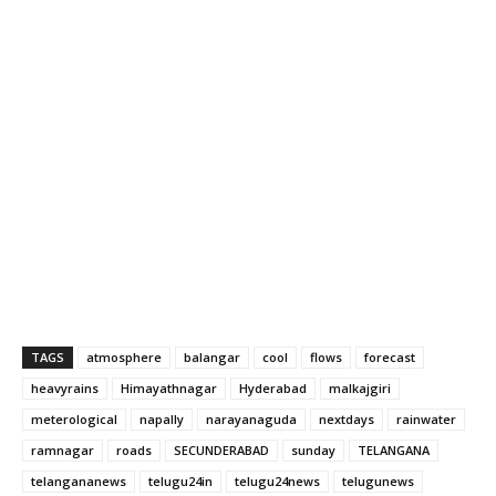
TAGS
atmosphere
balangar
cool
flows
forecast
heavyrains
Himayathnagar
Hyderabad
malkajgiri
meterological
napally
narayanaguda
nextdays
rainwater
ramnagar
roads
SECUNDERABAD
sunday
TELANGANA
telangananews
telugu24in
telugu24news
telugunews