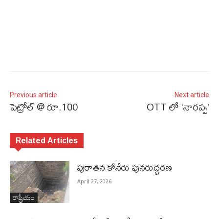
Previous article
Next article
పెట్రోల్‌ @ రూ.100
OTT లో ‘నారప్ప’
Related Articles
పురాత‌న కోనేరు పున‌రుద్ధ‌ర‌ణ
April 27, 2026
రాష్ట్రీయం