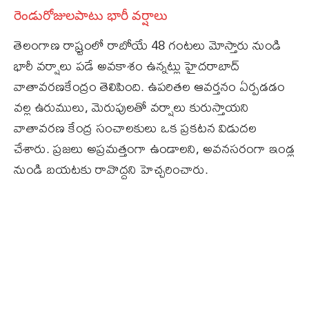
రెండురోజులపాటు భారీ వర్షాలు
తెలంగాణ రాష్ర్టంలో రాబోయే 48 గంటలు మోస్తారు నుండి
భారీ వర్షాలు పడే అవకాశం ఉన్నట్లు హైదరాబాద్‌
వాతావరణకేంద్రం తెలిపింది. ఉపరితల ఆవర్తనం ఏర్పడడం
వల్ల ఉరుములు, మెరుపులతో వర్షాలు కురుస్తాయని
వాతావరణ కేంద్ర సంచాలకులు ఒక ప్రకటన విడుదల
చేశారు. ప్రజలు అప్రమత్తంగా ఉండాలని, అవనసరంగా ఇండ్ల
నుండి బయటకు రావొద్దని హెచ్చరించారు.