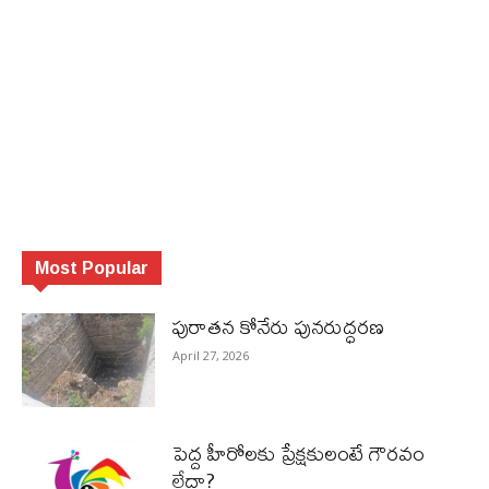
Most Popular
పురాత‌న కోనేరు పున‌రుద్ధ‌ర‌ణ
April 27, 2026
పెద్ద హీరోల‌కు ప్రేక్ష‌కులంటే గౌర‌వం
లేదా?