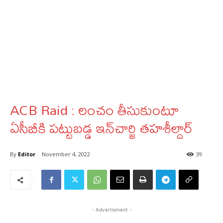
ACB Raid : లంచం తీసుకుంటూ
ఏసీబీకి పట్టుబడ్డ ఇన్‌చార్జి తహశీల్దార్‌
By
Editor
November 4, 2022
39
- Advertisment -