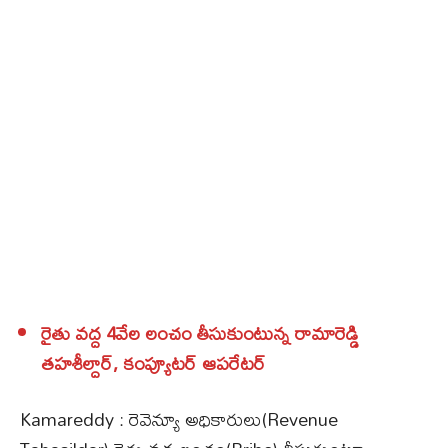
రైతు వద్ద 4వేల లంచం తీసుకుంటున్న రామారెడ్డి
తహశీల్దార్‌, కంప్యూటర్‌ ఆపరేటర్‌
Kamareddy : రెవెన్యూ అధికారులు(Revenue