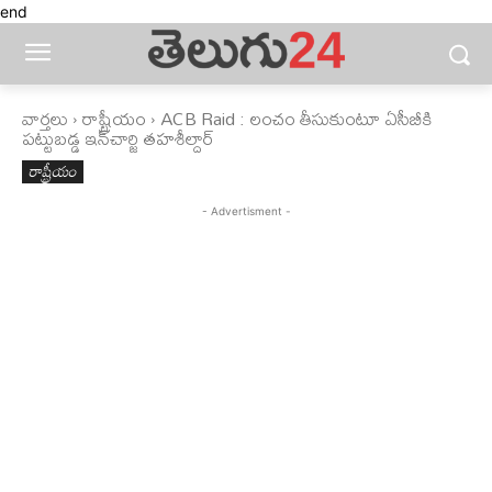
end
వార్తలు
రాష్ట్రీయం
ACB Raid : లంచం తీసుకుంటూ ఏసీబీకి
పట్టుబడ్డ ఇన్‌చార్జి తహశీల్దార్‌
రాష్ట్రీయం
- Advertisment -