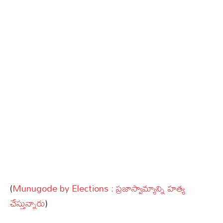
(
Munugode by Elections : ప్రజాస్వామ్యాన్ని హత్య
చేస్తున్నారు
)