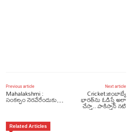
Previous article
Next article
Mahalakshmi :
Cricket:జింబాబ్యే
సంకల్పం నెరవేరేందుకు…
భారత్‌‌ను ఓడిస్తే అలా
చేస్తా.. పాకిస్తాన్ నటి
Related Articles