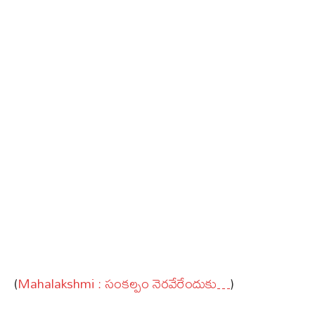
(
Mahalakshmi : సంకల్పం నెరవేరేందుకు…
)