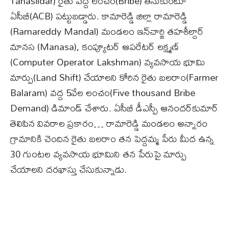
Tahasildar) రైతు వద్ద లంచం(Bribe) తీసుకుంటూ
ఏసీబీ(ACB) పట్టుబడ్డారు. కామారెడ్డి జిల్లా రామారెడ్డి
(Ramareddy Mandal) మండలం ఇన్‌చార్జి తహశీల్దార్‌
మానస (Manasa), కంప్యూటర్‌ ఆపరేటర్‌ లక్ష్మణ్‌
(Computer Operator Lakshman) వ్యవసాయ భూమి
మార్పు(Land Shift) చేయాలని కోరిన రైతు బలరాం(Farmer
Balaram) వద్ద 5వేల లంచం(Five thousand Bribe
Demand) డిమాండ్‌ చేశారు. ఏసీబీ డీఎస్పీ ఆనందర్‌కుమార్‌
తెలిపిన వివరాల ప్రకారం… రామారెడ్డి మండలం అన్నారం
గ్రామానికి చెందిన రైతు బలరాం తన పెద్దమ్మ పేరు మీద ఉన్న
30 గుంటల వ్యవసాయ భూమిని తన పేరుపై మార్పు
చేయాలని దరఖాస్తు చేసుకున్నాడు.