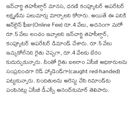
ఇన్‌చార్జి తహసీల్దార్‌ మానస, ధరణి కంప్యూటర్‌ ఆపరేటర్‌
లక్ష్మణ్‌ను పలుమార్లు మార్చాలని కోరారు. అయితే ఈ పనికి
ఆన్‌లైన్‌ ఫీజు(Online Fee) రూ.4 వేలు, అదనంగా మరో
రూ.5 వేలు లంచం ఇవ్వాలని ఇన్‌చార్జి తహసీల్దార్‌,
కంప్యూటర్‌ ఆపరేటర్‌ డిమాండ్‌ చేశారు. రూ.5 వేలు
ఇచ్చుకోలేనని రైతు చెప్పగా, రూ.4 వేలకు బేరం
కుదుర్చుకున్నారు. దీంతో రైతు బలరాం ఏసీబీ అధికారులను
సంప్రదించగా రెడ్‌ హ్యాడెండ్‌గా(caught red-handed)
పట్టుకున్నారు. నిందితులను అరెస్టు చేసి రిమాండ్‌కు
పంపినట్లు ఏసీబీ డీఎస్పీ ఆనంద్‌కుమార్‌ తెలిపారు.