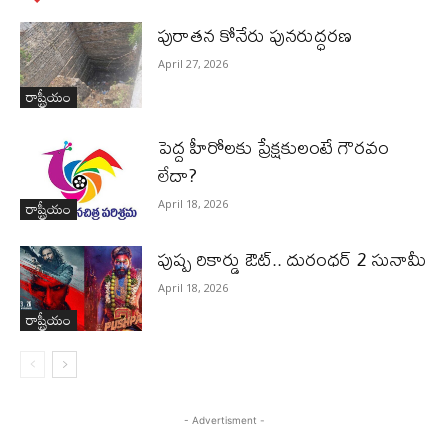
పురాత‌న కోనేరు పున‌రుద్ధ‌ర‌ణ
April 27, 2026
రాష్ట్రీయం
పెద్ద హీరోల‌కు ప్రేక్ష‌కులంటే గౌర‌వం
లేదా?
రాష్ట్రీయం
April 18, 2026
పుష్ప రికార్డు ఔట్‌.. దురంధ‌ర్ 2 సునామీ
April 18, 2026
రాష్ట్రీయం
- Advertisment -