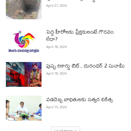
April 27, 2026
పెద్ద హీరోల‌కు ప్రేక్ష‌కులంటే గౌర‌వం
లేదా?
April 18, 2026
పుష్ప రికార్డు ఔట్‌.. దురంధ‌ర్ 2 సునామీ
April 18, 2026
వడదెబ్బ బాధితులకు సత్వర చికిత్స
April 15, 2026
Load more