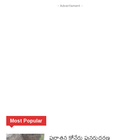
- Advertisment -
Most Popular
పురాత‌న కోనేరు పున‌రుద్ధ‌ర‌ణ