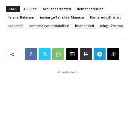
TAGS
ACBRide
accusedarrested
demandedBribe
farmerBalaram
inchargeTahsildarManasa
KamareddyDistrict
landshift
ramareddymandaloffice
Redhanded
telugu24news
- Advertisment -